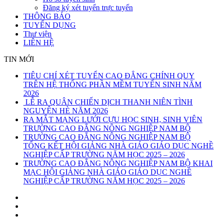
Đăng ký xét tuyển trực tuyến
THÔNG BÁO
TUYỂN DỤNG
Thư viện
LIÊN HỆ
TIN MỚI
TIÊU CHÍ XÉT TUYỂN CAO ĐẲNG CHÍNH QUY
TRÊN HỆ THỐNG PHẦN MỀM TUYỂN SINH NĂM
2026
LỄ RA QUÂN CHIẾN DỊCH THANH NIÊN TÌNH
NGUYỆN HÈ NĂM 2026
RA MẮT MẠNG LƯỚI CỰU HỌC SINH, SINH VIÊN
TRƯỜNG CAO ĐẲNG NÔNG NGHIỆP NAM BỘ
TRƯỜNG CAO ĐẲNG NÔNG NGHIỆP NAM BỘ
TỔNG KẾT HỘI GIẢNG NHÀ GIÁO GIÁO DỤC NGHỀ
NGHIỆP CẤP TRƯỜNG NĂM HỌC 2025 – 2026
TRƯỜNG CAO ĐẲNG NÔNG NGHIỆP NAM BỘ KHAI
MẠC HỘI GIẢNG NHÀ GIÁO GIÁO DỤC NGHỀ
NGHIỆP CẤP TRƯỜNG NĂM HỌC 2025 – 2026