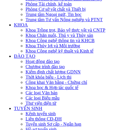
Phòng Tài chính, kế toán
Phòng Cơ sở vật chất và Thiết bị
Trung tâm Ngoại ngữ, Tin học
Trung tâm Tư vấn Nông nghiệp và PTNT
KHOA
Khoa Trồng trọt, Bảo vệ thực vật và CNTP
Khoa Chăn nuôi, Thú y và Thủy sản
Khoa Công nghệ thông tin và KHCB
Khoa Thủy lợi và Môi trường
Khoa Công nghệ kỹ thuật và Kinh tế
ĐÀO TẠO
Hoạt động đào tạo
Chương trình đào tạo
Kiểm định chất lượng GDNN
Thời khóa biểu - Lịch thi
Công khai Văn bằng - Chứng chỉ
Khoa học & Hợp tác quốc tế
Các loại Văn bản
Các loại Biểu mẫu
Thư viện điện tử
TUYỂN SINH
Kênh tuyển sinh
Liên thông CĐ-ĐH
Tuyển sinh Sơ cấp - Ngắn hạn
Hồ sơ tuyển sinh