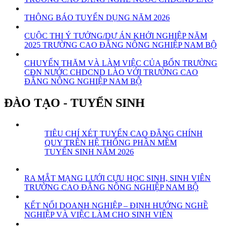
THÔNG BÁO TUYỂN DỤNG NĂM 2026
CUỘC THI Ý TƯỞNG/DỰ ÁN KHỞI NGHIỆP NĂM
2025 TRƯỜNG CAO ĐẲNG NÔNG NGHIỆP NAM BỘ
CHUYẾN THĂM VÀ LÀM VIỆC CỦA BỐN TRƯỜNG
CĐN NƯỚC CHDCND LÀO VỚI TRƯỜNG CAO
ĐẲNG NÔNG NGHIỆP NAM BỘ
ĐÀO TẠO - TUYỂN SINH
TIÊU CHÍ XÉT TUYỂN CAO ĐẲNG CHÍNH
QUY TRÊN HỆ THỐNG PHẦN MỀM
TUYỂN SINH NĂM 2026
RA MẮT MẠNG LƯỚI CỰU HỌC SINH, SINH VIÊN
TRƯỜNG CAO ĐẲNG NÔNG NGHIỆP NAM BỘ
KẾT NỐI DOANH NGHIỆP – ĐỊNH HƯỚNG NGHỀ
NGHIỆP VÀ VIỆC LÀM CHO SINH VIÊN