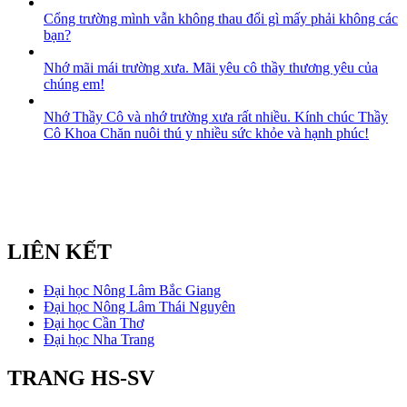
Cổng trường mình vẫn không thau đổi gì mấy phải không các
bạn?
Nhớ mãi mái trường xưa. Mãi yêu cô thầy thương yêu của
chúng em!
Nhớ Thầy Cô và nhớ trường xưa rất nhiều. Kính chúc Thầy
Cô Khoa Chăn nuôi thú y nhiều sức khỏe và hạnh phúc!
LIÊN KẾT
Đại học Nông Lâm Bắc Giang
Đại học Nông Lâm Thái Nguyên
Đại học Cần Thơ
Đại học Nha Trang
TRANG HS-SV