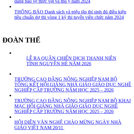
đẳng bảo vệ thực vật và thú y năm 2024
THÔNG BÁO Danh sách và triệu tập thí sinh đủ điều kiện
tiêu chuẩn dự thi vòng 1 kỳ thi tuyển viên chức năm 2024
ĐOÀN THỂ
LỄ RA QUÂN CHIẾN DỊCH THANH NIÊN
TÌNH NGUYỆN HÈ NĂM 2026
TRƯỜNG CAO ĐẲNG NÔNG NGHIỆP NAM BỘ
TỔNG KẾT HỘI GIẢNG NHÀ GIÁO GIÁO DỤC NGHỀ
NGHIỆP CẤP TRƯỜNG NĂM HỌC 2025 – 2026
TRƯỜNG CAO ĐẲNG NÔNG NGHIỆP NAM BỘ KHAI
MẠC HỘI GIẢNG NHÀ GIÁO GIÁO DỤC NGHỀ
NGHIỆP CẤP TRƯỜNG NĂM HỌC 2025 – 2026
HỘI DIỄN VĂN NGHỆ CHÀO MỪNG NGÀY NHÀ
GIÁO VIỆT NAM 20/11