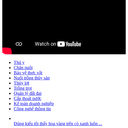
Thú y
Chăn nuôi
Bảo vệ thực vật
Nuôi trồng thủy sản
Thủy lợi
Trồng trọt
Quản lý đất đai
Cấp thoát nước
Kế toán doanh nghiệp
Công nghệ thông tin
Đúng kiểu tôi thấy hoa vàng trên cỏ xanh luôn ...