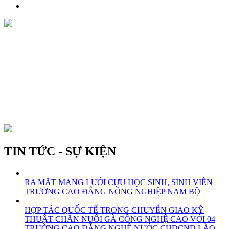
TIN TỨC - SỰ KIỆN
RA MẮT MẠNG LƯỚI CỰU HỌC SINH, SINH VIÊN
TRƯỜNG CAO ĐẲNG NÔNG NGHIỆP NAM BỘ
HỢP TÁC QUỐC TẾ TRONG CHUYỂN GIAO KỸ
THUẬT CHĂN NUÔI GÀ CÔNG NGHỆ CAO VỚI 04
TRƯỜNG CAO ĐẲNG NGHỀ NƯỚC CHDCND LÀO