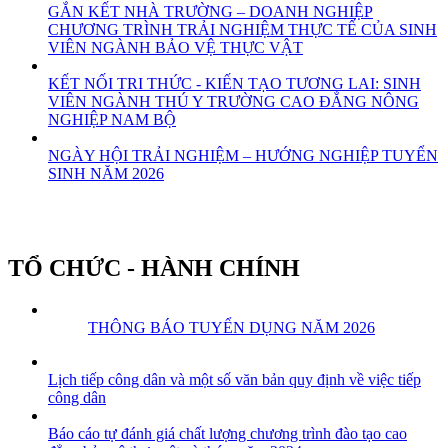
GẮN KẾT NHÀ TRƯỜNG – DOANH NGHIỆP
CHƯƠNG TRÌNH TRẢI NGHIỆM THỰC TẾ CỦA SINH
VIÊN NGÀNH BẢO VỆ THỰC VẬT
KẾT NỐI TRI THỨC - KIẾN TẠO TƯƠNG LAI: SINH
VIÊN NGÀNH THÚ Y TRƯỜNG CAO ĐẲNG NÔNG
NGHIỆP NAM BỘ
NGÀY HỘI TRẢI NGHIỆM – HƯỚNG NGHIỆP TUYỂN
SINH NĂM 2026
TỔ CHỨC - HÀNH CHÍNH
THÔNG BÁO TUYỂN DỤNG NĂM 2026
Lịch tiếp công dân và một số văn bản quy định về việc tiếp
công dân
Báo cáo tự đánh giá chất lượng chương trình đào tạo cao