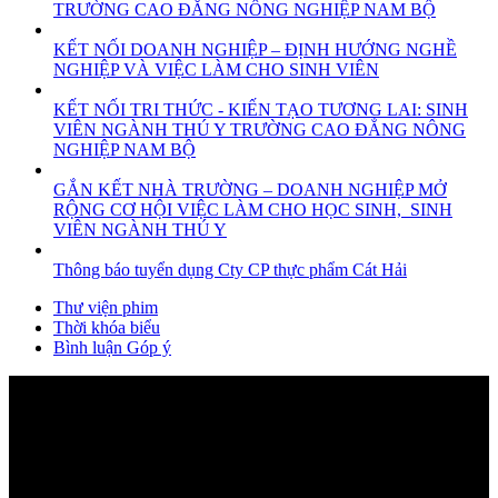
TRƯỜNG CAO ĐẲNG NÔNG NGHIỆP NAM BỘ
KẾT NỐI DOANH NGHIỆP – ĐỊNH HƯỚNG NGHỀ
NGHIỆP VÀ VIỆC LÀM CHO SINH VIÊN
KẾT NỐI TRI THỨC - KIẾN TẠO TƯƠNG LAI: SINH
VIÊN NGÀNH THÚ Y TRƯỜNG CAO ĐẲNG NÔNG
NGHIỆP NAM BỘ
GẮN KẾT NHÀ TRƯỜNG – DOANH NGHIỆP MỞ
RỘNG CƠ HỘI VIỆC LÀM CHO HỌC SINH, SINH
VIÊN NGÀNH THÚ Y
Thông báo tuyển dụng Cty CP thực phẩm Cát Hải
Thư viện phim
Thời khóa biểu
Bình luận Góp ý