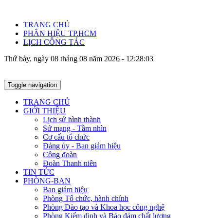
TRANG CHỦ
PHÂN HIỆU TP.HCM
LỊCH CÔNG TÁC
Thứ bảy, ngày 08 tháng 08 năm 2026 - 12:28:04
Toggle navigation
TRANG CHỦ
GIỚI THIỆU
Lịch sử hình thành
Sứ mạng - Tầm nhìn
Cơ cấu tổ chức
Đảng ủy - Ban giám hiệu
Công đoàn
Đoàn Thanh niên
TIN TỨC
PHÒNG-BAN
Ban giám hiệu
Phòng Tổ chức, hành chính
Phòng Đào tạo và Khoa học công nghệ
Phòng Kiểm định và Bảo đảm chất lượng