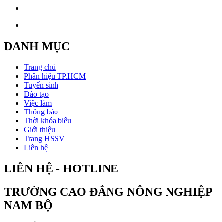
DANH MỤC
Trang chủ
Phân hiệu TP.HCM
Tuyển sinh
Đào tạo
Việc làm
Thông báo
Thời khóa biểu
Giới thiệu
Trang HSSV
Liên hệ
LIÊN HỆ - HOTLINE
TRƯỜNG CAO ĐẲNG NÔNG NGHIỆP
NAM BỘ