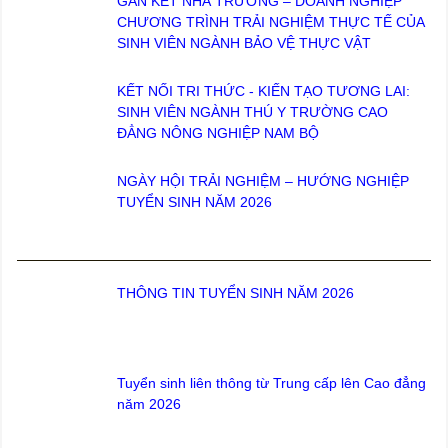
GẮN KẾT NHÀ TRƯỜNG – DOANH NGHIỆP
CHƯƠNG TRÌNH TRẢI NGHIỆM THỰC TẾ CỦA
SINH VIÊN NGÀNH BẢO VỆ THỰC VẬT
KẾT NỐI TRI THỨC - KIẾN TẠO TƯƠNG LAI:
SINH VIÊN NGÀNH THÚ Y TRƯỜNG CAO
ĐẲNG NÔNG NGHIỆP NAM BỘ
NGÀY HỘI TRẢI NGHIỆM – HƯỚNG NGHIỆP
TUYỂN SINH NĂM 2026
THÔNG TIN TUYỂN SINH NĂM 2026
Tuyển sinh liên thông từ Trung cấp lên Cao đẳng
năm 2026