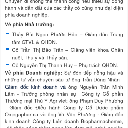
Chuyến đi không thể thành công nếu thiếu sự đồng
hành và dẫn dắt của các thầy cô cũng như đại diện
phía doanh nghiệp.
Về phía Nhà trường:
Thầy Bùi Ngọc Phước Hảo – Giám đốc Trung
tâm GTVL & QHDN.
Cô Trần Thị Bảo Trân – Giảng viên khoa Chăn
nuôi, Thú y và Thủy sản.
Cô Nguyễn Thị Thanh Huy – Phụ trách QHDN.
Sự đón tiếp nồng hậu và
Về phía Doanh nghiệp:
những tư vấn chuyên sâu từ ông Trần Dũng Nhân -
Giám đốc kinh doanh và
ông Nguyễn Trần Minh
Lâm - Trưởng phòng nhân sự Công ty Cổ phần
Thương mại Thú Y Agriviet; ông Phạm Duy Phương
- Giám đốc Điều hành Công ty Cổ Dược phẩm
Omegapharma và ông Võ Văn Phương - Giám đốc
kinh doanh Công ty Liên doanh Biopharmachemie,
đã thắp sáng thêm ngọn lửa đam mê nghề nghiệp