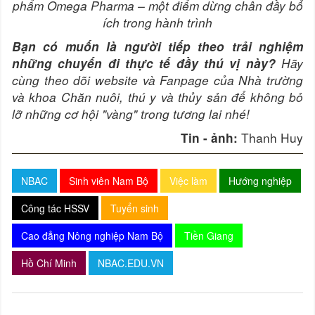
phẩm Omega Pharma – một điểm dừng chân đầy bổ
ích trong hành trình
Bạn có muốn là người tiếp theo trải nghiệm
Hãy
những chuyến đi thực tế đầy thú vị này?
cùng theo dõi website và Fanpage của Nhà trường
và khoa Chăn nuôi, thú y và thủy sản để không bỏ
lỡ những cơ hội "vàng" trong tương lai nhé!
Thanh Huy
Tin - ảnh:
NBAC
Sinh viên Nam Bộ
Việc làm
Hướng nghiệp
Công tác HSSV
Tuyển sinh
Cao đẳng Nông nghiệp Nam Bộ
Tiền Giang
Hồ Chí Minh
NBAC.EDU.VN