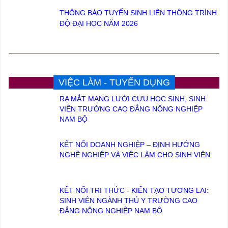
THÔNG BÁO TUYỂN SINH LIÊN THÔNG TRÌNH
ĐỘ ĐẠI HỌC NĂM 2026
VIỆC LÀM - TUYỂN DỤNG
RA MẮT MẠNG LƯỚI CỰU HỌC SINH, SINH
VIÊN TRƯỜNG CAO ĐẲNG NÔNG NGHIỆP
NAM BỘ
KẾT NỐI DOANH NGHIỆP – ĐỊNH HƯỚNG
NGHỀ NGHIỆP VÀ VIỆC LÀM CHO SINH VIÊN
KẾT NỐI TRI THỨC - KIẾN TẠO TƯƠNG LAI:
SINH VIÊN NGÀNH THÚ Y TRƯỜNG CAO
ĐẲNG NÔNG NGHIỆP NAM BỘ