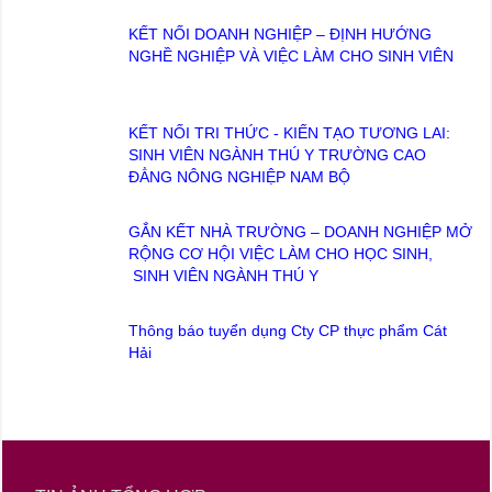
KẾT NỐI DOANH NGHIỆP – ĐỊNH HƯỚNG
NGHỀ NGHIỆP VÀ VIỆC LÀM CHO SINH VIÊN
KẾT NỐI TRI THỨC - KIẾN TẠO TƯƠNG LAI:
SINH VIÊN NGÀNH THÚ Y TRƯỜNG CAO
ĐẲNG NÔNG NGHIỆP NAM BỘ
GẮN KẾT NHÀ TRƯỜNG – DOANH NGHIỆP MỞ
RỘNG CƠ HỘI VIỆC LÀM CHO HỌC SINH,
SINH VIÊN NGÀNH THÚ Y
Thông báo tuyển dụng Cty CP thực phẩm Cát
Hải