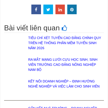
Bài viết liên quan
TIÊU CHÍ XÉT TUYỂN CAO ĐẲNG CHÍNH QUY
TRÊN HỆ THỐNG PHẦN MỀM TUYỂN SINH
NĂM 2026
RA MẮT MẠNG LƯỚI CỰU HỌC SINH, SINH
VIÊN TRƯỜNG CAO ĐẲNG NÔNG NGHIỆP
NAM BỘ
KẾT NỐI DOANH NGHIỆP – ĐỊNH HƯỚNG
NGHỀ NGHIỆP VÀ VIỆC LÀM CHO SINH VIÊN