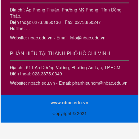
Địa chỉ: Ấp Phong Thuận, Phường Mỹ Phong, Tỉnh Đồng
Tháp.
Điện thoại: 0273.3850136 - Fax: 0273.850247
Hotline: ...
Website: nbac.edu.vn - Email: info@nbac.edu.vn
PHÂN HIỆU TẠI THÀNH PHỐ HỒ CHÍ MINH
Địa chỉ: 511 An Dương Vương, Phường An Lạc, TP.HCM.
Điện thoại: 028.3875.0349
Website: nbach.edu.vn - Email: phanhieuhcm@nbac.edu.vn
www.nbac.edu.vn
Copyright © 2021