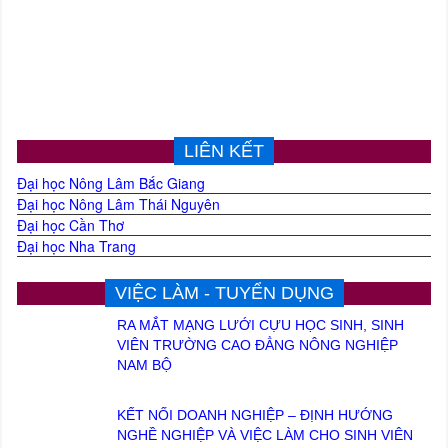
LIÊN KẾT
Đại học Nông Lâm Bắc Giang
Đại học Nông Lâm Thái Nguyên
Đại học Cần Thơ
Đại học Nha Trang
VIỆC LÀM - TUYỂN DỤNG
RA MẮT MẠNG LƯỚI CỰU HỌC SINH, SINH
VIÊN TRƯỜNG CAO ĐẲNG NÔNG NGHIỆP
NAM BỘ
KẾT NỐI DOANH NGHIỆP – ĐỊNH HƯỚNG
NGHỀ NGHIỆP VÀ VIỆC LÀM CHO SINH VIÊN