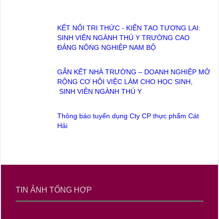
KẾT NỐI TRI THỨC - KIẾN TẠO TƯƠNG LAI:
SINH VIÊN NGÀNH THÚ Y TRƯỜNG CAO
ĐẲNG NÔNG NGHIỆP NAM BỘ
GẮN KẾT NHÀ TRƯỜNG – DOANH NGHIỆP MỞ
RỘNG CƠ HỘI VIỆC LÀM CHO HỌC SINH,
SINH VIÊN NGÀNH THÚ Y
Thông báo tuyển dụng Cty CP thực phẩm Cát
Hải
TIN ẢNH TỔNG HỢP