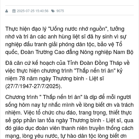
2025-07-25 15:40:56
9075
Thực hiện đạo lý "Uống nước nhớ nguồn", tưởng
nhớ và tri ân các anh hùng liệt sĩ đã hy sinh vì sự
nghiệp đấu tranh giải phóng dân tộc, bảo vệ Tổ
quốc, Đoàn Trường Cao đẳng Nông nghiệp Nam Bộ
Đã căn cứ kế hoạch của Tỉnh Đoàn Đồng Tháp về
việc thực hiện chương trình "Thắp nến tri ân" kỷ
niệm 78 năm ngày Thương binh - Liệt sĩ
(27/7/1947-27/7/2025).
Chương trình " Thắp nến tri ân" là dịp để mỗi người
sống hôm nay tự nhắc mình về lòng biết ơn và trách
nhiệm. Việc tổ chức chu đáo, trang trọng, thiết thực
sẻ góp phần lan tỏa ngày Thương bình - Liệt sĩ, qua
đó giáo dục đoàn viên thanh niên truyền thống cách
mạng, lòng yêu nước, tự hào dân tộc lòng biết ơn