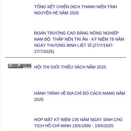
TỔNG KẾT CHIẾN DỊCH THANH NIÊN TÌNH
NGUYỆN HÈ NĂM 2025
ĐOÀN TRƯỜNG CAO ĐẲNG NÔNG NGHIỆP
NAM BỘ: THẮP NẾN TRI ÂN - KỶ NIỆM 78 NĂM
NGÀY THƯƠNG BINH LIỆT SĨ (27/7/1947-
27/7/2025)
HỘI THI GIỚI THIỆU SÁCH NĂM 2025
HÀNH TRÌNH VỀ ĐỊA CHỈ ĐỎ CÁCH MẠNG NĂM
2025
HỌP MẶT KỶ NIỆM 135 NĂM NGÀY SINH CHỦ
TỊCH HỒ CHÍ MINH 19/5/1890 - 19/5/2025