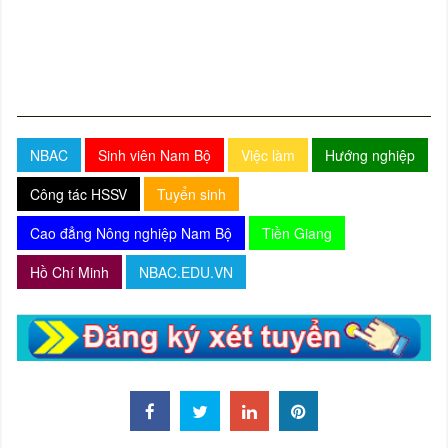
NBAC
Sinh viên Nam Bộ
Việc làm
Hướng nghiệp
Công tác HSSV
Tuyển sinh
Cao đẳng Nông nghiệp Nam Bộ
Tiền Giang
Hồ Chí Minh
NBAC.EDU.VN