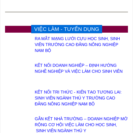
VIỆC LÀM - TUYỂN DỤNG
RA MẮT MẠNG LƯỚI CỰU HỌC SINH, SINH
VIÊN TRƯỜNG CAO ĐẲNG NÔNG NGHIỆP
NAM BỘ
KẾT NỐI DOANH NGHIỆP – ĐỊNH HƯỚNG
NGHỀ NGHIỆP VÀ VIỆC LÀM CHO SINH VIÊN
KẾT NỐI TRI THỨC - KIẾN TẠO TƯƠNG LAI:
SINH VIÊN NGÀNH THÚ Y TRƯỜNG CAO
ĐẲNG NÔNG NGHIỆP NAM BỘ
GẮN KẾT NHÀ TRƯỜNG – DOANH NGHIỆP MỞ
RỘNG CƠ HỘI VIỆC LÀM CHO HỌC SINH,
SINH VIÊN NGÀNH THÚ Y