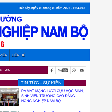
Thứ bảy, ngày 08 tháng 08 năm 2026 - 16:43:46
VIỆN
LIÊN HỆ
TIN TỨC - SỰ KIỆN
RA MẮT MẠNG LƯỚI CỰU HỌC SINH,
SINH VIÊN TRƯỜNG CAO ĐẲNG
NÔNG NGHIỆP NAM BỘ