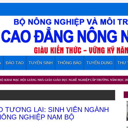
A
ĐÀO TẠO
TUYỂN SINH
THÔNG BÁO
TUYỂN DỤNG
THƯ 
NG NHÀ GIÁO GIÁO DỤC NGHỀ NGHIỆP CẤP TRƯỜNG NĂM HỌC 2025 – 2026
ẠO TƯƠNG LAI: SINH VIÊN NGÀNH
NÔNG NGHIỆP NAM BỘ