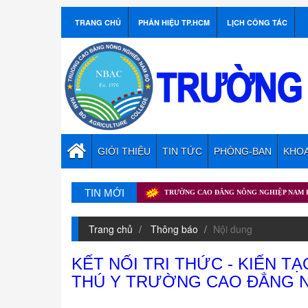
TRANG CHỦ
PHÂN HIỆU TP.HCM
LỊCH CÔNG TÁC
GIỚI THIỆU
TIN TỨC
PHÒNG-BAN
KHO
TIN MỚI
25 – 2026
TRƯỜNG CAO ĐẲNG NÔNG NGHIỆP NAM BỘ KHAI MẠC HỘI GIẢ
Trang chủ
Thông báo
Nội dung
KẾT NỐI TRI THỨC - KIẾN T
THÚ Y TRƯỜNG CAO ĐẲNG 