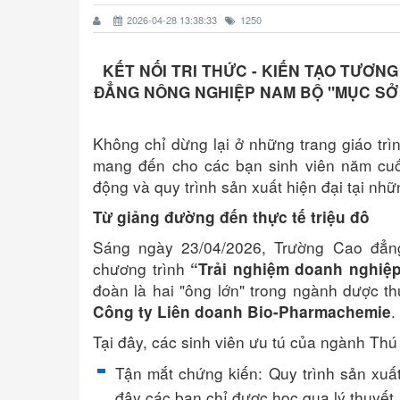
2026-04-28 13:38:33
1250
KẾT NỐI TRI THỨC - KIẾN TẠO TƯƠN
ĐẲNG NÔNG NGHIỆP NAM BỘ "MỤC SỞ
Không chỉ dừng lại ở những trang giáo trì
mang đến cho các bạn sinh viên năm cuối
động và quy trình sản xuất hiện đại tại n
Từ giảng đường đến thực tế triệu đô
Sáng ngày 23/04/2026, Trường Cao đẳ
chương trình
“Trải nghiệm doanh nghiệp
đoàn là hai "ông lớn" trong ngành dược t
.
Công ty Liên doanh Bio-Pharmachemie
Tại đây, các sinh viên ưu tú của ngành Thú 
Tận mắt chứng kiến: Quy trình sản xuất
đây các bạn chỉ được học qua lý thuyết.