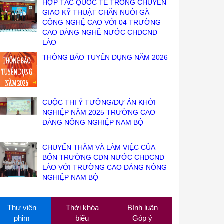
HỢP TÁC QUỐC TẾ TRONG CHUYỂN
GIAO KỸ THUẬT CHĂN NUÔI GÀ
CÔNG NGHỆ CAO VỚI 04 TRƯỜNG
CAO ĐẲNG NGHỀ NƯỚC CHDCND
LÀO
THÔNG BÁO TUYỂN DỤNG NĂM 2026
CUỘC THI Ý TƯỞNG/DỰ ÁN KHỞI
NGHIỆP NĂM 2025 TRƯỜNG CAO
ĐẲNG NÔNG NGHIỆP NAM BỘ
CHUYẾN THĂM VÀ LÀM VIỆC CỦA
BỐN TRƯỜNG CĐN NƯỚC CHDCND
LÀO VỚI TRƯỜNG CAO ĐẲNG NÔNG
NGHIỆP NAM BỘ
Thư viện
Thời khóa
Bình luận
phim
biểu
Góp ý