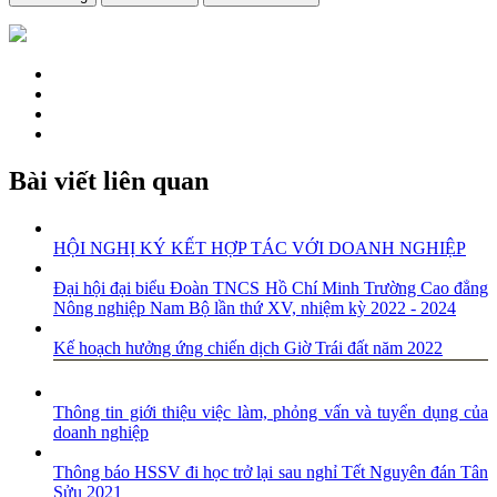
Bài viết liên quan
HỘI NGHỊ KÝ KẾT HỢP TÁC VỚI DOANH NGHIỆP
Đại hội đại biểu Đoàn TNCS Hồ Chí Minh Trường Cao đẳng
Nông nghiệp Nam Bộ lần thứ XV, nhiệm kỳ 2022 - 2024
Kế hoạch hưởng ứng chiến dịch Giờ Trái đất năm 2022
Thông tin giới thiệu việc làm, phỏng vấn và tuyển dụng của
doanh nghiệp
Thông báo HSSV đi học trở lại sau nghỉ Tết Nguyên đán Tân
Sửu 2021