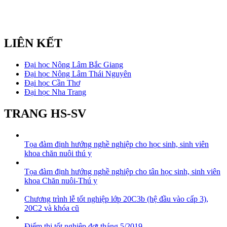
LIÊN KẾT
Đại học Nông Lâm Bắc Giang
Đại học Nông Lâm Thái Nguyên
Đại học Cần Thơ
Đại học Nha Trang
TRANG HS-SV
Tọa đàm định hướng nghề nghiệp cho học sinh, sinh viên
khoa chăn nuôi thú y
Tọa đàm định hướng nghề nghiệp cho tân học sinh, sinh viên
khoa Chăn nuôi-Thú y
Chương trình lễ tốt nghiệp lớp 20C3b (hệ đầu vào cấp 3),
20C2 và khóa cũ
Điểm thi tốt nghiệp đợt tháng 5/2019