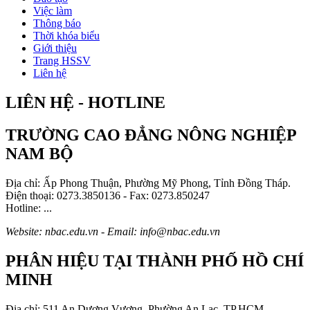
Việc làm
Thông báo
Thời khóa biểu
Giới thiệu
Trang HSSV
Liên hệ
LIÊN HỆ - HOTLINE
TRƯỜNG CAO ĐẲNG NÔNG NGHIỆP
NAM BỘ
Địa chỉ: Ấp Phong Thuận, Phường Mỹ Phong, Tỉnh Đồng Tháp.
Điện thoại: 0273.3850136 - Fax: 0273.850247
Hotline: ...
Website: nbac.edu.vn - Email: info@nbac.edu.vn
PHÂN HIỆU TẠI THÀNH PHỐ HỒ CHÍ
MINH
Địa chỉ: 511 An Dương Vương, Phường An Lạc, TP.HCM.