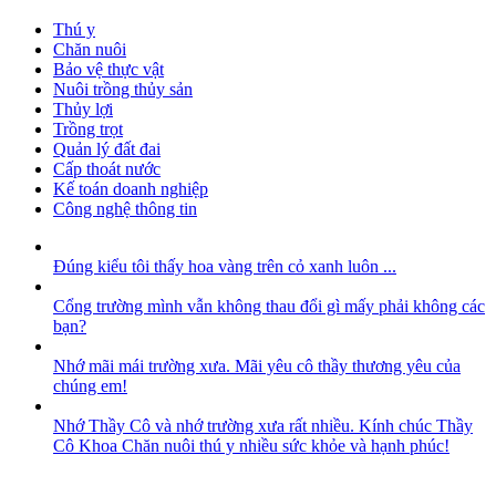
Thú y
Chăn nuôi
Bảo vệ thực vật
Nuôi trồng thủy sản
Thủy lợi
Trồng trọt
Quản lý đất đai
Cấp thoát nước
Kế toán doanh nghiệp
Công nghệ thông tin
Đúng kiểu tôi thấy hoa vàng trên cỏ xanh luôn ...
Cổng trường mình vẫn không thau đổi gì mấy phải không các
bạn?
Nhớ mãi mái trường xưa. Mãi yêu cô thầy thương yêu của
chúng em!
Nhớ Thầy Cô và nhớ trường xưa rất nhiều. Kính chúc Thầy
Cô Khoa Chăn nuôi thú y nhiều sức khỏe và hạnh phúc!