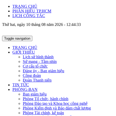
TRANG CHỦ
PHÂN HIỆU TP.HCM
LỊCH CÔNG TÁC
Thứ hai, ngày 10 tháng 08 năm 2026 - 12:44:33
Toggle navigation
TRANG CHỦ
GIỚI THIỆU
Lịch sử hình thành
Sứ mạng - Tầm nhìn
Cơ cấu tổ chức
Đảng ủy - Ban giám hiệu
Công đoàn
Đoàn Thanh niên
TIN TỨC
PHÒNG-BAN
Ban giám hiệu
Phòng Tổ chức, hành chính
Phòng Đào tạo và Khoa học công nghệ
Phòng Kiểm định và Bảo đảm chất lượng
Phòng Tài chính, kế toán