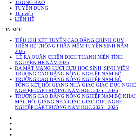
THÔNG BÁO
TUYỂN DỤNG
Thư viện
LIÊN HỆ
TIN MỚI
TIÊU CHÍ XÉT TUYỂN CAO ĐẲNG CHÍNH QUY
TRÊN HỆ THỐNG PHẦN MỀM TUYỂN SINH NĂM
2026
LỄ RA QUÂN CHIẾN DỊCH THANH NIÊN TÌNH
NGUYỆN HÈ NĂM 2026
RA MẮT MẠNG LƯỚI CỰU HỌC SINH, SINH VIÊN
TRƯỜNG CAO ĐẲNG NÔNG NGHIỆP NAM BỘ
TRƯỜNG CAO ĐẲNG NÔNG NGHIỆP NAM BỘ
TỔNG KẾT HỘI GIẢNG NHÀ GIÁO GIÁO DỤC NGHỀ
NGHIỆP CẤP TRƯỜNG NĂM HỌC 2025 – 2026
TRƯỜNG CAO ĐẲNG NÔNG NGHIỆP NAM BỘ KHAI
MẠC HỘI GIẢNG NHÀ GIÁO GIÁO DỤC NGHỀ
NGHIỆP CẤP TRƯỜNG NĂM HỌC 2025 – 2026