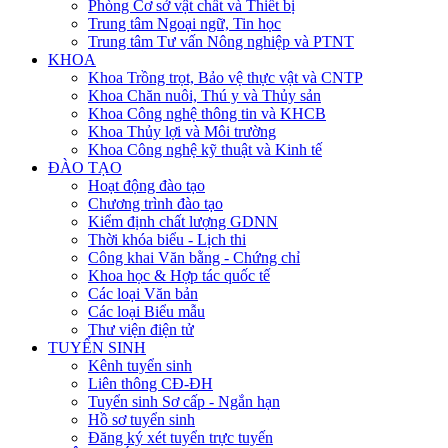
Phòng Cơ sở vật chất và Thiết bị
Trung tâm Ngoại ngữ, Tin học
Trung tâm Tư vấn Nông nghiệp và PTNT
KHOA
Khoa Trồng trọt, Bảo vệ thực vật và CNTP
Khoa Chăn nuôi, Thú y và Thủy sản
Khoa Công nghệ thông tin và KHCB
Khoa Thủy lợi và Môi trường
Khoa Công nghệ kỹ thuật và Kinh tế
ĐÀO TẠO
Hoạt động đào tạo
Chương trình đào tạo
Kiểm định chất lượng GDNN
Thời khóa biểu - Lịch thi
Công khai Văn bằng - Chứng chỉ
Khoa học & Hợp tác quốc tế
Các loại Văn bản
Các loại Biểu mẫu
Thư viện điện tử
TUYỂN SINH
Kênh tuyển sinh
Liên thông CĐ-ĐH
Tuyển sinh Sơ cấp - Ngắn hạn
Hồ sơ tuyển sinh
Đăng ký xét tuyển trực tuyến