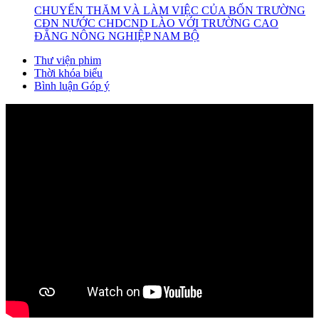
CHUYẾN THĂM VÀ LÀM VIỆC CỦA BỐN TRƯỜNG
CĐN NƯỚC CHDCND LÀO VỚI TRƯỜNG CAO
ĐẲNG NÔNG NGHIỆP NAM BỘ
Thư viện phim
Thời khóa biểu
Bình luận Góp ý