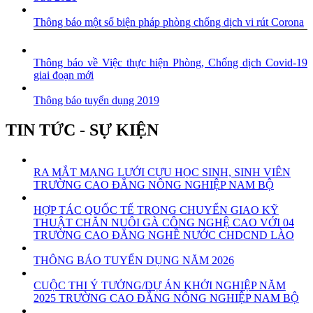
Thông báo một số biện pháp phòng chống dịch vi rút Corona
Thông báo về Việc thực hiện Phòng, Chống dịch Covid-19
giai đoạn mới
Thông báo tuyển dụng 2019
TIN TỨC - SỰ KIỆN
RA MẮT MẠNG LƯỚI CỰU HỌC SINH, SINH VIÊN
TRƯỜNG CAO ĐẲNG NÔNG NGHIỆP NAM BỘ
HỢP TÁC QUỐC TẾ TRONG CHUYỂN GIAO KỸ
THUẬT CHĂN NUÔI GÀ CÔNG NGHỆ CAO VỚI 04
TRƯỜNG CAO ĐẲNG NGHỀ NƯỚC CHDCND LÀO
THÔNG BÁO TUYỂN DỤNG NĂM 2026
CUỘC THI Ý TƯỞNG/DỰ ÁN KHỞI NGHIỆP NĂM
2025 TRƯỜNG CAO ĐẲNG NÔNG NGHIỆP NAM BỘ