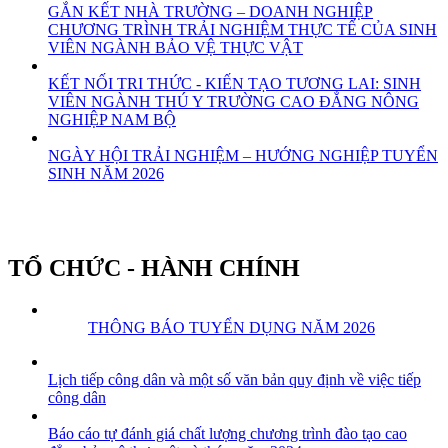
GẮN KẾT NHÀ TRƯỜNG – DOANH NGHIỆP
CHƯƠNG TRÌNH TRẢI NGHIỆM THỰC TẾ CỦA SINH
VIÊN NGÀNH BẢO VỆ THỰC VẬT
KẾT NỐI TRI THỨC - KIẾN TẠO TƯƠNG LAI: SINH
VIÊN NGÀNH THÚ Y TRƯỜNG CAO ĐẲNG NÔNG
NGHIỆP NAM BỘ
NGÀY HỘI TRẢI NGHIỆM – HƯỚNG NGHIỆP TUYỂN
SINH NĂM 2026
TỔ CHỨC - HÀNH CHÍNH
THÔNG BÁO TUYỂN DỤNG NĂM 2026
Lịch tiếp công dân và một số văn bản quy định về việc tiếp
công dân
Báo cáo tự đánh giá chất lượng chương trình đào tạo cao