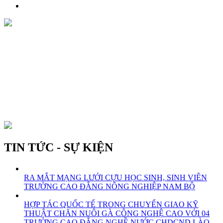
TIN TỨC - SỰ KIỆN
RA MẮT MẠNG LƯỚI CỰU HỌC SINH, SINH VIÊN
TRƯỜNG CAO ĐẲNG NÔNG NGHIỆP NAM BỘ
HỢP TÁC QUỐC TẾ TRONG CHUYỂN GIAO KỸ
THUẬT CHĂN NUÔI GÀ CÔNG NGHỆ CAO VỚI 04
TRƯỜNG CAO ĐẲNG NGHỀ NƯỚC CHDCND LÀO