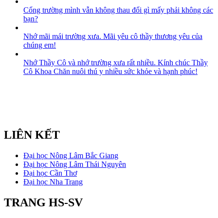
Cổng trường mình vẫn không thau đổi gì mấy phải không các
bạn?
Nhớ mãi mái trường xưa. Mãi yêu cô thầy thương yêu của
chúng em!
Nhớ Thầy Cô và nhớ trường xưa rất nhiều. Kính chúc Thầy
Cô Khoa Chăn nuôi thú y nhiều sức khỏe và hạnh phúc!
LIÊN KẾT
Đại học Nông Lâm Bắc Giang
Đại học Nông Lâm Thái Nguyên
Đại học Cần Thơ
Đại học Nha Trang
TRANG HS-SV