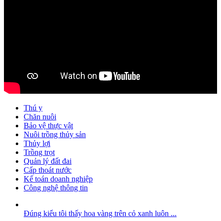
Thú y
Chăn nuôi
Bảo vệ thực vật
Nuôi trồng thủy sản
Thủy lợi
Trồng trọt
Quản lý đất đai
Cấp thoát nước
Kế toán doanh nghiệp
Công nghệ thông tin
Đúng kiểu tôi thấy hoa vàng trên cỏ xanh luôn ...