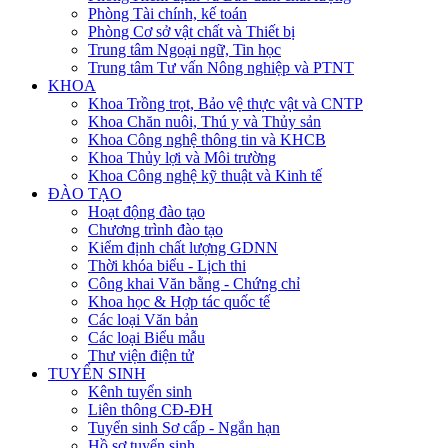
Phòng Tài chính, kế toán
Phòng Cơ sở vật chất và Thiết bị
Trung tâm Ngoại ngữ, Tin học
Trung tâm Tư vấn Nông nghiệp và PTNT
KHOA
Khoa Trồng trọt, Bảo vệ thực vật và CNTP
Khoa Chăn nuôi, Thú y và Thủy sản
Khoa Công nghệ thông tin và KHCB
Khoa Thủy lợi và Môi trường
Khoa Công nghệ kỹ thuật và Kinh tế
ĐÀO TẠO
Hoạt động đào tạo
Chương trình đào tạo
Kiểm định chất lượng GDNN
Thời khóa biểu - Lịch thi
Công khai Văn bằng - Chứng chỉ
Khoa học & Hợp tác quốc tế
Các loại Văn bản
Các loại Biểu mẫu
Thư viện điện tử
TUYỂN SINH
Kênh tuyển sinh
Liên thông CĐ-ĐH
Tuyển sinh Sơ cấp - Ngắn hạn
Hồ sơ tuyển sinh