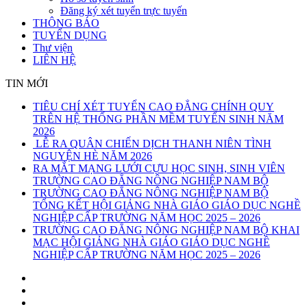
Đăng ký xét tuyển trực tuyến
THÔNG BÁO
TUYỂN DỤNG
Thư viện
LIÊN HỆ
TIN MỚI
TIÊU CHÍ XÉT TUYỂN CAO ĐẲNG CHÍNH QUY
TRÊN HỆ THỐNG PHẦN MỀM TUYỂN SINH NĂM
2026
LỄ RA QUÂN CHIẾN DỊCH THANH NIÊN TÌNH
NGUYỆN HÈ NĂM 2026
RA MẮT MẠNG LƯỚI CỰU HỌC SINH, SINH VIÊN
TRƯỜNG CAO ĐẲNG NÔNG NGHIỆP NAM BỘ
TRƯỜNG CAO ĐẲNG NÔNG NGHIỆP NAM BỘ
TỔNG KẾT HỘI GIẢNG NHÀ GIÁO GIÁO DỤC NGHỀ
NGHIỆP CẤP TRƯỜNG NĂM HỌC 2025 – 2026
TRƯỜNG CAO ĐẲNG NÔNG NGHIỆP NAM BỘ KHAI
MẠC HỘI GIẢNG NHÀ GIÁO GIÁO DỤC NGHỀ
NGHIỆP CẤP TRƯỜNG NĂM HỌC 2025 – 2026