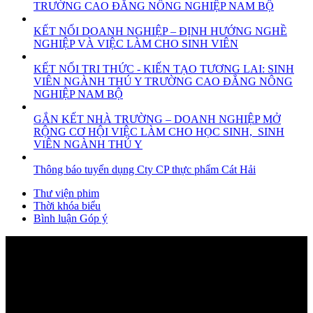
TRƯỜNG CAO ĐẲNG NÔNG NGHIỆP NAM BỘ
KẾT NỐI DOANH NGHIỆP – ĐỊNH HƯỚNG NGHỀ
NGHIỆP VÀ VIỆC LÀM CHO SINH VIÊN
KẾT NỐI TRI THỨC - KIẾN TẠO TƯƠNG LAI: SINH
VIÊN NGÀNH THÚ Y TRƯỜNG CAO ĐẲNG NÔNG
NGHIỆP NAM BỘ
GẮN KẾT NHÀ TRƯỜNG – DOANH NGHIỆP MỞ
RỘNG CƠ HỘI VIỆC LÀM CHO HỌC SINH, SINH
VIÊN NGÀNH THÚ Y
Thông báo tuyển dụng Cty CP thực phẩm Cát Hải
Thư viện phim
Thời khóa biểu
Bình luận Góp ý