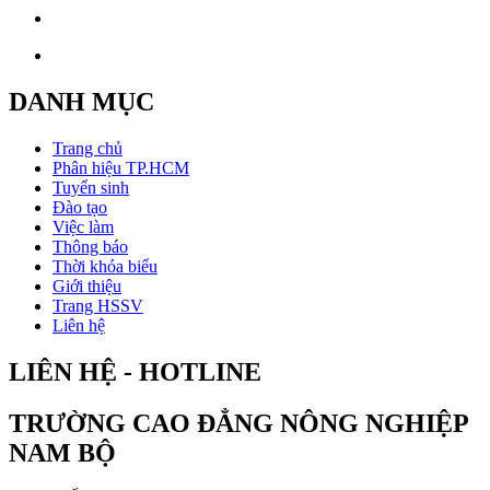
DANH MỤC
Trang chủ
Phân hiệu TP.HCM
Tuyển sinh
Đào tạo
Việc làm
Thông báo
Thời khóa biểu
Giới thiệu
Trang HSSV
Liên hệ
LIÊN HỆ - HOTLINE
TRƯỜNG CAO ĐẲNG NÔNG NGHIỆP
NAM BỘ