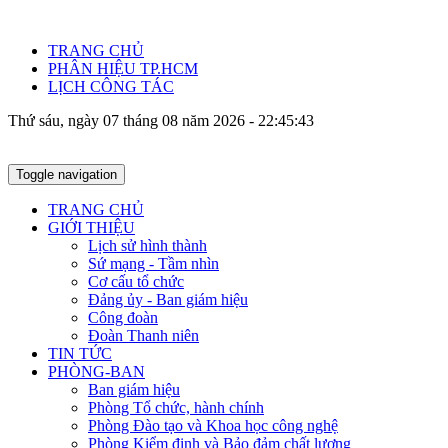
TRANG CHỦ
PHÂN HIỆU TP.HCM
LỊCH CÔNG TÁC
Thứ sáu, ngày 07 tháng 08 năm 2026 - 22:45:44
Toggle navigation
TRANG CHỦ
GIỚI THIỆU
Lịch sử hình thành
Sứ mạng - Tầm nhìn
Cơ cấu tổ chức
Đảng ủy - Ban giám hiệu
Công đoàn
Đoàn Thanh niên
TIN TỨC
PHÒNG-BAN
Ban giám hiệu
Phòng Tổ chức, hành chính
Phòng Đào tạo và Khoa học công nghệ
Phòng Kiểm định và Bảo đảm chất lượng