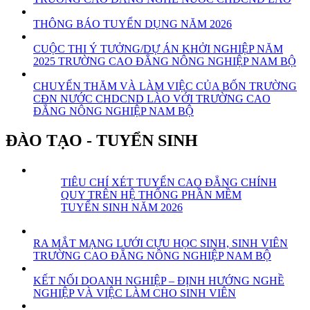
THÔNG BÁO TUYỂN DỤNG NĂM 2026
CUỘC THI Ý TƯỞNG/DỰ ÁN KHỞI NGHIỆP NĂM
2025 TRƯỜNG CAO ĐẲNG NÔNG NGHIỆP NAM BỘ
CHUYẾN THĂM VÀ LÀM VIỆC CỦA BỐN TRƯỜNG
CĐN NƯỚC CHDCND LÀO VỚI TRƯỜNG CAO
ĐẲNG NÔNG NGHIỆP NAM BỘ
ĐÀO TẠO - TUYỂN SINH
TIÊU CHÍ XÉT TUYỂN CAO ĐẲNG CHÍNH
QUY TRÊN HỆ THỐNG PHẦN MỀM
TUYỂN SINH NĂM 2026
RA MẮT MẠNG LƯỚI CỰU HỌC SINH, SINH VIÊN
TRƯỜNG CAO ĐẲNG NÔNG NGHIỆP NAM BỘ
KẾT NỐI DOANH NGHIỆP – ĐỊNH HƯỚNG NGHỀ
NGHIỆP VÀ VIỆC LÀM CHO SINH VIÊN