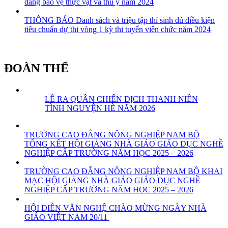
đẳng bảo vệ thực vật và thú y năm 2024
THÔNG BÁO Danh sách và triệu tập thí sinh đủ điều kiện
tiêu chuẩn dự thi vòng 1 kỳ thi tuyển viên chức năm 2024
ĐOÀN THỂ
LỄ RA QUÂN CHIẾN DỊCH THANH NIÊN
TÌNH NGUYỆN HÈ NĂM 2026
TRƯỜNG CAO ĐẲNG NÔNG NGHIỆP NAM BỘ
TỔNG KẾT HỘI GIẢNG NHÀ GIÁO GIÁO DỤC NGHỀ
NGHIỆP CẤP TRƯỜNG NĂM HỌC 2025 – 2026
TRƯỜNG CAO ĐẲNG NÔNG NGHIỆP NAM BỘ KHAI
MẠC HỘI GIẢNG NHÀ GIÁO GIÁO DỤC NGHỀ
NGHIỆP CẤP TRƯỜNG NĂM HỌC 2025 – 2026
HỘI DIỄN VĂN NGHỆ CHÀO MỪNG NGÀY NHÀ
GIÁO VIỆT NAM 20/11