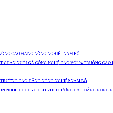
TRƯỜNG CAO ĐẲNG NÔNG NGHIỆP NAM BỘ
ẬT CHĂN NUÔI GÀ CÔNG NGHỆ CAO VỚI 04 TRƯỜNG CA
25 TRƯỜNG CAO ĐẲNG NÔNG NGHIỆP NAM BỘ
ĐN NƯỚC CHDCND LÀO VỚI TRƯỜNG CAO ĐẲNG NÔNG N