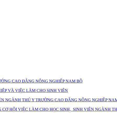
TRƯỜNG CAO ĐẲNG NÔNG NGHIỆP NAM BỘ
ỆP VÀ VIỆC LÀM CHO SINH VIÊN
 VIÊN NGÀNH THÚ Y TRƯỜNG CAO ĐẲNG NÔNG NGHIỆP NA
CƠ HỘI VIỆC LÀM CHO HỌC SINH, SINH VIÊN NGÀNH T