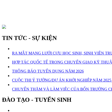
TIN TỨC - SỰ KIỆN
RA MẮT MẠNG LƯỚI CỰU HỌC SINH, SINH VIÊN 
HỢP TÁC QUỐC TẾ TRONG CHUYỂN GIAO KỸ THU
THÔNG BÁO TUYỂN DỤNG NĂM 2026
CUỘC THI Ý TƯỞNG/DỰ ÁN KHỞI NGHIỆP NĂM 20
CHUYẾN THĂM VÀ LÀM VIỆC CỦA BỐN TRƯỜNG C
ĐÀO TẠO - TUYỂN SINH