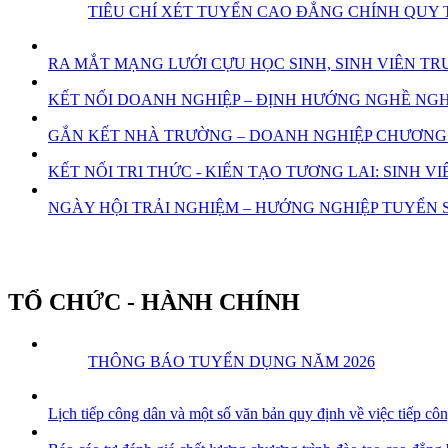
TIÊU CHÍ XÉT TUYỂN CAO ĐẲNG CHÍNH QUY 
RA MẮT MẠNG LƯỚI CỰU HỌC SINH, SINH VIÊN 
KẾT NỐI DOANH NGHIỆP – ĐỊNH HƯỚNG NGHỀ NGHI
GẮN KẾT NHÀ TRƯỜNG – DOANH NGHIỆP CHƯƠNG 
KẾT NỐI TRI THỨC - KIẾN TẠO TƯƠNG LAI: SINH
NGÀY HỘI TRẢI NGHIỆM – HƯỚNG NGHIỆP TUYỂN S
TỔ CHỨC - HÀNH CHÍNH
THÔNG BÁO TUYỂN DỤNG NĂM 2026
Lịch tiếp công dân và một số văn bản quy định về việc tiếp cô