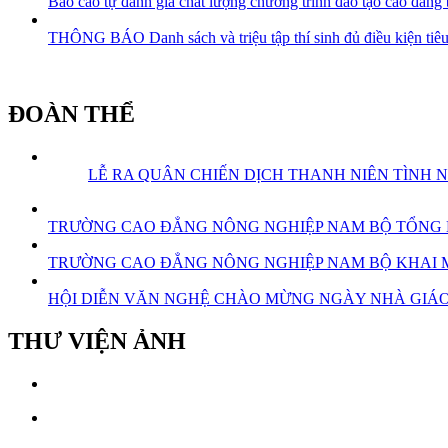
Báo cáo tự đánh giá chất lượng chương trình đào tạo cao đẳng
THÔNG BÁO Danh sách và triệu tập thí sinh đủ điều kiện tiêu
ĐOÀN THỂ
LỄ RA QUÂN CHIẾN DỊCH THANH NIÊN TÌNH 
TRƯỜNG CAO ĐẲNG NÔNG NGHIỆP NAM BỘ TỔNG KẾ
TRƯỜNG CAO ĐẲNG NÔNG NGHIỆP NAM BỘ KHAI MẠ
HỘI DIỄN VĂN NGHỆ CHÀO MỪNG NGÀY NHÀ GIÁO 
THƯ VIỆN ẢNH