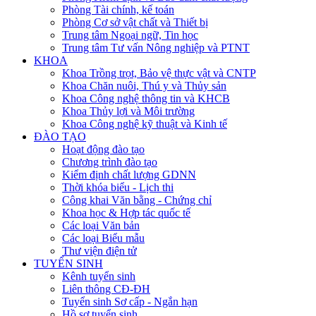
Phòng Tài chính, kế toán
Phòng Cơ sở vật chất và Thiết bị
Trung tâm Ngoại ngữ, Tin học
Trung tâm Tư vấn Nông nghiệp và PTNT
KHOA
Khoa Trồng trọt, Bảo vệ thực vật và CNTP
Khoa Chăn nuôi, Thú y và Thủy sản
Khoa Công nghệ thông tin và KHCB
Khoa Thủy lợi và Môi trường
Khoa Công nghệ kỹ thuật và Kinh tế
ĐÀO TẠO
Hoạt động đào tạo
Chương trình đào tạo
Kiểm định chất lượng GDNN
Thời khóa biểu - Lịch thi
Công khai Văn bằng - Chứng chỉ
Khoa học & Hợp tác quốc tế
Các loại Văn bản
Các loại Biểu mẫu
Thư viện điện tử
TUYỂN SINH
Kênh tuyển sinh
Liên thông CĐ-ĐH
Tuyển sinh Sơ cấp - Ngắn hạn
Hồ sơ tuyển sinh