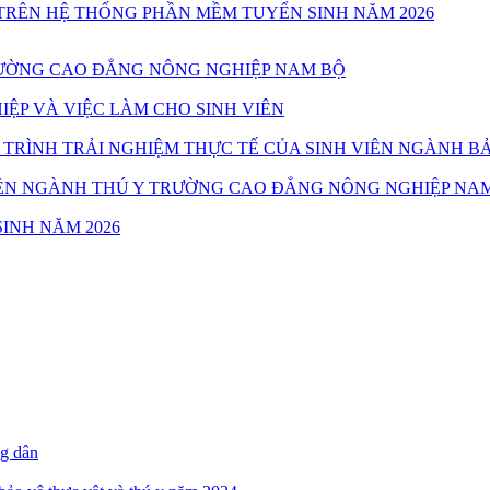
TRÊN HỆ THỐNG PHẦN MỀM TUYỂN SINH NĂM 2026
TRƯỜNG CAO ĐẲNG NÔNG NGHIỆP NAM BỘ
ỆP VÀ VIỆC LÀM CHO SINH VIÊN
TRÌNH TRẢI NGHIỆM THỰC TẾ CỦA SINH VIÊN NGÀNH B
 VIÊN NGÀNH THÚ Y TRƯỜNG CAO ĐẲNG NÔNG NGHIỆP NA
INH NĂM 2026
ng dân