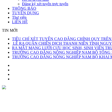
Đăng ký xét tuyển trực tuyến
THÔNG BÁO
TUYỂN DỤNG
Thư viện
LIÊN HỆ
TIN MỚI
TIÊU CHÍ XÉT TUYỂN CAO ĐẲNG CHÍNH QUY TRÊN
LỄ RA QUÂN CHIẾN DỊCH THANH NIÊN TÌNH NGUY
RA MẮT MẠNG LƯỚI CỰU HỌC SINH, SINH VIÊN 
TRƯỜNG CAO ĐẲNG NÔNG NGHIỆP NAM BỘ TỔNG KẾ
TRƯỜNG CAO ĐẲNG NÔNG NGHIỆP NAM BỘ KHAI MẠ