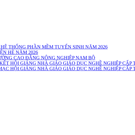
 HỆ THỐNG PHẦN MỀM TUYỂN SINH NĂM 2026
ỆN HÈ NĂM 2026
TRƯỜNG CAO ĐẲNG NÔNG NGHIỆP NAM BỘ
T HỘI GIẢNG NHÀ GIÁO GIÁO DỤC NGHỀ NGHIỆP CẤP T
C HỘI GIẢNG NHÀ GIÁO GIÁO DỤC NGHỀ NGHIỆP CẤP T