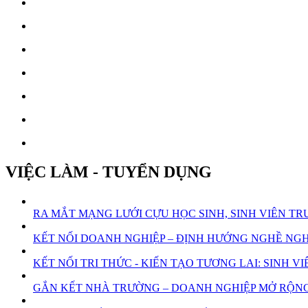
VIỆC LÀM - TUYỂN DỤNG
RA MẮT MẠNG LƯỚI CỰU HỌC SINH, SINH VIÊN 
KẾT NỐI DOANH NGHIỆP – ĐỊNH HƯỚNG NGHỀ NGHI
KẾT NỐI TRI THỨC - KIẾN TẠO TƯƠNG LAI: SINH
GẮN KẾT NHÀ TRƯỜNG – DOANH NGHIỆP MỞ RỘNG 