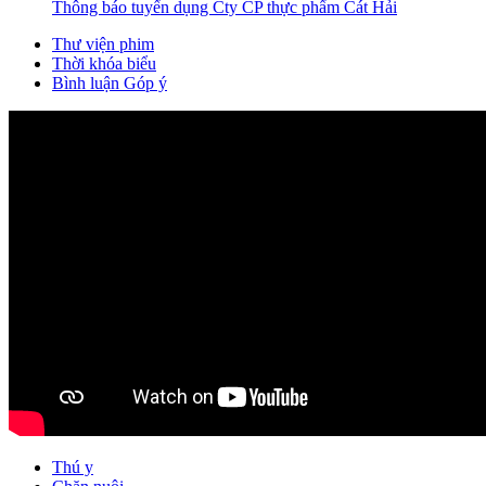
Thông báo tuyển dụng Cty CP thực phẩm Cát Hải
Thư viện phim
Thời khóa biểu
Bình luận Góp ý
Thú y