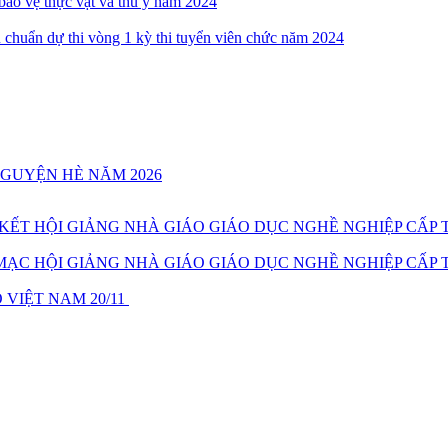
 bảo vệ thực vật và thú y năm 2024
 chuẩn dự thi vòng 1 kỳ thi tuyển viên chức năm 2024
NGUYỆN HÈ NĂM 2026
T HỘI GIẢNG NHÀ GIÁO GIÁO DỤC NGHỀ NGHIỆP CẤP T
C HỘI GIẢNG NHÀ GIÁO GIÁO DỤC NGHỀ NGHIỆP CẤP T
VIỆT NAM 20/11