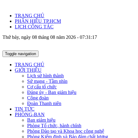
TRANG CHỦ
PHÂN HIỆU TP.HCM
LỊCH CÔNG TÁC
Thứ bảy, ngày 08 tháng 08 năm 2026 - 07:31:17
Toggle navigation
TRANG CHỦ
GIỚI THIỆU
Lịch sử hình thành
Sứ mạng - Tầm nhìn
Cơ cấu tổ chức
Đảng ủy - Ban giám hiệu
Công đoàn
Đoàn Thanh niên
TIN TỨC
PHÒNG-BAN
Ban giám hiệu
Phòng Tổ chức, hành chính
Phòng Đào tạo và Khoa học công nghệ
Phòng Kiểm định và Bảo đảm chất lượng