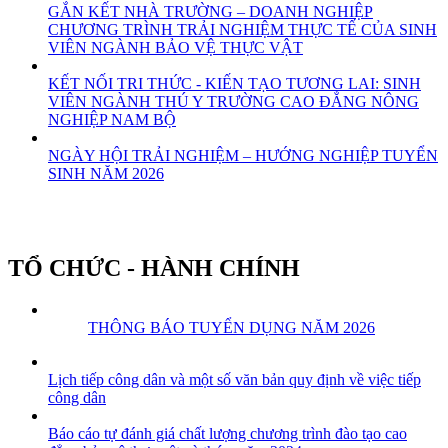
GẮN KẾT NHÀ TRƯỜNG – DOANH NGHIỆP
CHƯƠNG TRÌNH TRẢI NGHIỆM THỰC TẾ CỦA SINH
VIÊN NGÀNH BẢO VỆ THỰC VẬT
KẾT NỐI TRI THỨC - KIẾN TẠO TƯƠNG LAI: SINH
VIÊN NGÀNH THÚ Y TRƯỜNG CAO ĐẲNG NÔNG
NGHIỆP NAM BỘ
NGÀY HỘI TRẢI NGHIỆM – HƯỚNG NGHIỆP TUYỂN
SINH NĂM 2026
TỔ CHỨC - HÀNH CHÍNH
THÔNG BÁO TUYỂN DỤNG NĂM 2026
Lịch tiếp công dân và một số văn bản quy định về việc tiếp
công dân
Báo cáo tự đánh giá chất lượng chương trình đào tạo cao