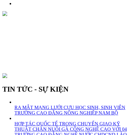
TIN TỨC - SỰ KIỆN
RA MẮT MẠNG LƯỚI CỰU HỌC SINH, SINH VIÊN
TRƯỜNG CAO ĐẲNG NÔNG NGHIỆP NAM BỘ
HỢP TÁC QUỐC TẾ TRONG CHUYỂN GIAO KỸ
THUẬT CHĂN NUÔI GÀ CÔNG NGHỆ CAO VỚI 04
TRƯỜNG CAO ĐẲNG NGHỀ NƯỚC CHDCND LÀO