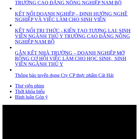
TRƯỜNG CAO ĐẲNG NÔNG NGHIỆP NAM BỘ
KẾT NỐI DOANH NGHIỆP – ĐỊNH HƯỚNG NGHỀ
NGHIỆP VÀ VIỆC LÀM CHO SINH VIÊN
KẾT NỐI TRI THỨC - KIẾN TẠO TƯƠNG LAI: SINH
VIÊN NGÀNH THÚ Y TRƯỜNG CAO ĐẲNG NÔNG
NGHIỆP NAM BỘ
GẮN KẾT NHÀ TRƯỜNG – DOANH NGHIỆP MỞ
RỘNG CƠ HỘI VIỆC LÀM CHO HỌC SINH, SINH
VIÊN NGÀNH THÚ Y
Thông báo tuyển dụng Cty CP thực phẩm Cát Hải
Thư viện phim
Thời khóa biểu
Bình luận Góp ý