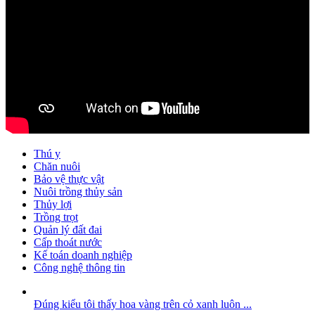
Thú y
Chăn nuôi
Bảo vệ thực vật
Nuôi trồng thủy sản
Thủy lợi
Trồng trọt
Quản lý đất đai
Cấp thoát nước
Kế toán doanh nghiệp
Công nghệ thông tin
Đúng kiểu tôi thấy hoa vàng trên cỏ xanh luôn ...