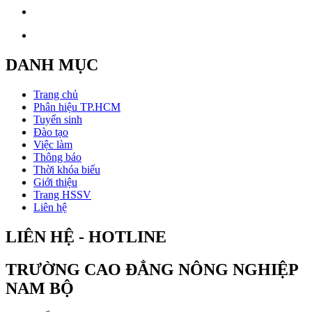
DANH MỤC
Trang chủ
Phân hiệu TP.HCM
Tuyển sinh
Đào tạo
Việc làm
Thông báo
Thời khóa biểu
Giới thiệu
Trang HSSV
Liên hệ
LIÊN HỆ - HOTLINE
TRƯỜNG CAO ĐẲNG NÔNG NGHIỆP
NAM BỘ