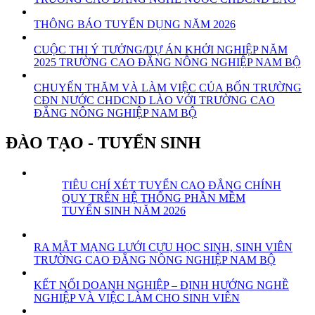
THÔNG BÁO TUYỂN DỤNG NĂM 2026
CUỘC THI Ý TƯỞNG/DỰ ÁN KHỞI NGHIỆP NĂM
2025 TRƯỜNG CAO ĐẲNG NÔNG NGHIỆP NAM BỘ
CHUYẾN THĂM VÀ LÀM VIỆC CỦA BỐN TRƯỜNG
CĐN NƯỚC CHDCND LÀO VỚI TRƯỜNG CAO
ĐẲNG NÔNG NGHIỆP NAM BỘ
ĐÀO TẠO - TUYỂN SINH
TIÊU CHÍ XÉT TUYỂN CAO ĐẲNG CHÍNH
QUY TRÊN HỆ THỐNG PHẦN MỀM
TUYỂN SINH NĂM 2026
RA MẮT MẠNG LƯỚI CỰU HỌC SINH, SINH VIÊN
TRƯỜNG CAO ĐẲNG NÔNG NGHIỆP NAM BỘ
KẾT NỐI DOANH NGHIỆP – ĐỊNH HƯỚNG NGHỀ
NGHIỆP VÀ VIỆC LÀM CHO SINH VIÊN