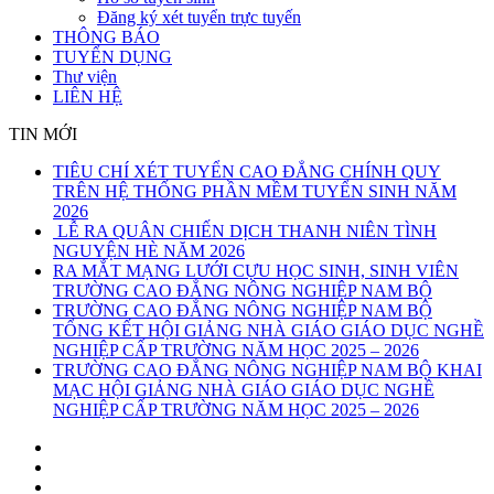
Đăng ký xét tuyển trực tuyến
THÔNG BÁO
TUYỂN DỤNG
Thư viện
LIÊN HỆ
TIN MỚI
TIÊU CHÍ XÉT TUYỂN CAO ĐẲNG CHÍNH QUY
TRÊN HỆ THỐNG PHẦN MỀM TUYỂN SINH NĂM
2026
LỄ RA QUÂN CHIẾN DỊCH THANH NIÊN TÌNH
NGUYỆN HÈ NĂM 2026
RA MẮT MẠNG LƯỚI CỰU HỌC SINH, SINH VIÊN
TRƯỜNG CAO ĐẲNG NÔNG NGHIỆP NAM BỘ
TRƯỜNG CAO ĐẲNG NÔNG NGHIỆP NAM BỘ
TỔNG KẾT HỘI GIẢNG NHÀ GIÁO GIÁO DỤC NGHỀ
NGHIỆP CẤP TRƯỜNG NĂM HỌC 2025 – 2026
TRƯỜNG CAO ĐẲNG NÔNG NGHIỆP NAM BỘ KHAI
MẠC HỘI GIẢNG NHÀ GIÁO GIÁO DỤC NGHỀ
NGHIỆP CẤP TRƯỜNG NĂM HỌC 2025 – 2026