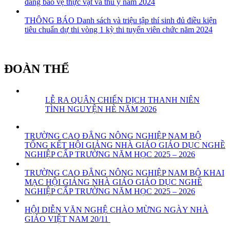
đẳng bảo vệ thực vật và thú y năm 2024
THÔNG BÁO Danh sách và triệu tập thí sinh đủ điều kiện
tiêu chuẩn dự thi vòng 1 kỳ thi tuyển viên chức năm 2024
ĐOÀN THỂ
LỄ RA QUÂN CHIẾN DỊCH THANH NIÊN
TÌNH NGUYỆN HÈ NĂM 2026
TRƯỜNG CAO ĐẲNG NÔNG NGHIỆP NAM BỘ
TỔNG KẾT HỘI GIẢNG NHÀ GIÁO GIÁO DỤC NGHỀ
NGHIỆP CẤP TRƯỜNG NĂM HỌC 2025 – 2026
TRƯỜNG CAO ĐẲNG NÔNG NGHIỆP NAM BỘ KHAI
MẠC HỘI GIẢNG NHÀ GIÁO GIÁO DỤC NGHỀ
NGHIỆP CẤP TRƯỜNG NĂM HỌC 2025 – 2026
HỘI DIỄN VĂN NGHỆ CHÀO MỪNG NGÀY NHÀ
GIÁO VIỆT NAM 20/11