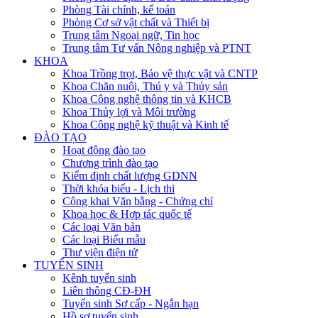
Phòng Tài chính, kế toán
Phòng Cơ sở vật chất và Thiết bị
Trung tâm Ngoại ngữ, Tin học
Trung tâm Tư vấn Nông nghiệp và PTNT
KHOA
Khoa Trồng trọt, Bảo vệ thực vật và CNTP
Khoa Chăn nuôi, Thú y và Thủy sản
Khoa Công nghệ thông tin và KHCB
Khoa Thủy lợi và Môi trường
Khoa Công nghệ kỹ thuật và Kinh tế
ĐÀO TẠO
Hoạt động đào tạo
Chương trình đào tạo
Kiểm định chất lượng GDNN
Thời khóa biểu - Lịch thi
Công khai Văn bằng - Chứng chỉ
Khoa học & Hợp tác quốc tế
Các loại Văn bản
Các loại Biểu mẫu
Thư viện điện tử
TUYỂN SINH
Kênh tuyển sinh
Liên thông CĐ-ĐH
Tuyển sinh Sơ cấp - Ngắn hạn
Hồ sơ tuyển sinh