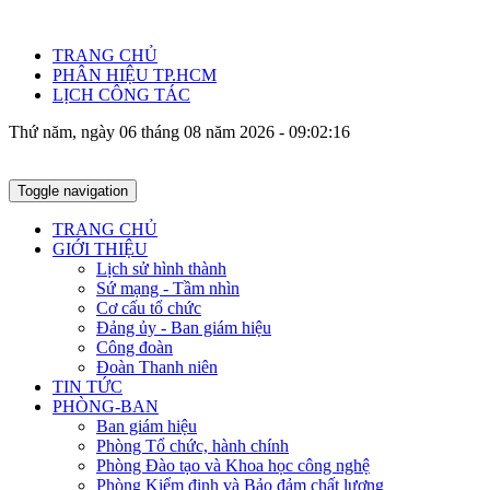
TRANG CHỦ
PHÂN HIỆU TP.HCM
LỊCH CÔNG TÁC
Thứ năm, ngày 06 tháng 08 năm 2026 - 09:02:16
Toggle navigation
TRANG CHỦ
GIỚI THIỆU
Lịch sử hình thành
Sứ mạng - Tầm nhìn
Cơ cấu tổ chức
Đảng ủy - Ban giám hiệu
Công đoàn
Đoàn Thanh niên
TIN TỨC
PHÒNG-BAN
Ban giám hiệu
Phòng Tổ chức, hành chính
Phòng Đào tạo và Khoa học công nghệ
Phòng Kiểm định và Bảo đảm chất lượng