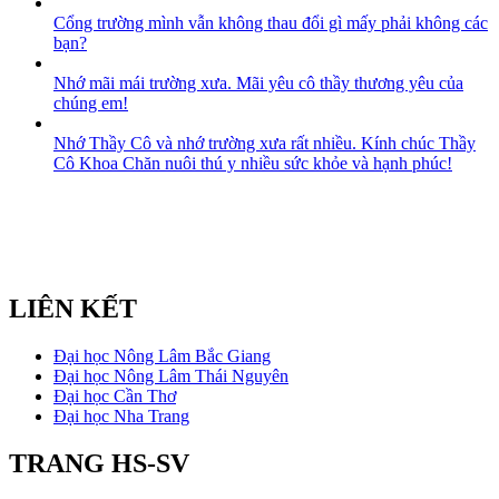
Cổng trường mình vẫn không thau đổi gì mấy phải không các
bạn?
Nhớ mãi mái trường xưa. Mãi yêu cô thầy thương yêu của
chúng em!
Nhớ Thầy Cô và nhớ trường xưa rất nhiều. Kính chúc Thầy
Cô Khoa Chăn nuôi thú y nhiều sức khỏe và hạnh phúc!
LIÊN KẾT
Đại học Nông Lâm Bắc Giang
Đại học Nông Lâm Thái Nguyên
Đại học Cần Thơ
Đại học Nha Trang
TRANG HS-SV