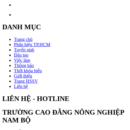
DANH MỤC
Trang chủ
Phân hiệu TP.HCM
Tuyển sinh
Đào tạo
Việc làm
Thông báo
Thời khóa biểu
Giới thiệu
Trang HSSV
Liên hệ
LIÊN HỆ - HOTLINE
TRƯỜNG CAO ĐẲNG NÔNG NGHIỆP
NAM BỘ