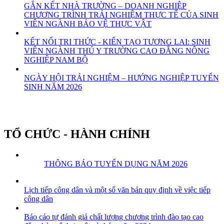
GẮN KẾT NHÀ TRƯỜNG – DOANH NGHIỆP
CHƯƠNG TRÌNH TRẢI NGHIỆM THỰC TẾ CỦA SINH
VIÊN NGÀNH BẢO VỆ THỰC VẬT
KẾT NỐI TRI THỨC - KIẾN TẠO TƯƠNG LAI: SINH
VIÊN NGÀNH THÚ Y TRƯỜNG CAO ĐẲNG NÔNG
NGHIỆP NAM BỘ
NGÀY HỘI TRẢI NGHIỆM – HƯỚNG NGHIỆP TUYỂN
SINH NĂM 2026
TỔ CHỨC - HÀNH CHÍNH
THÔNG BÁO TUYỂN DỤNG NĂM 2026
Lịch tiếp công dân và một số văn bản quy định về việc tiếp
công dân
Báo cáo tự đánh giá chất lượng chương trình đào tạo cao