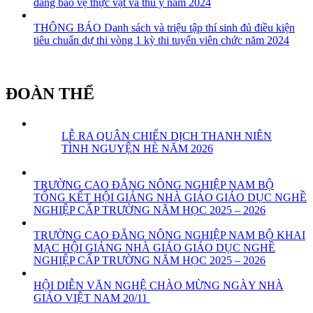
đẳng bảo vệ thực vật và thú y năm 2024
THÔNG BÁO Danh sách và triệu tập thí sinh đủ điều kiện
tiêu chuẩn dự thi vòng 1 kỳ thi tuyển viên chức năm 2024
ĐOÀN THỂ
LỄ RA QUÂN CHIẾN DỊCH THANH NIÊN
TÌNH NGUYỆN HÈ NĂM 2026
TRƯỜNG CAO ĐẲNG NÔNG NGHIỆP NAM BỘ
TỔNG KẾT HỘI GIẢNG NHÀ GIÁO GIÁO DỤC NGHỀ
NGHIỆP CẤP TRƯỜNG NĂM HỌC 2025 – 2026
TRƯỜNG CAO ĐẲNG NÔNG NGHIỆP NAM BỘ KHAI
MẠC HỘI GIẢNG NHÀ GIÁO GIÁO DỤC NGHỀ
NGHIỆP CẤP TRƯỜNG NĂM HỌC 2025 – 2026
HỘI DIỄN VĂN NGHỆ CHÀO MỪNG NGÀY NHÀ
GIÁO VIỆT NAM 20/11