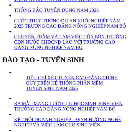
THÔNG BÁO TUYỂN DỤNG NĂM 2026
CUỘC THI Ý TƯỞNG/DỰ ÁN KHỞI NGHIỆP NĂM
2025 TRƯỜNG CAO ĐẲNG NÔNG NGHIỆP NAM BỘ
CHUYẾN THĂM VÀ LÀM VIỆC CỦA BỐN TRƯỜNG
CĐN NƯỚC CHDCND LÀO VỚI TRƯỜNG CAO
ĐẲNG NÔNG NGHIỆP NAM BỘ
ĐÀO TẠO - TUYỂN SINH
TIÊU CHÍ XÉT TUYỂN CAO ĐẲNG CHÍNH
QUY TRÊN HỆ THỐNG PHẦN MỀM
TUYỂN SINH NĂM 2026
RA MẮT MẠNG LƯỚI CỰU HỌC SINH, SINH VIÊN
TRƯỜNG CAO ĐẲNG NÔNG NGHIỆP NAM BỘ
KẾT NỐI DOANH NGHIỆP – ĐỊNH HƯỚNG NGHỀ
NGHIỆP VÀ VIỆC LÀM CHO SINH VIÊN