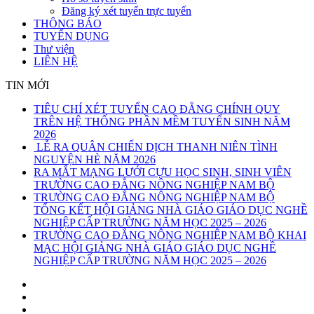
Đăng ký xét tuyển trực tuyến
THÔNG BÁO
TUYỂN DỤNG
Thư viện
LIÊN HỆ
TIN MỚI
TIÊU CHÍ XÉT TUYỂN CAO ĐẲNG CHÍNH QUY
TRÊN HỆ THỐNG PHẦN MỀM TUYỂN SINH NĂM
2026
LỄ RA QUÂN CHIẾN DỊCH THANH NIÊN TÌNH
NGUYỆN HÈ NĂM 2026
RA MẮT MẠNG LƯỚI CỰU HỌC SINH, SINH VIÊN
TRƯỜNG CAO ĐẲNG NÔNG NGHIỆP NAM BỘ
TRƯỜNG CAO ĐẲNG NÔNG NGHIỆP NAM BỘ
TỔNG KẾT HỘI GIẢNG NHÀ GIÁO GIÁO DỤC NGHỀ
NGHIỆP CẤP TRƯỜNG NĂM HỌC 2025 – 2026
TRƯỜNG CAO ĐẲNG NÔNG NGHIỆP NAM BỘ KHAI
MẠC HỘI GIẢNG NHÀ GIÁO GIÁO DỤC NGHỀ
NGHIỆP CẤP TRƯỜNG NĂM HỌC 2025 – 2026