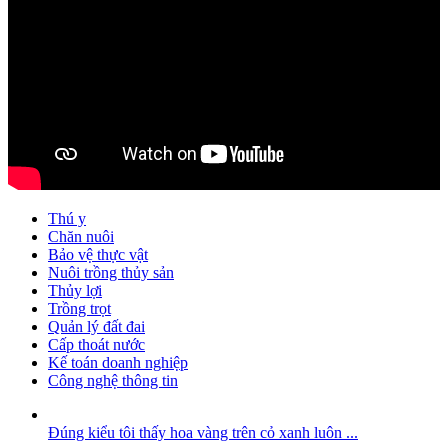
Thú y
Chăn nuôi
Bảo vệ thực vật
Nuôi trồng thủy sản
Thủy lợi
Trồng trọt
Quản lý đất đai
Cấp thoát nước
Kế toán doanh nghiệp
Công nghệ thông tin
Đúng kiểu tôi thấy hoa vàng trên cỏ xanh luôn ...