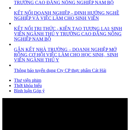
TRƯỜNG CAO ĐẲNG NÔNG NGHIỆP NAM BỘ
KẾT NỐI DOANH NGHIỆP – ĐỊNH HƯỚNG NGHỀ
NGHIỆP VÀ VIỆC LÀM CHO SINH VIÊN
KẾT NỐI TRI THỨC - KIẾN TẠO TƯƠNG LAI: SINH
VIÊN NGÀNH THÚ Y TRƯỜNG CAO ĐẲNG NÔNG
NGHIỆP NAM BỘ
GẮN KẾT NHÀ TRƯỜNG – DOANH NGHIỆP MỞ
RỘNG CƠ HỘI VIỆC LÀM CHO HỌC SINH, SINH
VIÊN NGÀNH THÚ Y
Thông báo tuyển dụng Cty CP thực phẩm Cát Hải
Thư viện phim
Thời khóa biểu
Bình luận Góp ý