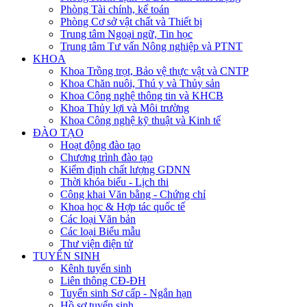
Phòng Tài chính, kế toán
Phòng Cơ sở vật chất và Thiết bị
Trung tâm Ngoại ngữ, Tin học
Trung tâm Tư vấn Nông nghiệp và PTNT
KHOA
Khoa Trồng trọt, Bảo vệ thực vật và CNTP
Khoa Chăn nuôi, Thú y và Thủy sản
Khoa Công nghệ thông tin và KHCB
Khoa Thủy lợi và Môi trường
Khoa Công nghệ kỹ thuật và Kinh tế
ĐÀO TẠO
Hoạt động đào tạo
Chương trình đào tạo
Kiểm định chất lượng GDNN
Thời khóa biểu - Lịch thi
Công khai Văn bằng - Chứng chỉ
Khoa học & Hợp tác quốc tế
Các loại Văn bản
Các loại Biểu mẫu
Thư viện điện tử
TUYỂN SINH
Kênh tuyển sinh
Liên thông CĐ-ĐH
Tuyển sinh Sơ cấp - Ngắn hạn
Hồ sơ tuyển sinh