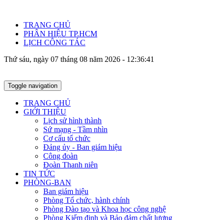
TRANG CHỦ
PHÂN HIỆU TP.HCM
LỊCH CÔNG TÁC
Thứ sáu, ngày 07 tháng 08 năm 2026 - 12:36:41
Toggle navigation
TRANG CHỦ
GIỚI THIỆU
Lịch sử hình thành
Sứ mạng - Tầm nhìn
Cơ cấu tổ chức
Đảng ủy - Ban giám hiệu
Công đoàn
Đoàn Thanh niên
TIN TỨC
PHÒNG-BAN
Ban giám hiệu
Phòng Tổ chức, hành chính
Phòng Đào tạo và Khoa học công nghệ
Phòng Kiểm định và Bảo đảm chất lượng