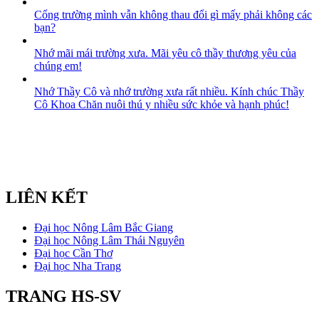
Cổng trường mình vẫn không thau đổi gì mấy phải không các
bạn?
Nhớ mãi mái trường xưa. Mãi yêu cô thầy thương yêu của
chúng em!
Nhớ Thầy Cô và nhớ trường xưa rất nhiều. Kính chúc Thầy
Cô Khoa Chăn nuôi thú y nhiều sức khỏe và hạnh phúc!
LIÊN KẾT
Đại học Nông Lâm Bắc Giang
Đại học Nông Lâm Thái Nguyên
Đại học Cần Thơ
Đại học Nha Trang
TRANG HS-SV