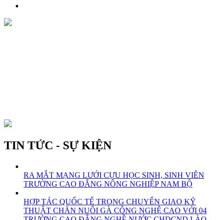
TIN TỨC - SỰ KIỆN
RA MẮT MẠNG LƯỚI CỰU HỌC SINH, SINH VIÊN
TRƯỜNG CAO ĐẲNG NÔNG NGHIỆP NAM BỘ
HỢP TÁC QUỐC TẾ TRONG CHUYỂN GIAO KỸ
THUẬT CHĂN NUÔI GÀ CÔNG NGHỆ CAO VỚI 04
TRƯỜNG CAO ĐẲNG NGHỀ NƯỚC CHDCND LÀO