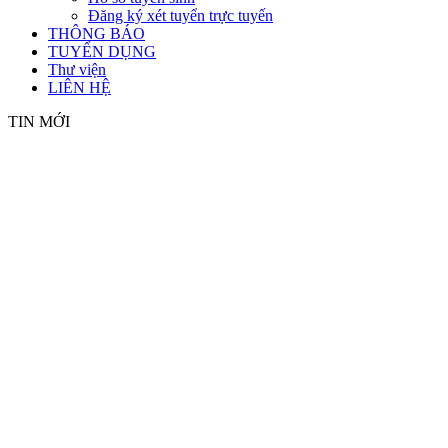
Đăng ký xét tuyển trực tuyến
THÔNG BÁO
TUYỂN DỤNG
Thư viện
LIÊN HỆ
TIN MỚI
TIÊU CHÍ XÉT TUYỂN CAO ĐẲNG CHÍNH QUY TRÊN
LỄ RA QUÂN CHIẾN DỊCH THANH NIÊN TÌNH NGUY
RA MẮT MẠNG LƯỚI CỰU HỌC SINH, SINH VIÊN 
TRƯỜNG CAO ĐẲNG NÔNG NGHIỆP NAM BỘ TỔNG KẾ
TRƯỜNG CAO ĐẲNG NÔNG NGHIỆP NAM BỘ KHAI MẠ