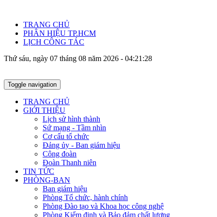
TRANG CHỦ
PHÂN HIỆU TP.HCM
LỊCH CÔNG TÁC
Thứ sáu, ngày 07 tháng 08 năm 2026 - 04:21:28
Toggle navigation
TRANG CHỦ
GIỚI THIỆU
Lịch sử hình thành
Sứ mạng - Tầm nhìn
Cơ cấu tổ chức
Đảng ủy - Ban giám hiệu
Công đoàn
Đoàn Thanh niên
TIN TỨC
PHÒNG-BAN
Ban giám hiệu
Phòng Tổ chức, hành chính
Phòng Đào tạo và Khoa học công nghệ
Phòng Kiểm định và Bảo đảm chất lượng