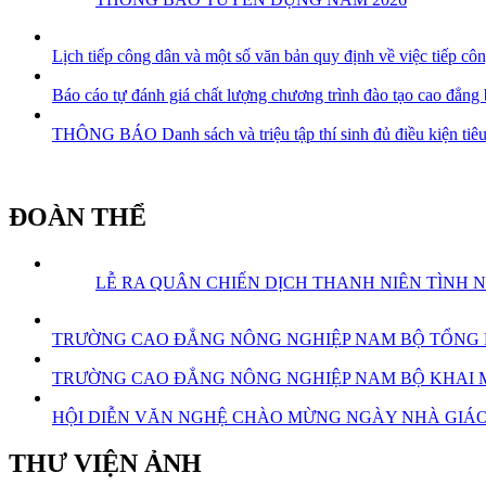
Lịch tiếp công dân và một số văn bản quy định về việc tiếp cô
Báo cáo tự đánh giá chất lượng chương trình đào tạo cao đẳng
THÔNG BÁO Danh sách và triệu tập thí sinh đủ điều kiện tiêu
ĐOÀN THỂ
LỄ RA QUÂN CHIẾN DỊCH THANH NIÊN TÌNH 
TRƯỜNG CAO ĐẲNG NÔNG NGHIỆP NAM BỘ TỔNG KẾ
TRƯỜNG CAO ĐẲNG NÔNG NGHIỆP NAM BỘ KHAI MẠ
HỘI DIỄN VĂN NGHỆ CHÀO MỪNG NGÀY NHÀ GIÁO 
THƯ VIỆN ẢNH