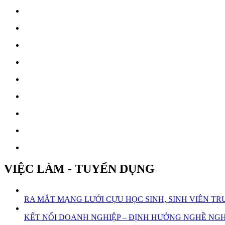
VIỆC LÀM - TUYỂN DỤNG
RA MẮT MẠNG LƯỚI CỰU HỌC SINH, SINH VIÊN 
KẾT NỐI DOANH NGHIỆP – ĐỊNH HƯỚNG NGHỀ NGHI