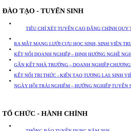
ĐÀO TẠO - TUYỂN SINH
TIÊU CHÍ XÉT TUYỂN CAO ĐẲNG CHÍNH QUY 
RA MẮT MẠNG LƯỚI CỰU HỌC SINH, SINH VIÊN 
KẾT NỐI DOANH NGHIỆP – ĐỊNH HƯỚNG NGHỀ NGHI
GẮN KẾT NHÀ TRƯỜNG – DOANH NGHIỆP CHƯƠNG 
KẾT NỐI TRI THỨC - KIẾN TẠO TƯƠNG LAI: SINH
NGÀY HỘI TRẢI NGHIỆM – HƯỚNG NGHIỆP TUYỂN S
TỔ CHỨC - HÀNH CHÍNH
THÔNG BÁO TUYỂN DỤNG NĂM 2026