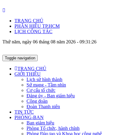
TRANG CHỦ
PHÂN HIỆU TP.HCM
LỊCH CÔNG TÁC
Thứ năm, ngày 06 tháng 08 năm 2026 - 09:31:27
Toggle navigation
TRANG CHỦ
GIỚI THIỆU
Lịch sử hình thành
Sứ mạng - Tầm nhìn
Cơ cấu tổ chức
Đảng ủy - Ban giám hiệu
Công đoàn
Đoàn Thanh niên
TIN TỨC
PHÒNG-BAN
Ban giám hiệu
Phòng Tổ chức, hành chính
Phòng Đào tạo và Khoa học công nghệ