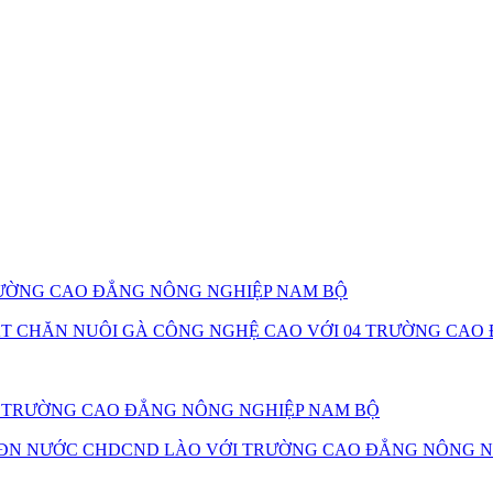
TRƯỜNG CAO ĐẲNG NÔNG NGHIỆP NAM BỘ
ẬT CHĂN NUÔI GÀ CÔNG NGHỆ CAO VỚI 04 TRƯỜNG CA
25 TRƯỜNG CAO ĐẲNG NÔNG NGHIỆP NAM BỘ
ĐN NƯỚC CHDCND LÀO VỚI TRƯỜNG CAO ĐẲNG NÔNG N