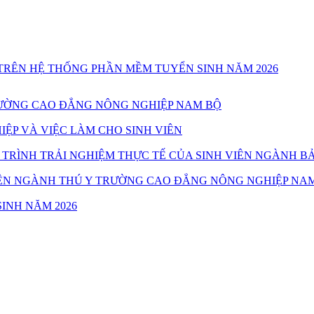
TRÊN HỆ THỐNG PHẦN MỀM TUYỂN SINH NĂM 2026
TRƯỜNG CAO ĐẲNG NÔNG NGHIỆP NAM BỘ
ỆP VÀ VIỆC LÀM CHO SINH VIÊN
TRÌNH TRẢI NGHIỆM THỰC TẾ CỦA SINH VIÊN NGÀNH B
 VIÊN NGÀNH THÚ Y TRƯỜNG CAO ĐẲNG NÔNG NGHIỆP NA
INH NĂM 2026