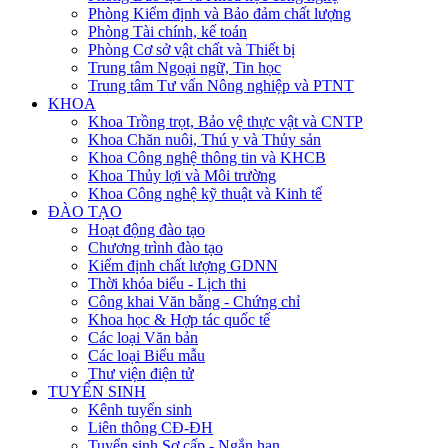
Phòng Kiểm định và Bảo đảm chất lượng
Phòng Tài chính, kế toán
Phòng Cơ sở vật chất và Thiết bị
Trung tâm Ngoại ngữ, Tin học
Trung tâm Tư vấn Nông nghiệp và PTNT
KHOA
Khoa Trồng trọt, Bảo vệ thực vật và CNTP
Khoa Chăn nuôi, Thú y và Thủy sản
Khoa Công nghệ thông tin và KHCB
Khoa Thủy lợi và Môi trường
Khoa Công nghệ kỹ thuật và Kinh tế
ĐÀO TẠO
Hoạt động đào tạo
Chương trình đào tạo
Kiểm định chất lượng GDNN
Thời khóa biểu - Lịch thi
Công khai Văn bằng - Chứng chỉ
Khoa học & Hợp tác quốc tế
Các loại Văn bản
Các loại Biểu mẫu
Thư viện điện tử
TUYỂN SINH
Kênh tuyển sinh
Liên thông CĐ-ĐH
Tuyển sinh Sơ cấp - Ngắn hạn