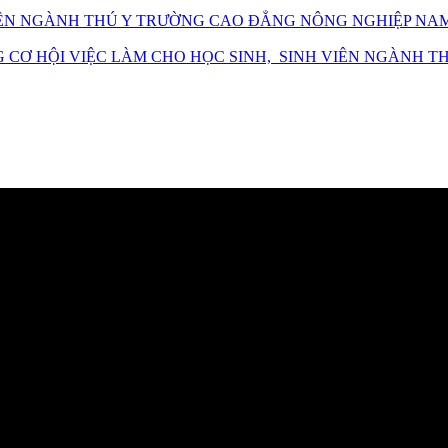
 VIÊN NGÀNH THÚ Y TRƯỜNG CAO ĐẲNG NÔNG NGHIỆP NA
CƠ HỘI VIỆC LÀM CHO HỌC SINH, SINH VIÊN NGÀNH T