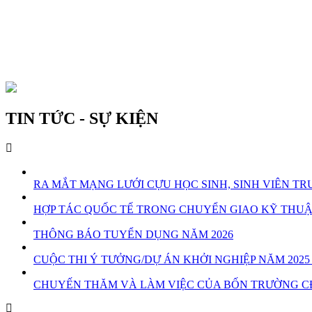
TIN TỨC - SỰ KIỆN
RA MẮT MẠNG LƯỚI CỰU HỌC SINH, SINH VIÊN 
HỢP TÁC QUỐC TẾ TRONG CHUYỂN GIAO KỸ THU
THÔNG BÁO TUYỂN DỤNG NĂM 2026
CUỘC THI Ý TƯỞNG/DỰ ÁN KHỞI NGHIỆP NĂM 20
CHUYẾN THĂM VÀ LÀM VIỆC CỦA BỐN TRƯỜNG C