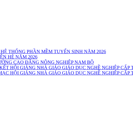
 HỆ THỐNG PHẦN MỀM TUYỂN SINH NĂM 2026
ỆN HÈ NĂM 2026
TRƯỜNG CAO ĐẲNG NÔNG NGHIỆP NAM BỘ
T HỘI GIẢNG NHÀ GIÁO GIÁO DỤC NGHỀ NGHIỆP CẤP T
C HỘI GIẢNG NHÀ GIÁO GIÁO DỤC NGHỀ NGHIỆP CẤP T