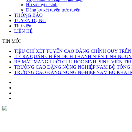
Hồ sơ tuyển sinh
Đăng ký xét tuyển trực tuyến
THÔNG BÁO
TUYỂN DỤNG
Thư viện
LIÊN HỆ
TIN MỚI
TIÊU CHÍ XÉT TUYỂN CAO ĐẲNG CHÍNH QUY TRÊN
LỄ RA QUÂN CHIẾN DỊCH THANH NIÊN TÌNH NGUY
RA MẮT MẠNG LƯỚI CỰU HỌC SINH, SINH VIÊN 
TRƯỜNG CAO ĐẲNG NÔNG NGHIỆP NAM BỘ TỔNG KẾ
TRƯỜNG CAO ĐẲNG NÔNG NGHIỆP NAM BỘ KHAI MẠ