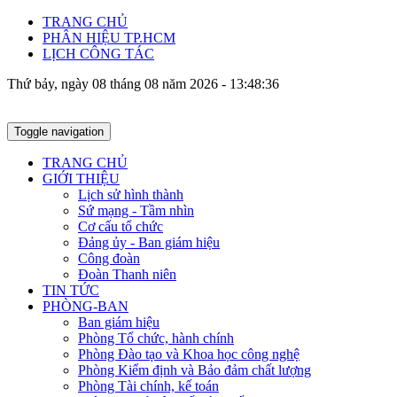
TRANG CHỦ
PHÂN HIỆU TP.HCM
LỊCH CÔNG TÁC
Thứ bảy, ngày 08 tháng 08 năm 2026 - 13:48:37
Toggle navigation
TRANG CHỦ
GIỚI THIỆU
Lịch sử hình thành
Sứ mạng - Tầm nhìn
Cơ cấu tổ chức
Đảng ủy - Ban giám hiệu
Công đoàn
Đoàn Thanh niên
TIN TỨC
PHÒNG-BAN
Ban giám hiệu
Phòng Tổ chức, hành chính
Phòng Đào tạo và Khoa học công nghệ
Phòng Kiểm định và Bảo đảm chất lượng
Phòng Tài chính, kế toán