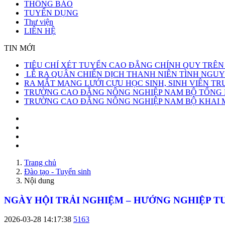
THÔNG BÁO
TUYỂN DỤNG
Thư viện
LIÊN HỆ
TIN MỚI
TIÊU CHÍ XÉT TUYỂN CAO ĐẲNG CHÍNH QUY TRÊN
LỄ RA QUÂN CHIẾN DỊCH THANH NIÊN TÌNH NGUY
RA MẮT MẠNG LƯỚI CỰU HỌC SINH, SINH VIÊN 
TRƯỜNG CAO ĐẲNG NÔNG NGHIỆP NAM BỘ TỔNG KẾ
TRƯỜNG CAO ĐẲNG NÔNG NGHIỆP NAM BỘ KHAI MẠ
Trang chủ
Đào tạo - Tuyển sinh
Nội dung
NGÀY HỘI TRẢI NGHIỆM – HƯỚNG NGHIỆP TU
2026-03-28 14:17:38
5163