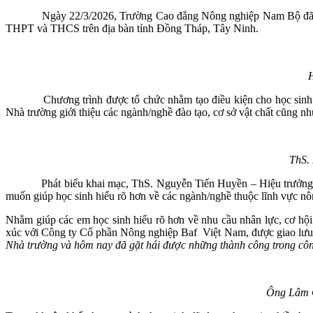
Ngày 22/3/2026, Trường Cao đẳng Nông nghiệp Nam Bộ đã tổ
THPT và THCS trên địa bàn tỉnh Đồng Tháp, Tây Ninh.
H
Chương trình được tổ chức nhằm tạo điều kiện cho học sinh tiếp 
Nhà trường giới thiệu các ngành/nghề đào tạo, cơ sở vật chất cũng như
ThS. 
Phát biểu khai mạc, ThS. Nguyễn Tiến Huyền – Hiệu trưởng Nhà t
muốn giúp học sinh hiểu rõ hơn về các ngành/nghề thuộc lĩnh vực nô
Nhằm giúp các em học sinh hiểu rõ hơn về nhu cầu nhân lực, cơ hội
xúc với Công ty Cổ phần Nông nghiệp Baf Việt Nam, được giao lưu 
Nhà trường và hôm nay đã gặt hái được những thành công trong côn
Ông Lâm Q