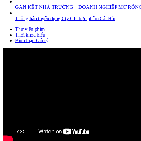
GẮN KẾT NHÀ TRƯỜNG – DOANH NGHIỆP MỞ RỘNG 
Thông báo tuyển dụng Cty CP thực phẩm Cát Hải
Thư viện phim
Thời khóa biểu
Bình luận Góp ý