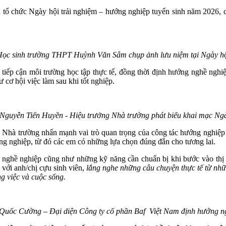
 chức Ngày hội trải nghiệm – hướng nghiệp tuyển sinh năm 2026, cù
ọc sinh trường THPT Huỳnh Văn Sâm chụp ảnh lưu niệm tại Ngày h
cận môi trường học tập thực tế, đồng thời định hướng nghề nghiệp p
 cơ hội việc làm sau khi tốt nghiệp.
Nguyễn Tiến Huyền - Hiệu trưởng Nhà trường phát biểu khai mạc Ng
rường nhấn mạnh vai trò quan trọng của công tác hướng nghiệp tr
ng nghiệp, từ đó các em có những lựa chọn đúng đắn cho tương lai.
 nghề nghiệp cũng như những kỹ năng cần chuẩn bị khi bước vào thị t
với anh/chị cựu sinh viên,
lắng nghe những câu chuyện thực tế từ nh
g việc và cuộc sống.
uốc Cường – Đại diện Công ty cổ phần Baf Việt Nam định hướng n