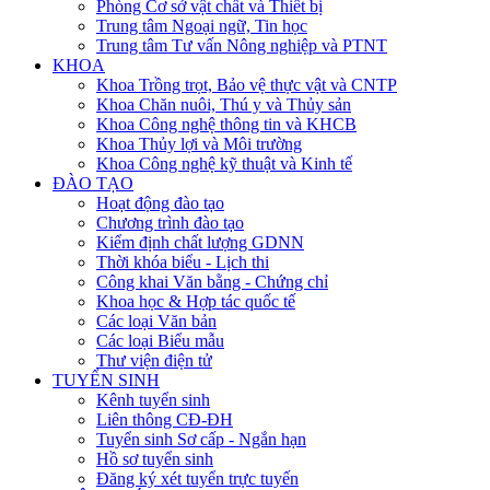
Phòng Cơ sở vật chất và Thiết bị
Trung tâm Ngoại ngữ, Tin học
Trung tâm Tư vấn Nông nghiệp và PTNT
KHOA
Khoa Trồng trọt, Bảo vệ thực vật và CNTP
Khoa Chăn nuôi, Thú y và Thủy sản
Khoa Công nghệ thông tin và KHCB
Khoa Thủy lợi và Môi trường
Khoa Công nghệ kỹ thuật và Kinh tế
ĐÀO TẠO
Hoạt động đào tạo
Chương trình đào tạo
Kiểm định chất lượng GDNN
Thời khóa biểu - Lịch thi
Công khai Văn bằng - Chứng chỉ
Khoa học & Hợp tác quốc tế
Các loại Văn bản
Các loại Biểu mẫu
Thư viện điện tử
TUYỂN SINH
Kênh tuyển sinh
Liên thông CĐ-ĐH
Tuyển sinh Sơ cấp - Ngắn hạn
Hồ sơ tuyển sinh
Đăng ký xét tuyển trực tuyến