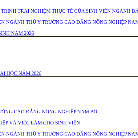
TRÌNH TRẢI NGHIỆM THỰC TẾ CỦA SINH VIÊN NGÀNH B
 VIÊN NGÀNH THÚ Y TRƯỜNG CAO ĐẲNG NÔNG NGHIỆP NA
INH NĂM 2026
ẠI HỌC NĂM 2026
TRƯỜNG CAO ĐẲNG NÔNG NGHIỆP NAM BỘ
ỆP VÀ VIỆC LÀM CHO SINH VIÊN
 VIÊN NGÀNH THÚ Y TRƯỜNG CAO ĐẲNG NÔNG NGHIỆP NA