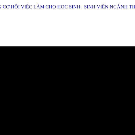
CƠ HỘI VIỆC LÀM CHO HỌC SINH, SINH VIÊN NGÀNH T