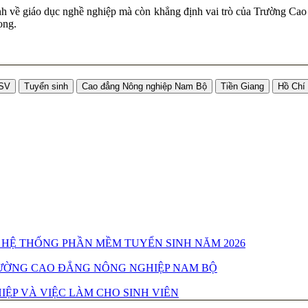
 giáo dục nghề nghiệp mà còn khẳng định vai trò của Trường Cao 
ong.
Bài và ảnh: N
SSV
Tuyển sinh
Cao đẳng Nông nghiệp Nam Bộ
Tiền Giang
Hồ Chí
 HỆ THỐNG PHẦN MỀM TUYỂN SINH NĂM 2026
TRƯỜNG CAO ĐẲNG NÔNG NGHIỆP NAM BỘ
ỆP VÀ VIỆC LÀM CHO SINH VIÊN