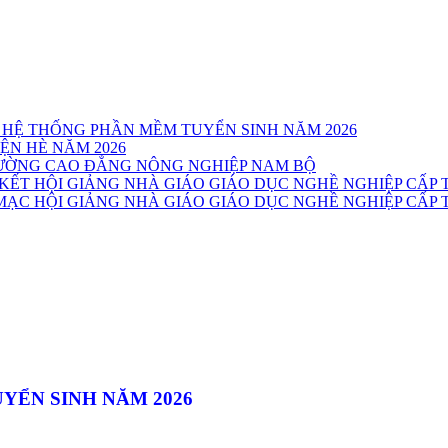
 HỆ THỐNG PHẦN MỀM TUYỂN SINH NĂM 2026
ỆN HÈ NĂM 2026
TRƯỜNG CAO ĐẲNG NÔNG NGHIỆP NAM BỘ
T HỘI GIẢNG NHÀ GIÁO GIÁO DỤC NGHỀ NGHIỆP CẤP T
C HỘI GIẢNG NHÀ GIÁO GIÁO DỤC NGHỀ NGHIỆP CẤP T
YỂN SINH NĂM 2026