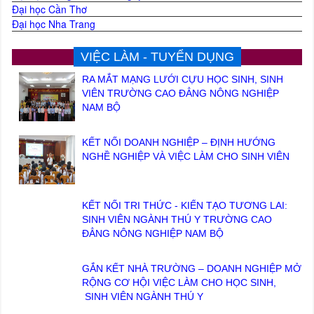
Đại học Cần Thơ
Đại học Nha Trang
VIỆC LÀM - TUYỂN DỤNG
RA MẮT MẠNG LƯỚI CỰU HỌC SINH, SINH
VIÊN TRƯỜNG CAO ĐẲNG NÔNG NGHIỆP
NAM BỘ
KẾT NỐI DOANH NGHIỆP – ĐỊNH HƯỚNG
NGHỀ NGHIỆP VÀ VIỆC LÀM CHO SINH VIÊN
KẾT NỐI TRI THỨC - KIẾN TẠO TƯƠNG LAI:
SINH VIÊN NGÀNH THÚ Y TRƯỜNG CAO
ĐẲNG NÔNG NGHIỆP NAM BỘ
GẮN KẾT NHÀ TRƯỜNG – DOANH NGHIỆP MỞ
RỘNG CƠ HỘI VIỆC LÀM CHO HỌC SINH,
SINH VIÊN NGÀNH THÚ Y