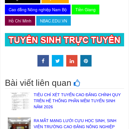
Cao đẳng Nông nghiệp Nam Bộ
Tiền Giang
Hồ Chí Minh
NBAC.EDU.VN
Bài viết liên quan
TIÊU CHÍ XÉT TUYỂN CAO ĐẲNG CHÍNH QUY
TRÊN HỆ THỐNG PHẦN MỀM TUYỂN SINH
NĂM 2026
RA MẮT MẠNG LƯỚI CỰU HỌC SINH, SINH
VIÊN TRƯỜNG CAO ĐẲNG NÔNG NGHIỆP