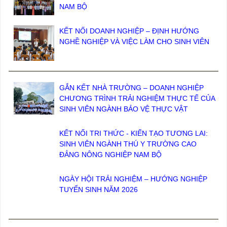
NAM BỘ
KẾT NỐI DOANH NGHIỆP – ĐỊNH HƯỚNG
NGHỀ NGHIỆP VÀ VIỆC LÀM CHO SINH VIÊN
GẮN KẾT NHÀ TRƯỜNG – DOANH NGHIỆP
CHƯƠNG TRÌNH TRẢI NGHIỆM THỰC TẾ CỦA
SINH VIÊN NGÀNH BẢO VỆ THỰC VẬT
KẾT NỐI TRI THỨC - KIẾN TẠO TƯƠNG LAI:
SINH VIÊN NGÀNH THÚ Y TRƯỜNG CAO
ĐẲNG NÔNG NGHIỆP NAM BỘ
NGÀY HỘI TRẢI NGHIỆM – HƯỚNG NGHIỆP
TUYỂN SINH NĂM 2026