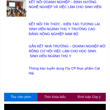
KẾT NỐI DOANH NGHIỆP – ĐỊNH HƯỚNG
NGHỀ NGHIỆP VÀ VIỆC LÀM CHO SINH VIÊN
KẾT NỐI TRI THỨC - KIẾN TẠO TƯƠNG LAI:
SINH VIÊN NGÀNH THÚ Y TRƯỜNG CAO
ĐẲNG NÔNG NGHIỆP NAM BỘ
GẮN KẾT NHÀ TRƯỜNG – DOANH NGHIỆP MỞ
RỘNG CƠ HỘI VIỆC LÀM CHO HỌC SINH,
SINH VIÊN NGÀNH THÚ Y
Thông báo tuyển dụng Cty CP thực phẩm Cát
Hải
Thư viện phim
Thời khóa biểu
Bình luận Góp ý