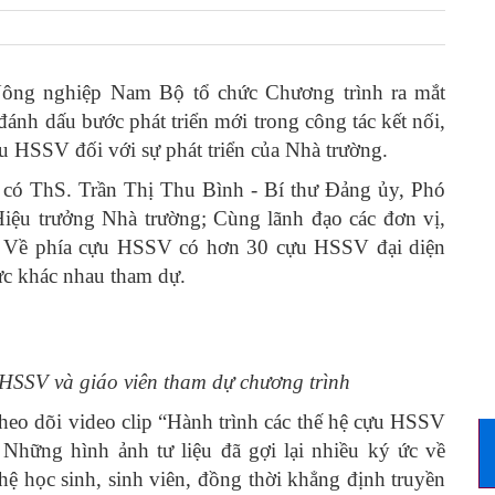
ông nghiệp Nam Bộ tổ chức Chương trình ra mắt
ánh dấu bước phát triển mới trong công tác kết nối,
ựu HSSV đối với sự phát triển của Nhà trường.
 có ThS. Trần Thị Thu Bình - Bí thư Đảng ủy, Phó
iệu trưởng Nhà trường; Cùng lãnh đạo các đơn vị,
g. Về phía cựu HSSV có hơn 30 cựu HSSV đại diện
ực khác nhau tham dự.
HSSV và giáo viên tham dự chương trình
theo dõi video clip “Hành trình các thế hệ cựu HSSV
ững hình ảnh tư liệu đã gợi lại nhiều ký ức về
hệ học sinh, sinh viên, đồng thời khẳng định truyền