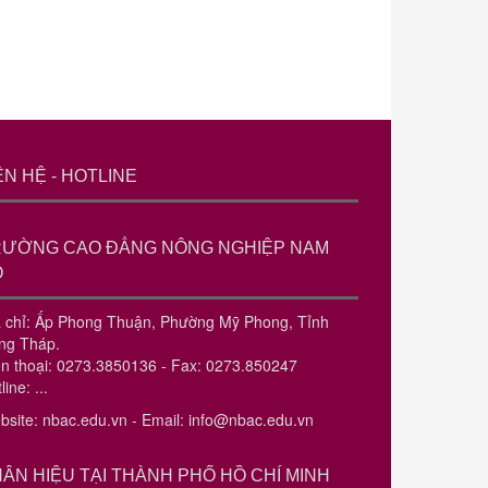
ÊN HỆ - HOTLINE
RƯỜNG CAO ĐẲNG NÔNG NGHIỆP NAM
Ộ
a chỉ: Ấp Phong Thuận, Phường Mỹ Phong, Tỉnh
ng Tháp.
ện thoại: 0273.3850136 - Fax: 0273.850247
line: ...
bsite: nbac.edu.vn - Email: info@nbac.edu.vn
ÂN HIỆU TẠI THÀNH PHỐ HỒ CHÍ MINH