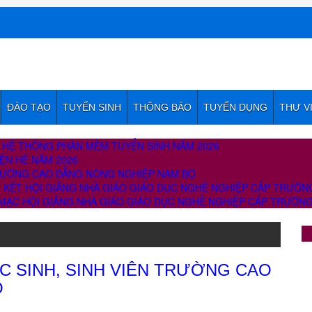
ĐÀO TẠO
TUYỂN SINH
THÔNG BÁO
TUYỂN DỤNG
THƯ V
N HỆ THỐNG PHẦN MỀM TUYỂN SINH NĂM 2026
ỆN HÈ NĂM 2026
TRƯỜNG CAO ĐẲNG NÔNG NGHIỆP NAM BỘ
ẾT HỘI GIẢNG NHÀ GIÁO GIÁO DỤC NGHỀ NGHIỆP CẤP TRƯỜNG
ẠC HỘI GIẢNG NHÀ GIÁO GIÁO DỤC NGHỀ NGHIỆP CẤP TRƯỜNG 
C SINH, SINH VIÊN TRƯỜNG CAO
Ộ