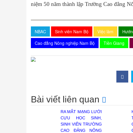
niệm 50 năm thành lập Trường Cao đẳng N
NBAC
Sinh viên Nam Bộ
Việc làm
Hướn
Cao đẳng Nông nghiệp Nam Bộ
Tiền Giang
Bài viết liên quan
RA MẮT MẠNG LƯỚI
CỰU HỌC SINH,
SINH VIÊN TRƯỜNG
CAO ĐẲNG NÔNG