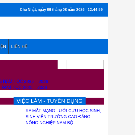
Chủ Nhật, ngày 09 tháng 08 năm 2026 - 12:45:00
IỆN
LIÊN HỆ
 NĂM HỌC 2025 – 2026
NĂM HỌC 2025 – 2026
VIỆC LÀM - TUYỂN DỤNG
RA MẮT MẠNG LƯỚI CỰU HỌC SINH,
SINH VIÊN TRƯỜNG CAO ĐẲNG
NÔNG NGHIỆP NAM BỘ