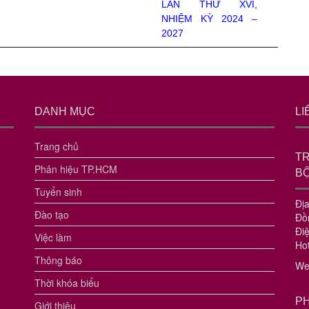
LẦN THỨ XVI,
NHIỆM KỲ 2024 –
2027
DANH MỤC
LI
Trang chủ
T
Phân hiệu TP.HCM
B
Tuyển sinh
Đị
Đào tạo
Đồ
Đi
Việc làm
Hot
Thông báo
We
Thời khóa biểu
PH
Giới thiệu