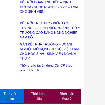
KẾT NỐI DOANH NGHIỆP – ĐỊNH
HƯỚNG NGHỀ NGHIỆP VÀ VIỆC LÀM
CHO SINH VIÊN
KẾT NỐI TRI THỨC - KIẾN TẠO
TƯƠNG LAI: SINH VIÊN NGÀNH THÚ Y
TRƯỜNG CAO ĐẲNG NÔNG NGHIỆP
NAM BỘ
GẮN KẾT NHÀ TRƯỜNG – DOANH
NGHIỆP MỞ RỘNG CƠ HỘI VIỆC LÀM
CHO HỌC SINH, SINH VIÊN NGÀNH
THÚ Y
Thông báo tuyển dụng Cty CP thực
phẩm Cát Hải
Thư viện
Thời khóa
Bình luận
phim
biểu
Góp ý