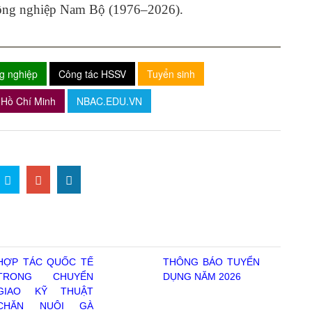
ông nghiệp Nam Bộ (1976–2026).
g nghiệp
Công tác HSSV
Tuyển sinh
Hồ Chí Minh
NBAC.EDU.VN
HỢP TÁC QUỐC TẾ
THÔNG BÁO TUYỂN
TRONG CHUYỂN
DỤNG NĂM 2026
GIAO KỸ THUẬT
CHĂN NUÔI GÀ