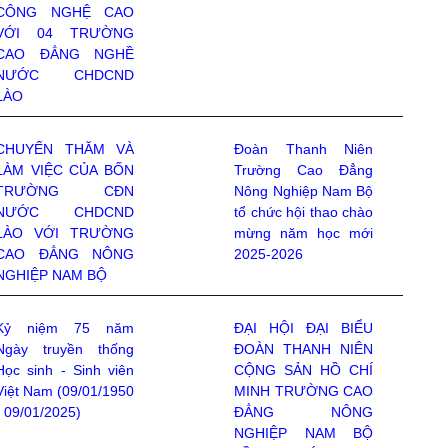
CÔNG NGHỆ CAO
VỚI 04 TRƯỜNG
CAO ĐẲNG NGHỀ
NƯỚC CHDCND
LÀO
CHUYẾN THĂM VÀ
Đoàn Thanh Niên
LÀM VIỆC CỦA BỐN
Trường Cao Đẳng
TRƯỜNG CĐN
Nông Nghiệp Nam Bộ
NƯỚC CHDCND
tổ chức hội thao chào
LÀO VỚI TRƯỜNG
mừng năm học mới
CAO ĐẲNG NÔNG
2025-2026
NGHIỆP NAM BỘ
Kỷ niệm 75 năm
ĐẠI HỘI ĐẠI BIỂU
Ngày truyền thống
ĐOÀN THANH NIÊN
Học sinh - Sinh viên
CỘNG SẢN HỒ CHÍ
Việt Nam (09/01/1950
MINH TRƯỜNG CAO
- 09/01/2025)
ĐẲNG NÔNG
NGHIỆP NAM BỘ