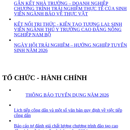
GẮN KẾT NHÀ TRƯỜNG – DOANH NGHIỆP
CHƯƠNG TRÌNH TRẢI NGHIỆM THỰC TẾ CỦA SINH
VIÊN NGÀNH BẢO VỆ THỰC VẬT
KẾT NỐI TRI THỨC - KIẾN TẠO TƯƠNG LAI: SINH
VIÊN NGÀNH THÚ Y TRƯỜNG CAO ĐẲNG NÔNG
NGHIỆP NAM BỘ
NGÀY HỘI TRẢI NGHIỆM – HƯỚNG NGHIỆP TUYỂN
SINH NĂM 2026
TỔ CHỨC - HÀNH CHÍNH
THÔNG BÁO TUYỂN DỤNG NĂM 2026
Lịch tiếp công dân và một số văn bản quy định về việc tiếp
công dân
Báo cáo tự đánh giá chất lượng chương trình đào tạo cao