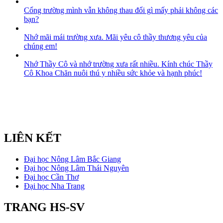
Cổng trường mình vẫn không thau đổi gì mấy phải không các
bạn?
Nhớ mãi mái trường xưa. Mãi yêu cô thầy thương yêu của
chúng em!
Nhớ Thầy Cô và nhớ trường xưa rất nhiều. Kính chúc Thầy
Cô Khoa Chăn nuôi thú y nhiều sức khỏe và hạnh phúc!
LIÊN KẾT
Đại học Nông Lâm Bắc Giang
Đại học Nông Lâm Thái Nguyên
Đại học Cần Thơ
Đại học Nha Trang
TRANG HS-SV