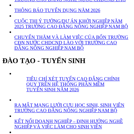
THÔNG BÁO TUYỂN DỤNG NĂM 2026
CUỘC THI Ý TƯỞNG/DỰ ÁN KHỞI NGHIỆP NĂM
2025 TRƯỜNG CAO ĐẲNG NÔNG NGHIỆP NAM BỘ
CHUYẾN THĂM VÀ LÀM VIỆC CỦA BỐN TRƯỜNG
CĐN NƯỚC CHDCND LÀO VỚI TRƯỜNG CAO
ĐẲNG NÔNG NGHIỆP NAM BỘ
ĐÀO TẠO - TUYỂN SINH
TIÊU CHÍ XÉT TUYỂN CAO ĐẲNG CHÍNH
QUY TRÊN HỆ THỐNG PHẦN MỀM
TUYỂN SINH NĂM 2026
RA MẮT MẠNG LƯỚI CỰU HỌC SINH, SINH VIÊN
TRƯỜNG CAO ĐẲNG NÔNG NGHIỆP NAM BỘ
KẾT NỐI DOANH NGHIỆP – ĐỊNH HƯỚNG NGHỀ
NGHIỆP VÀ VIỆC LÀM CHO SINH VIÊN