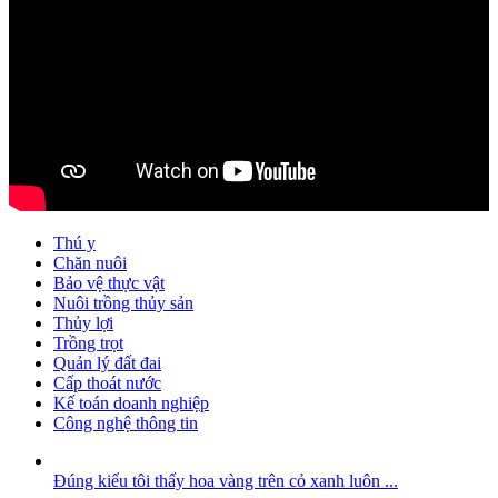
Thú y
Chăn nuôi
Bảo vệ thực vật
Nuôi trồng thủy sản
Thủy lợi
Trồng trọt
Quản lý đất đai
Cấp thoát nước
Kế toán doanh nghiệp
Công nghệ thông tin
Đúng kiểu tôi thấy hoa vàng trên cỏ xanh luôn ...