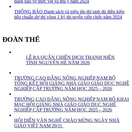
đẳng bảo vệ thực vật và thú y năm 2024
THÔNG BÁO Danh sách và triệu tập thí sinh đủ điều kiện
tiêu chuẩn dự thi vòng 1 kỳ thi tuyển viên chức năm 2024
ĐOÀN THỂ
LỄ RA QUÂN CHIẾN DỊCH THANH NIÊN
TÌNH NGUYỆN HÈ NĂM 2026
TRƯỜNG CAO ĐẲNG NÔNG NGHIỆP NAM BỘ
TỔNG KẾT HỘI GIẢNG NHÀ GIÁO GIÁO DỤC NGHỀ
NGHIỆP CẤP TRƯỜNG NĂM HỌC 2025 – 2026
TRƯỜNG CAO ĐẲNG NÔNG NGHIỆP NAM BỘ KHAI
MẠC HỘI GIẢNG NHÀ GIÁO GIÁO DỤC NGHỀ
NGHIỆP CẤP TRƯỜNG NĂM HỌC 2025 – 2026
HỘI DIỄN VĂN NGHỆ CHÀO MỪNG NGÀY NHÀ
GIÁO VIỆT NAM 20/11