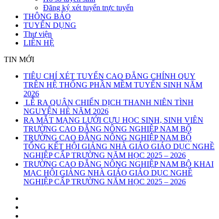
Đăng ký xét tuyển trực tuyến
THÔNG BÁO
TUYỂN DỤNG
Thư viện
LIÊN HỆ
TIN MỚI
TIÊU CHÍ XÉT TUYỂN CAO ĐẲNG CHÍNH QUY
TRÊN HỆ THỐNG PHẦN MỀM TUYỂN SINH NĂM
2026
LỄ RA QUÂN CHIẾN DỊCH THANH NIÊN TÌNH
NGUYỆN HÈ NĂM 2026
RA MẮT MẠNG LƯỚI CỰU HỌC SINH, SINH VIÊN
TRƯỜNG CAO ĐẲNG NÔNG NGHIỆP NAM BỘ
TRƯỜNG CAO ĐẲNG NÔNG NGHIỆP NAM BỘ
TỔNG KẾT HỘI GIẢNG NHÀ GIÁO GIÁO DỤC NGHỀ
NGHIỆP CẤP TRƯỜNG NĂM HỌC 2025 – 2026
TRƯỜNG CAO ĐẲNG NÔNG NGHIỆP NAM BỘ KHAI
MẠC HỘI GIẢNG NHÀ GIÁO GIÁO DỤC NGHỀ
NGHIỆP CẤP TRƯỜNG NĂM HỌC 2025 – 2026