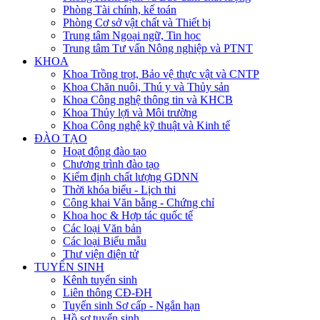
Phòng Tài chính, kế toán
Phòng Cơ sở vật chất và Thiết bị
Trung tâm Ngoại ngữ, Tin học
Trung tâm Tư vấn Nông nghiệp và PTNT
KHOA
Khoa Trồng trọt, Bảo vệ thực vật và CNTP
Khoa Chăn nuôi, Thú y và Thủy sản
Khoa Công nghệ thông tin và KHCB
Khoa Thủy lợi và Môi trường
Khoa Công nghệ kỹ thuật và Kinh tế
ĐÀO TẠO
Hoạt động đào tạo
Chương trình đào tạo
Kiểm định chất lượng GDNN
Thời khóa biểu - Lịch thi
Công khai Văn bằng - Chứng chỉ
Khoa học & Hợp tác quốc tế
Các loại Văn bản
Các loại Biểu mẫu
Thư viện điện tử
TUYỂN SINH
Kênh tuyển sinh
Liên thông CĐ-ĐH
Tuyển sinh Sơ cấp - Ngắn hạn
Hồ sơ tuyển sinh