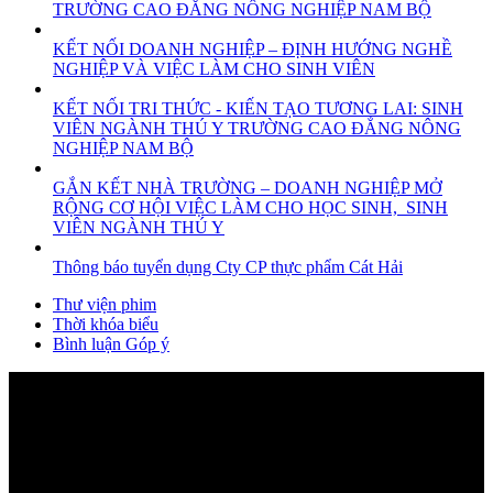
TRƯỜNG CAO ĐẲNG NÔNG NGHIỆP NAM BỘ
KẾT NỐI DOANH NGHIỆP – ĐỊNH HƯỚNG NGHỀ
NGHIỆP VÀ VIỆC LÀM CHO SINH VIÊN
KẾT NỐI TRI THỨC - KIẾN TẠO TƯƠNG LAI: SINH
VIÊN NGÀNH THÚ Y TRƯỜNG CAO ĐẲNG NÔNG
NGHIỆP NAM BỘ
GẮN KẾT NHÀ TRƯỜNG – DOANH NGHIỆP MỞ
RỘNG CƠ HỘI VIỆC LÀM CHO HỌC SINH, SINH
VIÊN NGÀNH THÚ Y
Thông báo tuyển dụng Cty CP thực phẩm Cát Hải
Thư viện phim
Thời khóa biểu
Bình luận Góp ý