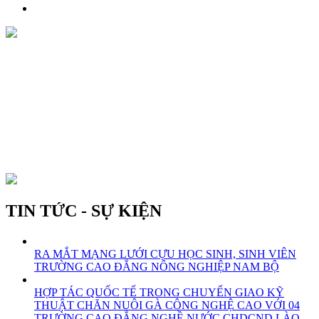
TIN TỨC - SỰ KIỆN
RA MẮT MẠNG LƯỚI CỰU HỌC SINH, SINH VIÊN
TRƯỜNG CAO ĐẲNG NÔNG NGHIỆP NAM BỘ
HỢP TÁC QUỐC TẾ TRONG CHUYỂN GIAO KỸ
THUẬT CHĂN NUÔI GÀ CÔNG NGHỆ CAO VỚI 04
TRƯỜNG CAO ĐẲNG NGHỀ NƯỚC CHDCND LÀO