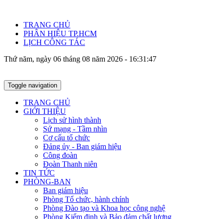
TRANG CHỦ
PHÂN HIỆU TP.HCM
LỊCH CÔNG TÁC
Thứ năm, ngày 06 tháng 08 năm 2026 - 16:31:48
Toggle navigation
TRANG CHỦ
GIỚI THIỆU
Lịch sử hình thành
Sứ mạng - Tầm nhìn
Cơ cấu tổ chức
Đảng ủy - Ban giám hiệu
Công đoàn
Đoàn Thanh niên
TIN TỨC
PHÒNG-BAN
Ban giám hiệu
Phòng Tổ chức, hành chính
Phòng Đào tạo và Khoa học công nghệ
Phòng Kiểm định và Bảo đảm chất lượng