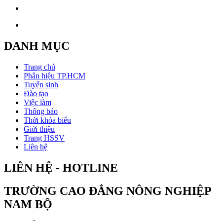
DANH MỤC
Trang chủ
Phân hiệu TP.HCM
Tuyển sinh
Đào tạo
Việc làm
Thông báo
Thời khóa biểu
Giới thiệu
Trang HSSV
Liên hệ
LIÊN HỆ - HOTLINE
TRƯỜNG CAO ĐẲNG NÔNG NGHIỆP
NAM BỘ