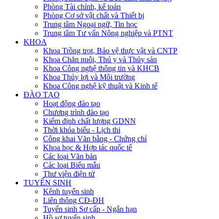
Phòng Tài chính, kế toán
Phòng Cơ sở vật chất và Thiết bị
Trung tâm Ngoại ngữ, Tin học
Trung tâm Tư vấn Nông nghiệp và PTNT
KHOA
Khoa Trồng trọt, Bảo vệ thực vật và CNTP
Khoa Chăn nuôi, Thú y và Thủy sản
Khoa Công nghệ thông tin và KHCB
Khoa Thủy lợi và Môi trường
Khoa Công nghệ kỹ thuật và Kinh tế
ĐÀO TẠO
Hoạt động đào tạo
Chương trình đào tạo
Kiểm định chất lượng GDNN
Thời khóa biểu - Lịch thi
Công khai Văn bằng - Chứng chỉ
Khoa học & Hợp tác quốc tế
Các loại Văn bản
Các loại Biểu mẫu
Thư viện điện tử
TUYỂN SINH
Kênh tuyển sinh
Liên thông CĐ-ĐH
Tuyển sinh Sơ cấp - Ngắn hạn
Hồ sơ tuyển sinh