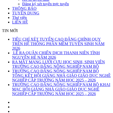
Đăng ký xét tuyển trực tuyến
THÔNG BÁO
TUYỂN DỤNG
Thư viện
LIÊN HỆ
TIN MỚI
TIÊU CHÍ XÉT TUYỂN CAO ĐẲNG CHÍNH QUY
TRÊN HỆ THỐNG PHẦN MỀM TUYỂN SINH NĂM
2026
LỄ RA QUÂN CHIẾN DỊCH THANH NIÊN TÌNH
NGUYỆN HÈ NĂM 2026
RA MẮT MẠNG LƯỚI CỰU HỌC SINH, SINH VIÊN
TRƯỜNG CAO ĐẲNG NÔNG NGHIỆP NAM BỘ
TRƯỜNG CAO ĐẲNG NÔNG NGHIỆP NAM BỘ
TỔNG KẾT HỘI GIẢNG NHÀ GIÁO GIÁO DỤC NGHỀ
NGHIỆP CẤP TRƯỜNG NĂM HỌC 2025 – 2026
TRƯỜNG CAO ĐẲNG NÔNG NGHIỆP NAM BỘ KHAI
MẠC HỘI GIẢNG NHÀ GIÁO GIÁO DỤC NGHỀ
NGHIỆP CẤP TRƯỜNG NĂM HỌC 2025 – 2026