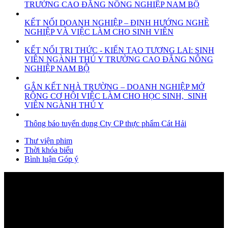
TRƯỜNG CAO ĐẲNG NÔNG NGHIỆP NAM BỘ
KẾT NỐI DOANH NGHIỆP – ĐỊNH HƯỚNG NGHỀ
NGHIỆP VÀ VIỆC LÀM CHO SINH VIÊN
KẾT NỐI TRI THỨC - KIẾN TẠO TƯƠNG LAI: SINH
VIÊN NGÀNH THÚ Y TRƯỜNG CAO ĐẲNG NÔNG
NGHIỆP NAM BỘ
GẮN KẾT NHÀ TRƯỜNG – DOANH NGHIỆP MỞ
RỘNG CƠ HỘI VIỆC LÀM CHO HỌC SINH, SINH
VIÊN NGÀNH THÚ Y
Thông báo tuyển dụng Cty CP thực phẩm Cát Hải
Thư viện phim
Thời khóa biểu
Bình luận Góp ý