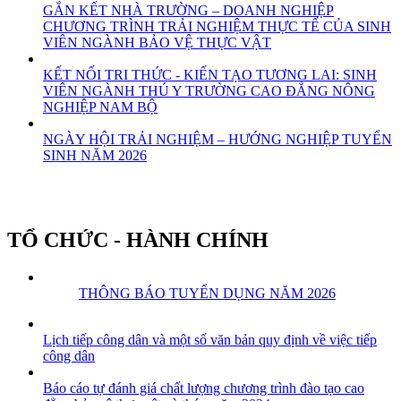
GẮN KẾT NHÀ TRƯỜNG – DOANH NGHIỆP
CHƯƠNG TRÌNH TRẢI NGHIỆM THỰC TẾ CỦA SINH
VIÊN NGÀNH BẢO VỆ THỰC VẬT
KẾT NỐI TRI THỨC - KIẾN TẠO TƯƠNG LAI: SINH
VIÊN NGÀNH THÚ Y TRƯỜNG CAO ĐẲNG NÔNG
NGHIỆP NAM BỘ
NGÀY HỘI TRẢI NGHIỆM – HƯỚNG NGHIỆP TUYỂN
SINH NĂM 2026
TỔ CHỨC - HÀNH CHÍNH
THÔNG BÁO TUYỂN DỤNG NĂM 2026
Lịch tiếp công dân và một số văn bản quy định về việc tiếp
công dân
Báo cáo tự đánh giá chất lượng chương trình đào tạo cao