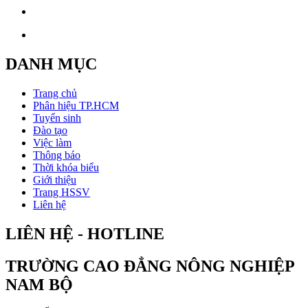
DANH MỤC
Trang chủ
Phân hiệu TP.HCM
Tuyển sinh
Đào tạo
Việc làm
Thông báo
Thời khóa biểu
Giới thiệu
Trang HSSV
Liên hệ
LIÊN HỆ - HOTLINE
TRƯỜNG CAO ĐẲNG NÔNG NGHIỆP
NAM BỘ