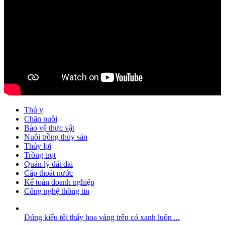
Thú y
Chăn nuôi
Bảo vệ thực vật
Nuôi trồng thủy sản
Thủy lợi
Trồng trọt
Quản lý đất đai
Cấp thoát nước
Kế toán doanh nghiệp
Công nghệ thông tin
Đúng kiểu tôi thấy hoa vàng trên cỏ xanh luôn ...