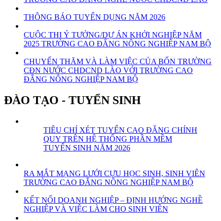
THÔNG BÁO TUYỂN DỤNG NĂM 2026
CUỘC THI Ý TƯỞNG/DỰ ÁN KHỞI NGHIỆP NĂM
2025 TRƯỜNG CAO ĐẲNG NÔNG NGHIỆP NAM BỘ
CHUYẾN THĂM VÀ LÀM VIỆC CỦA BỐN TRƯỜNG
CĐN NƯỚC CHDCND LÀO VỚI TRƯỜNG CAO
ĐẲNG NÔNG NGHIỆP NAM BỘ
ĐÀO TẠO - TUYỂN SINH
TIÊU CHÍ XÉT TUYỂN CAO ĐẲNG CHÍNH
QUY TRÊN HỆ THỐNG PHẦN MỀM
TUYỂN SINH NĂM 2026
RA MẮT MẠNG LƯỚI CỰU HỌC SINH, SINH VIÊN
TRƯỜNG CAO ĐẲNG NÔNG NGHIỆP NAM BỘ
KẾT NỐI DOANH NGHIỆP – ĐỊNH HƯỚNG NGHỀ
NGHIỆP VÀ VIỆC LÀM CHO SINH VIÊN