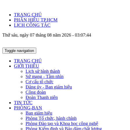
TRANG CHỦ
PHÂN HIỆU TP.HCM
LỊCH CÔNG TÁC
Thứ sáu, ngày 07 tháng 08 năm 2026 - 03:07:44
Toggle navigation
TRANG CHỦ
GIỚI THIỆU
Lịch sử hình thành
Sứ mạng - Tầm nhìn
Cơ cấu tổ chức
Đảng ủy - Ban giám hiệu
Công đoàn
Đoàn Thanh niên
TIN TỨC
PHÒNG-BAN
Ban giám hiệu
Phòng Tổ chức, hành chính
Phòng Đào tạo và Khoa học công nghệ
Phòng Kiểm định và Bảo đảm chất lượng