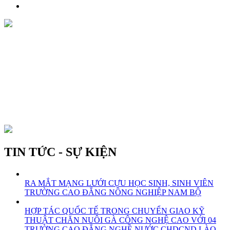
TIN TỨC - SỰ KIỆN
RA MẮT MẠNG LƯỚI CỰU HỌC SINH, SINH VIÊN
TRƯỜNG CAO ĐẲNG NÔNG NGHIỆP NAM BỘ
HỢP TÁC QUỐC TẾ TRONG CHUYỂN GIAO KỸ
THUẬT CHĂN NUÔI GÀ CÔNG NGHỆ CAO VỚI 04
TRƯỜNG CAO ĐẲNG NGHỀ NƯỚC CHDCND LÀO