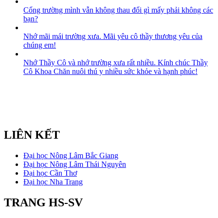
Cổng trường mình vẫn không thau đổi gì mấy phải không các
bạn?
Nhớ mãi mái trường xưa. Mãi yêu cô thầy thương yêu của
chúng em!
Nhớ Thầy Cô và nhớ trường xưa rất nhiều. Kính chúc Thầy
Cô Khoa Chăn nuôi thú y nhiều sức khỏe và hạnh phúc!
LIÊN KẾT
Đại học Nông Lâm Bắc Giang
Đại học Nông Lâm Thái Nguyên
Đại học Cần Thơ
Đại học Nha Trang
TRANG HS-SV