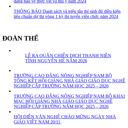
đẳng bảo vệ thực vật và thú y năm 2024
THÔNG BÁO Danh sách và triệu tập thí sinh đủ điều kiện
tiêu chuẩn dự thi vòng 1 kỳ thi tuyển viên chức năm 2024
ĐOÀN THỂ
LỄ RA QUÂN CHIẾN DỊCH THANH NIÊN
TÌNH NGUYỆN HÈ NĂM 2026
TRƯỜNG CAO ĐẲNG NÔNG NGHIỆP NAM BỘ
TỔNG KẾT HỘI GIẢNG NHÀ GIÁO GIÁO DỤC NGHỀ
NGHIỆP CẤP TRƯỜNG NĂM HỌC 2025 – 2026
TRƯỜNG CAO ĐẲNG NÔNG NGHIỆP NAM BỘ KHAI
MẠC HỘI GIẢNG NHÀ GIÁO GIÁO DỤC NGHỀ
NGHIỆP CẤP TRƯỜNG NĂM HỌC 2025 – 2026
HỘI DIỄN VĂN NGHỆ CHÀO MỪNG NGÀY NHÀ
GIÁO VIỆT NAM 20/11