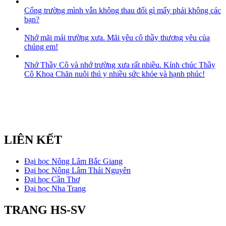
Cổng trường mình vẫn không thau đổi gì mấy phải không các
bạn?
Nhớ mãi mái trường xưa. Mãi yêu cô thầy thương yêu của
chúng em!
Nhớ Thầy Cô và nhớ trường xưa rất nhiều. Kính chúc Thầy
Cô Khoa Chăn nuôi thú y nhiều sức khỏe và hạnh phúc!
LIÊN KẾT
Đại học Nông Lâm Bắc Giang
Đại học Nông Lâm Thái Nguyên
Đại học Cần Thơ
Đại học Nha Trang
TRANG HS-SV