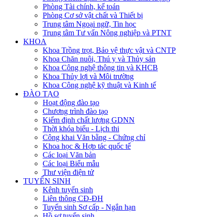
Phòng Tài chính, kế toán
Phòng Cơ sở vật chất và Thiết bị
Trung tâm Ngoại ngữ, Tin học
Trung tâm Tư vấn Nông nghiệp và PTNT
KHOA
Khoa Trồng trọt, Bảo vệ thực vật và CNTP
Khoa Chăn nuôi, Thú y và Thủy sản
Khoa Công nghệ thông tin và KHCB
Khoa Thủy lợi và Môi trường
Khoa Công nghệ kỹ thuật và Kinh tế
ĐÀO TẠO
Hoạt động đào tạo
Chương trình đào tạo
Kiểm định chất lượng GDNN
Thời khóa biểu - Lịch thi
Công khai Văn bằng - Chứng chỉ
Khoa học & Hợp tác quốc tế
Các loại Văn bản
Các loại Biểu mẫu
Thư viện điện tử
TUYỂN SINH
Kênh tuyển sinh
Liên thông CĐ-ĐH
Tuyển sinh Sơ cấp - Ngắn hạn
Hồ sơ tuyển sinh