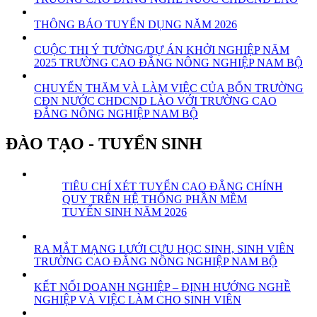
THÔNG BÁO TUYỂN DỤNG NĂM 2026
CUỘC THI Ý TƯỞNG/DỰ ÁN KHỞI NGHIỆP NĂM
2025 TRƯỜNG CAO ĐẲNG NÔNG NGHIỆP NAM BỘ
CHUYẾN THĂM VÀ LÀM VIỆC CỦA BỐN TRƯỜNG
CĐN NƯỚC CHDCND LÀO VỚI TRƯỜNG CAO
ĐẲNG NÔNG NGHIỆP NAM BỘ
ĐÀO TẠO - TUYỂN SINH
TIÊU CHÍ XÉT TUYỂN CAO ĐẲNG CHÍNH
QUY TRÊN HỆ THỐNG PHẦN MỀM
TUYỂN SINH NĂM 2026
RA MẮT MẠNG LƯỚI CỰU HỌC SINH, SINH VIÊN
TRƯỜNG CAO ĐẲNG NÔNG NGHIỆP NAM BỘ
KẾT NỐI DOANH NGHIỆP – ĐỊNH HƯỚNG NGHỀ
NGHIỆP VÀ VIỆC LÀM CHO SINH VIÊN