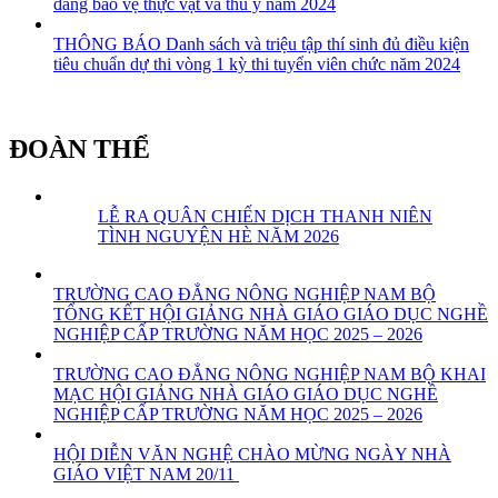
đẳng bảo vệ thực vật và thú y năm 2024
THÔNG BÁO Danh sách và triệu tập thí sinh đủ điều kiện
tiêu chuẩn dự thi vòng 1 kỳ thi tuyển viên chức năm 2024
ĐOÀN THỂ
LỄ RA QUÂN CHIẾN DỊCH THANH NIÊN
TÌNH NGUYỆN HÈ NĂM 2026
TRƯỜNG CAO ĐẲNG NÔNG NGHIỆP NAM BỘ
TỔNG KẾT HỘI GIẢNG NHÀ GIÁO GIÁO DỤC NGHỀ
NGHIỆP CẤP TRƯỜNG NĂM HỌC 2025 – 2026
TRƯỜNG CAO ĐẲNG NÔNG NGHIỆP NAM BỘ KHAI
MẠC HỘI GIẢNG NHÀ GIÁO GIÁO DỤC NGHỀ
NGHIỆP CẤP TRƯỜNG NĂM HỌC 2025 – 2026
HỘI DIỄN VĂN NGHỆ CHÀO MỪNG NGÀY NHÀ
GIÁO VIỆT NAM 20/11