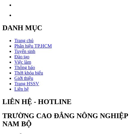
DANH MỤC
Trang chủ
Phân hiệu TP.HCM
Tuyển sinh
Đào tạo
Việc làm
Thông báo
Thời khóa biểu
Giới thiệu
Trang HSSV
Liên hệ
LIÊN HỆ - HOTLINE
TRƯỜNG CAO ĐẲNG NÔNG NGHIỆP
NAM BỘ