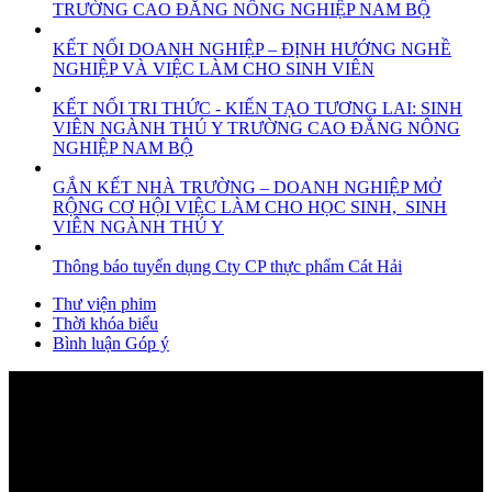
TRƯỜNG CAO ĐẲNG NÔNG NGHIỆP NAM BỘ
KẾT NỐI DOANH NGHIỆP – ĐỊNH HƯỚNG NGHỀ
NGHIỆP VÀ VIỆC LÀM CHO SINH VIÊN
KẾT NỐI TRI THỨC - KIẾN TẠO TƯƠNG LAI: SINH
VIÊN NGÀNH THÚ Y TRƯỜNG CAO ĐẲNG NÔNG
NGHIỆP NAM BỘ
GẮN KẾT NHÀ TRƯỜNG – DOANH NGHIỆP MỞ
RỘNG CƠ HỘI VIỆC LÀM CHO HỌC SINH, SINH
VIÊN NGÀNH THÚ Y
Thông báo tuyển dụng Cty CP thực phẩm Cát Hải
Thư viện phim
Thời khóa biểu
Bình luận Góp ý