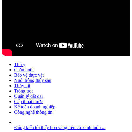
Thú y
Chăn nuôi
Bảo vệ thực vật
Nuôi trồng thủy sản
Thủy lợi
Trồng trọt
Quản lý đất đai
Cấp thoát nước
Kế toán doanh nghiệp
Công nghệ thông tin
Đúng kiểu tôi thấy hoa vàng trên cỏ xanh luôn ...