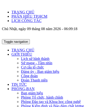
TRANG CHỦ
PHÂN HIỆU TP.HCM
LỊCH CÔNG TÁC
Chủ Nhật, ngày 09 tháng 08 năm 2026 - 06:09:19
Toggle navigation
TRANG CHỦ
GIỚI THIỆU
Lịch sử hình thành
Sứ mạng - Tầm nhìn
Cơ cấu tổ chức
Đảng ủy - Ban giám hiệu
Công đoàn
Đoàn Thanh niên
TIN TỨC
PHÒNG-BAN
Ban giám hiệu
Phòng Tổ chức, hành chính
Phòng Đào tạo và Khoa học công nghệ
Phòng Kiểm định và Bảo đảm chất lượng