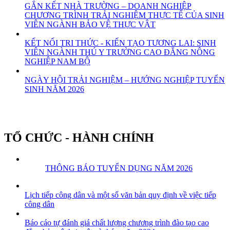
GẮN KẾT NHÀ TRƯỜNG – DOANH NGHIỆP
CHƯƠNG TRÌNH TRẢI NGHIỆM THỰC TẾ CỦA SINH
VIÊN NGÀNH BẢO VỆ THỰC VẬT
KẾT NỐI TRI THỨC - KIẾN TẠO TƯƠNG LAI: SINH
VIÊN NGÀNH THÚ Y TRƯỜNG CAO ĐẲNG NÔNG
NGHIỆP NAM BỘ
NGÀY HỘI TRẢI NGHIỆM – HƯỚNG NGHIỆP TUYỂN
SINH NĂM 2026
TỔ CHỨC - HÀNH CHÍNH
THÔNG BÁO TUYỂN DỤNG NĂM 2026
Lịch tiếp công dân và một số văn bản quy định về việc tiếp
công dân
Báo cáo tự đánh giá chất lượng chương trình đào tạo cao