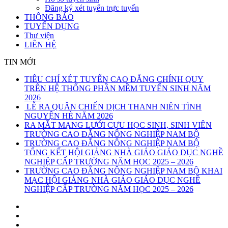
Đăng ký xét tuyển trực tuyến
THÔNG BÁO
TUYỂN DỤNG
Thư viện
LIÊN HỆ
TIN MỚI
TIÊU CHÍ XÉT TUYỂN CAO ĐẲNG CHÍNH QUY
TRÊN HỆ THỐNG PHẦN MỀM TUYỂN SINH NĂM
2026
LỄ RA QUÂN CHIẾN DỊCH THANH NIÊN TÌNH
NGUYỆN HÈ NĂM 2026
RA MẮT MẠNG LƯỚI CỰU HỌC SINH, SINH VIÊN
TRƯỜNG CAO ĐẲNG NÔNG NGHIỆP NAM BỘ
TRƯỜNG CAO ĐẲNG NÔNG NGHIỆP NAM BỘ
TỔNG KẾT HỘI GIẢNG NHÀ GIÁO GIÁO DỤC NGHỀ
NGHIỆP CẤP TRƯỜNG NĂM HỌC 2025 – 2026
TRƯỜNG CAO ĐẲNG NÔNG NGHIỆP NAM BỘ KHAI
MẠC HỘI GIẢNG NHÀ GIÁO GIÁO DỤC NGHỀ
NGHIỆP CẤP TRƯỜNG NĂM HỌC 2025 – 2026