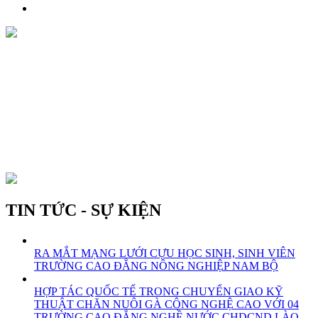
TIN TỨC - SỰ KIỆN
RA MẮT MẠNG LƯỚI CỰU HỌC SINH, SINH VIÊN
TRƯỜNG CAO ĐẲNG NÔNG NGHIỆP NAM BỘ
HỢP TÁC QUỐC TẾ TRONG CHUYỂN GIAO KỸ
THUẬT CHĂN NUÔI GÀ CÔNG NGHỆ CAO VỚI 04
TRƯỜNG CAO ĐẲNG NGHỀ NƯỚC CHDCND LÀO