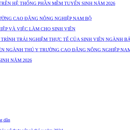
TRÊN HỆ THỐNG PHẦN MỀM TUYỂN SINH NĂM 2026
TRƯỜNG CAO ĐẲNG NÔNG NGHIỆP NAM BỘ
ỆP VÀ VIỆC LÀM CHO SINH VIÊN
TRÌNH TRẢI NGHIỆM THỰC TẾ CỦA SINH VIÊN NGÀNH B
 VIÊN NGÀNH THÚ Y TRƯỜNG CAO ĐẲNG NÔNG NGHIỆP NA
INH NĂM 2026
ng dân