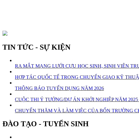
TIN TỨC - SỰ KIỆN
RA MẮT MẠNG LƯỚI CỰU HỌC SINH, SINH VIÊN 
HỢP TÁC QUỐC TẾ TRONG CHUYỂN GIAO KỸ THU
THÔNG BÁO TUYỂN DỤNG NĂM 2026
CUỘC THI Ý TƯỞNG/DỰ ÁN KHỞI NGHIỆP NĂM 20
CHUYẾN THĂM VÀ LÀM VIỆC CỦA BỐN TRƯỜNG C
ĐÀO TẠO - TUYỂN SINH