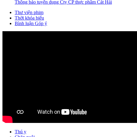
Thông báo tuyển dụng Cty CP thực phẩm Cát Hải
Thư viện phim
Thời khóa biểu
Bình luận Góp ý
Thú y