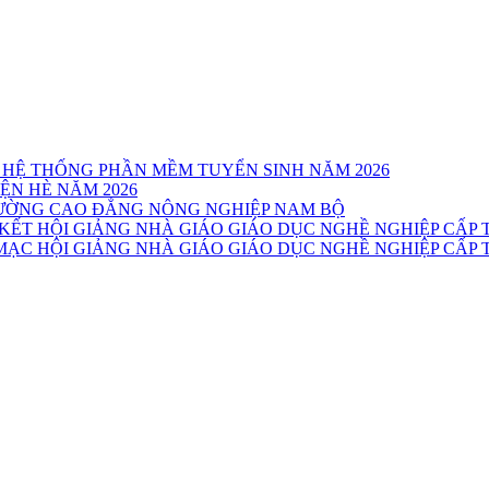
 HỆ THỐNG PHẦN MỀM TUYỂN SINH NĂM 2026
ỆN HÈ NĂM 2026
TRƯỜNG CAO ĐẲNG NÔNG NGHIỆP NAM BỘ
T HỘI GIẢNG NHÀ GIÁO GIÁO DỤC NGHỀ NGHIỆP CẤP T
C HỘI GIẢNG NHÀ GIÁO GIÁO DỤC NGHỀ NGHIỆP CẤP T