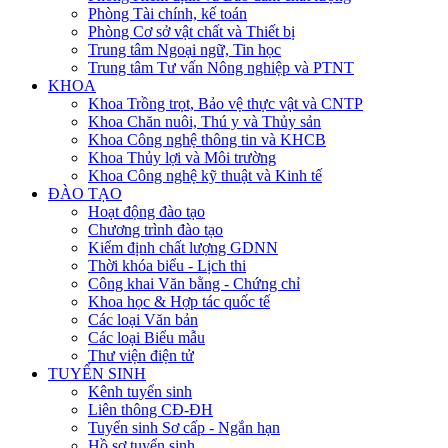
Phòng Tài chính, kế toán
Phòng Cơ sở vật chất và Thiết bị
Trung tâm Ngoại ngữ, Tin học
Trung tâm Tư vấn Nông nghiệp và PTNT
KHOA
Khoa Trồng trọt, Bảo vệ thực vật và CNTP
Khoa Chăn nuôi, Thú y và Thủy sản
Khoa Công nghệ thông tin và KHCB
Khoa Thủy lợi và Môi trường
Khoa Công nghệ kỹ thuật và Kinh tế
ĐÀO TẠO
Hoạt động đào tạo
Chương trình đào tạo
Kiểm định chất lượng GDNN
Thời khóa biểu - Lịch thi
Công khai Văn bằng - Chứng chỉ
Khoa học & Hợp tác quốc tế
Các loại Văn bản
Các loại Biểu mẫu
Thư viện điện tử
TUYỂN SINH
Kênh tuyển sinh
Liên thông CĐ-ĐH
Tuyển sinh Sơ cấp - Ngắn hạn
Hồ sơ tuyển sinh