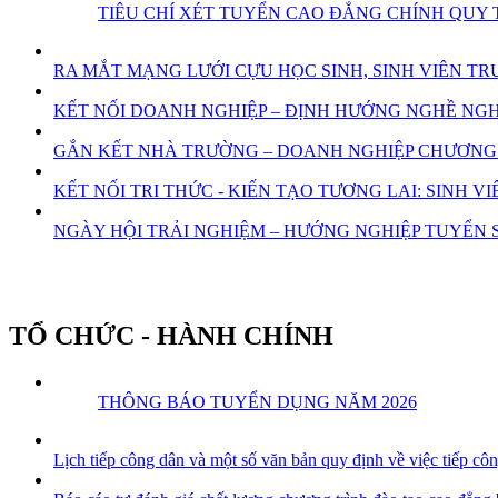
TIÊU CHÍ XÉT TUYỂN CAO ĐẲNG CHÍNH QUY 
RA MẮT MẠNG LƯỚI CỰU HỌC SINH, SINH VIÊN 
KẾT NỐI DOANH NGHIỆP – ĐỊNH HƯỚNG NGHỀ NGHI
GẮN KẾT NHÀ TRƯỜNG – DOANH NGHIỆP CHƯƠNG 
KẾT NỐI TRI THỨC - KIẾN TẠO TƯƠNG LAI: SINH
NGÀY HỘI TRẢI NGHIỆM – HƯỚNG NGHIỆP TUYỂN S
TỔ CHỨC - HÀNH CHÍNH
THÔNG BÁO TUYỂN DỤNG NĂM 2026
Lịch tiếp công dân và một số văn bản quy định về việc tiếp cô