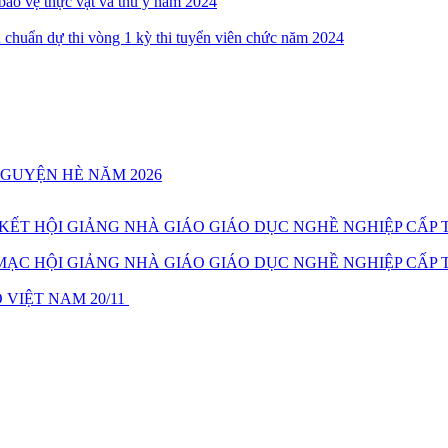
 bảo vệ thực vật và thú y năm 2024
 chuẩn dự thi vòng 1 kỳ thi tuyển viên chức năm 2024
NGUYỆN HÈ NĂM 2026
T HỘI GIẢNG NHÀ GIÁO GIÁO DỤC NGHỀ NGHIỆP CẤP T
C HỘI GIẢNG NHÀ GIÁO GIÁO DỤC NGHỀ NGHIỆP CẤP T
VIỆT NAM 20/11