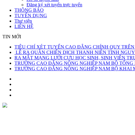
Đăng ký xét tuyển trực tuyến
THÔNG BÁO
TUYỂN DỤNG
Thư viện
LIÊN HỆ
TIN MỚI
TIÊU CHÍ XÉT TUYỂN CAO ĐẲNG CHÍNH QUY TRÊN
LỄ RA QUÂN CHIẾN DỊCH THANH NIÊN TÌNH NGUY
RA MẮT MẠNG LƯỚI CỰU HỌC SINH, SINH VIÊN 
TRƯỜNG CAO ĐẲNG NÔNG NGHIỆP NAM BỘ TỔNG KẾ
TRƯỜNG CAO ĐẲNG NÔNG NGHIỆP NAM BỘ KHAI MẠ