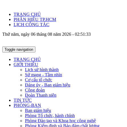
TRANG CHỦ
PHÂN HIỆU TP.HCM
LỊCH CÔNG TÁC
Thứ năm, ngày 06 tháng 08 năm 2026 - 02:51:33
Toggle navigation
TRANG CHỦ
GIỚI THIỆU
Lịch sử hình thành
Sứ mạng - Tầm nhìn
Cơ cấu tổ chức
Đảng ủy - Ban giám hiệu
Công đoàn
Đoàn Thanh niên
TIN TỨC
PHÒNG-BAN
Ban giám hiệu
Phòng Tổ chức, hành chính
Phòng Đào tạo và Khoa học công nghệ
Phòng Kiểm định và Bảo đảm chất lượng