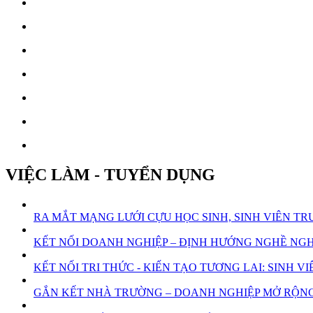
VIỆC LÀM - TUYỂN DỤNG
RA MẮT MẠNG LƯỚI CỰU HỌC SINH, SINH VIÊN 
KẾT NỐI DOANH NGHIỆP – ĐỊNH HƯỚNG NGHỀ NGHI
KẾT NỐI TRI THỨC - KIẾN TẠO TƯƠNG LAI: SINH
GẮN KẾT NHÀ TRƯỜNG – DOANH NGHIỆP MỞ RỘNG 