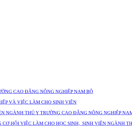
TRƯỜNG CAO ĐẲNG NÔNG NGHIỆP NAM BỘ
ỆP VÀ VIỆC LÀM CHO SINH VIÊN
 VIÊN NGÀNH THÚ Y TRƯỜNG CAO ĐẲNG NÔNG NGHIỆP NA
CƠ HỘI VIỆC LÀM CHO HỌC SINH, SINH VIÊN NGÀNH T