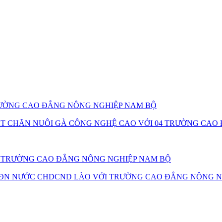
TRƯỜNG CAO ĐẲNG NÔNG NGHIỆP NAM BỘ
ẬT CHĂN NUÔI GÀ CÔNG NGHỆ CAO VỚI 04 TRƯỜNG CA
25 TRƯỜNG CAO ĐẲNG NÔNG NGHIỆP NAM BỘ
ĐN NƯỚC CHDCND LÀO VỚI TRƯỜNG CAO ĐẲNG NÔNG N