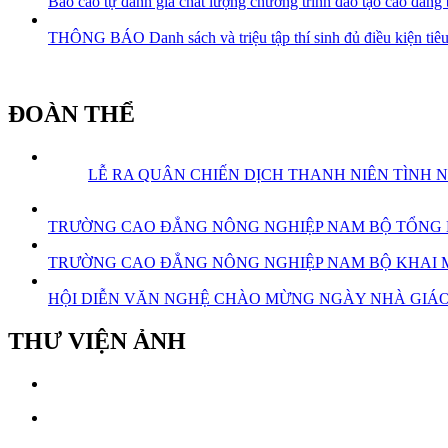
Báo cáo tự đánh giá chất lượng chương trình đào tạo cao đẳng
THÔNG BÁO Danh sách và triệu tập thí sinh đủ điều kiện tiêu
ĐOÀN THỂ
LỄ RA QUÂN CHIẾN DỊCH THANH NIÊN TÌNH 
TRƯỜNG CAO ĐẲNG NÔNG NGHIỆP NAM BỘ TỔNG KẾ
TRƯỜNG CAO ĐẲNG NÔNG NGHIỆP NAM BỘ KHAI MẠ
HỘI DIỄN VĂN NGHỆ CHÀO MỪNG NGÀY NHÀ GIÁO 
THƯ VIỆN ẢNH