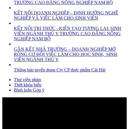
TRƯỜNG CAO ĐẲNG NÔNG NGHIỆP NAM BỘ
KẾT NỐI DOANH NGHIỆP – ĐỊNH HƯỚNG NGHỀ
NGHIỆP VÀ VIỆC LÀM CHO SINH VIÊN
KẾT NỐI TRI THỨC - KIẾN TẠO TƯƠNG LAI: SINH
VIÊN NGÀNH THÚ Y TRƯỜNG CAO ĐẲNG NÔNG
NGHIỆP NAM BỘ
GẮN KẾT NHÀ TRƯỜNG – DOANH NGHIỆP MỞ
RỘNG CƠ HỘI VIỆC LÀM CHO HỌC SINH, SINH
VIÊN NGÀNH THÚ Y
Thông báo tuyển dụng Cty CP thực phẩm Cát Hải
Thư viện phim
Thời khóa biểu
Bình luận Góp ý