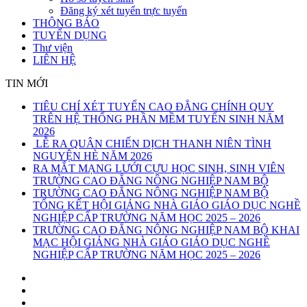
Đăng ký xét tuyển trực tuyến
THÔNG BÁO
TUYỂN DỤNG
Thư viện
LIÊN HỆ
TIN MỚI
TIÊU CHÍ XÉT TUYỂN CAO ĐẲNG CHÍNH QUY
TRÊN HỆ THỐNG PHẦN MỀM TUYỂN SINH NĂM
2026
LỄ RA QUÂN CHIẾN DỊCH THANH NIÊN TÌNH
NGUYỆN HÈ NĂM 2026
RA MẮT MẠNG LƯỚI CỰU HỌC SINH, SINH VIÊN
TRƯỜNG CAO ĐẲNG NÔNG NGHIỆP NAM BỘ
TRƯỜNG CAO ĐẲNG NÔNG NGHIỆP NAM BỘ
TỔNG KẾT HỘI GIẢNG NHÀ GIÁO GIÁO DỤC NGHỀ
NGHIỆP CẤP TRƯỜNG NĂM HỌC 2025 – 2026
TRƯỜNG CAO ĐẲNG NÔNG NGHIỆP NAM BỘ KHAI
MẠC HỘI GIẢNG NHÀ GIÁO GIÁO DỤC NGHỀ
NGHIỆP CẤP TRƯỜNG NĂM HỌC 2025 – 2026