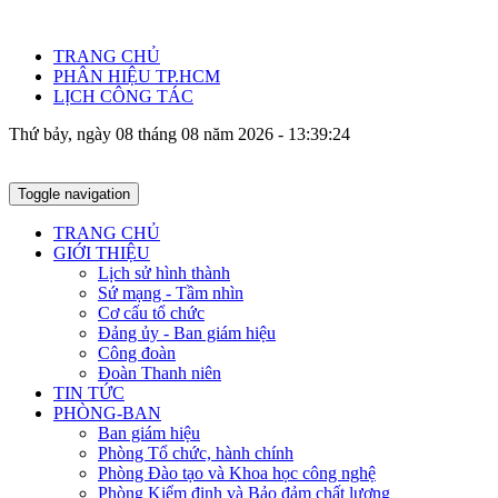
TRANG CHỦ
PHÂN HIỆU TP.HCM
LỊCH CÔNG TÁC
Thứ bảy, ngày 08 tháng 08 năm 2026 - 13:39:24
Toggle navigation
TRANG CHỦ
GIỚI THIỆU
Lịch sử hình thành
Sứ mạng - Tầm nhìn
Cơ cấu tổ chức
Đảng ủy - Ban giám hiệu
Công đoàn
Đoàn Thanh niên
TIN TỨC
PHÒNG-BAN
Ban giám hiệu
Phòng Tổ chức, hành chính
Phòng Đào tạo và Khoa học công nghệ
Phòng Kiểm định và Bảo đảm chất lượng