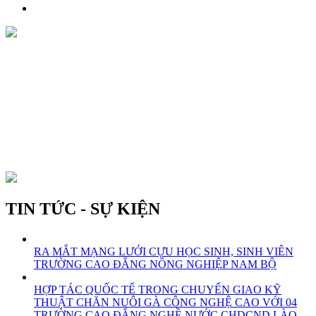
TIN TỨC - SỰ KIỆN
RA MẮT MẠNG LƯỚI CỰU HỌC SINH, SINH VIÊN
TRƯỜNG CAO ĐẲNG NÔNG NGHIỆP NAM BỘ
HỢP TÁC QUỐC TẾ TRONG CHUYỂN GIAO KỸ
THUẬT CHĂN NUÔI GÀ CÔNG NGHỆ CAO VỚI 04
TRƯỜNG CAO ĐẲNG NGHỀ NƯỚC CHDCND LÀO