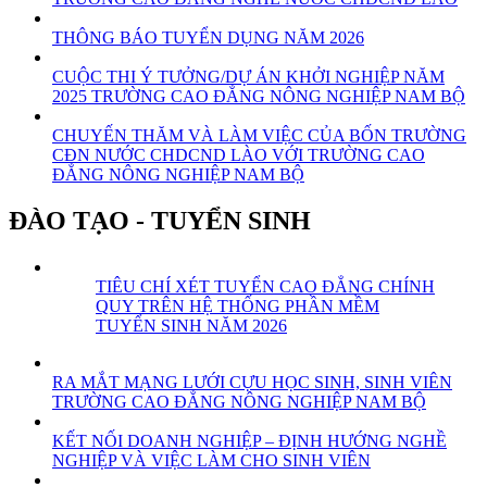
THÔNG BÁO TUYỂN DỤNG NĂM 2026
CUỘC THI Ý TƯỞNG/DỰ ÁN KHỞI NGHIỆP NĂM
2025 TRƯỜNG CAO ĐẲNG NÔNG NGHIỆP NAM BỘ
CHUYẾN THĂM VÀ LÀM VIỆC CỦA BỐN TRƯỜNG
CĐN NƯỚC CHDCND LÀO VỚI TRƯỜNG CAO
ĐẲNG NÔNG NGHIỆP NAM BỘ
ĐÀO TẠO - TUYỂN SINH
TIÊU CHÍ XÉT TUYỂN CAO ĐẲNG CHÍNH
QUY TRÊN HỆ THỐNG PHẦN MỀM
TUYỂN SINH NĂM 2026
RA MẮT MẠNG LƯỚI CỰU HỌC SINH, SINH VIÊN
TRƯỜNG CAO ĐẲNG NÔNG NGHIỆP NAM BỘ
KẾT NỐI DOANH NGHIỆP – ĐỊNH HƯỚNG NGHỀ
NGHIỆP VÀ VIỆC LÀM CHO SINH VIÊN