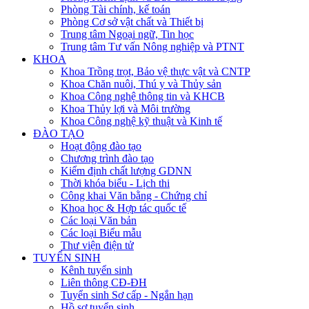
Phòng Tài chính, kế toán
Phòng Cơ sở vật chất và Thiết bị
Trung tâm Ngoại ngữ, Tin học
Trung tâm Tư vấn Nông nghiệp và PTNT
KHOA
Khoa Trồng trọt, Bảo vệ thực vật và CNTP
Khoa Chăn nuôi, Thú y và Thủy sản
Khoa Công nghệ thông tin và KHCB
Khoa Thủy lợi và Môi trường
Khoa Công nghệ kỹ thuật và Kinh tế
ĐÀO TẠO
Hoạt động đào tạo
Chương trình đào tạo
Kiểm định chất lượng GDNN
Thời khóa biểu - Lịch thi
Công khai Văn bằng - Chứng chỉ
Khoa học & Hợp tác quốc tế
Các loại Văn bản
Các loại Biểu mẫu
Thư viện điện tử
TUYỂN SINH
Kênh tuyển sinh
Liên thông CĐ-ĐH
Tuyển sinh Sơ cấp - Ngắn hạn
Hồ sơ tuyển sinh