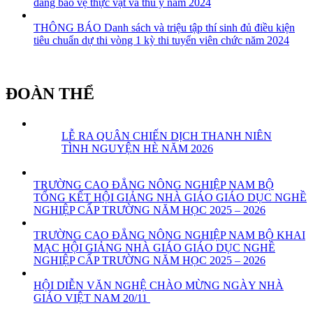
đẳng bảo vệ thực vật và thú y năm 2024
THÔNG BÁO Danh sách và triệu tập thí sinh đủ điều kiện
tiêu chuẩn dự thi vòng 1 kỳ thi tuyển viên chức năm 2024
ĐOÀN THỂ
LỄ RA QUÂN CHIẾN DỊCH THANH NIÊN
TÌNH NGUYỆN HÈ NĂM 2026
TRƯỜNG CAO ĐẲNG NÔNG NGHIỆP NAM BỘ
TỔNG KẾT HỘI GIẢNG NHÀ GIÁO GIÁO DỤC NGHỀ
NGHIỆP CẤP TRƯỜNG NĂM HỌC 2025 – 2026
TRƯỜNG CAO ĐẲNG NÔNG NGHIỆP NAM BỘ KHAI
MẠC HỘI GIẢNG NHÀ GIÁO GIÁO DỤC NGHỀ
NGHIỆP CẤP TRƯỜNG NĂM HỌC 2025 – 2026
HỘI DIỄN VĂN NGHỆ CHÀO MỪNG NGÀY NHÀ
GIÁO VIỆT NAM 20/11