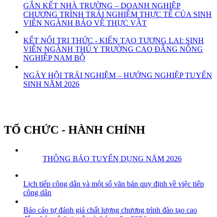
GẮN KẾT NHÀ TRƯỜNG – DOANH NGHIỆP
CHƯƠNG TRÌNH TRẢI NGHIỆM THỰC TẾ CỦA SINH
VIÊN NGÀNH BẢO VỆ THỰC VẬT
KẾT NỐI TRI THỨC - KIẾN TẠO TƯƠNG LAI: SINH
VIÊN NGÀNH THÚ Y TRƯỜNG CAO ĐẲNG NÔNG
NGHIỆP NAM BỘ
NGÀY HỘI TRẢI NGHIỆM – HƯỚNG NGHIỆP TUYỂN
SINH NĂM 2026
TỔ CHỨC - HÀNH CHÍNH
THÔNG BÁO TUYỂN DỤNG NĂM 2026
Lịch tiếp công dân và một số văn bản quy định về việc tiếp
công dân
Báo cáo tự đánh giá chất lượng chương trình đào tạo cao