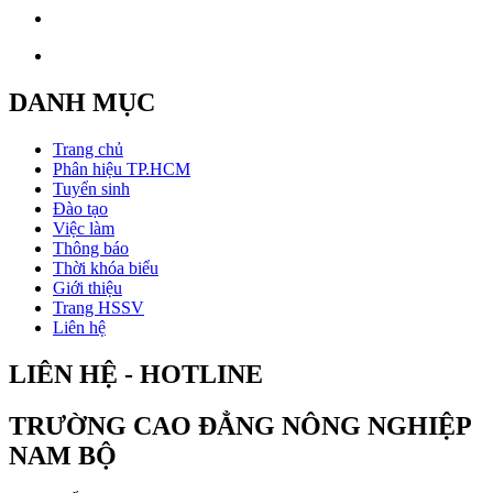
DANH MỤC
Trang chủ
Phân hiệu TP.HCM
Tuyển sinh
Đào tạo
Việc làm
Thông báo
Thời khóa biểu
Giới thiệu
Trang HSSV
Liên hệ
LIÊN HỆ - HOTLINE
TRƯỜNG CAO ĐẲNG NÔNG NGHIỆP
NAM BỘ