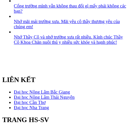
Cổng trường mình vẫn không thau đổi gì mấy phải không các
bạn?
Nhớ mãi mái trường xưa. Mãi yêu cô thầy thương yêu của
chúng em!
Nhớ Thầy Cô và nhớ trường xưa rất nhiều. Kính chúc Thầy
Cô Khoa Chăn nuôi thú y nhiều sức khỏe và hạnh phúc!
LIÊN KẾT
Đại học Nông Lâm Bắc Giang
Đại học Nông Lâm Thái Nguyên
Đại học Cần Thơ
Đại học Nha Trang
TRANG HS-SV