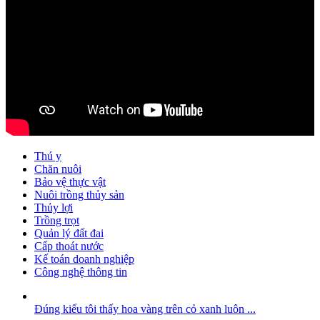
Thú y
Chăn nuôi
Bảo vệ thực vật
Nuôi trồng thủy sản
Thủy lợi
Trồng trọt
Quản lý đất đai
Cấp thoát nước
Kế toán doanh nghiệp
Công nghệ thông tin
Đúng kiểu tôi thấy hoa vàng trên cỏ xanh luôn ...