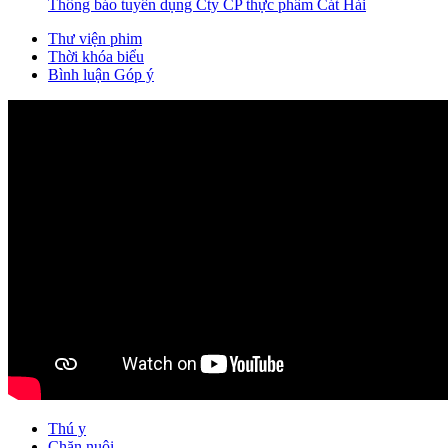
Thông báo tuyển dụng Cty CP thực phẩm Cát Hải
Thư viện phim
Thời khóa biểu
Bình luận Góp ý
Thú y
Chăn nuôi