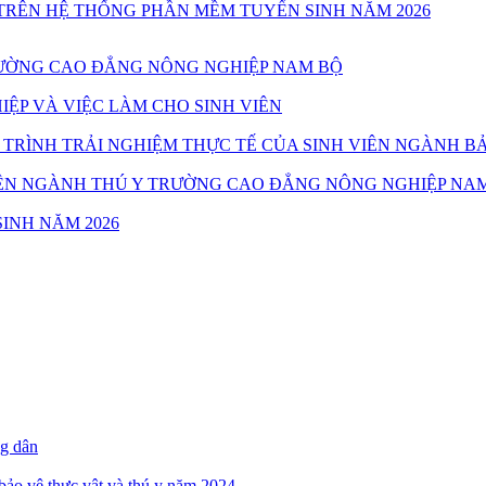
TRÊN HỆ THỐNG PHẦN MỀM TUYỂN SINH NĂM 2026
TRƯỜNG CAO ĐẲNG NÔNG NGHIỆP NAM BỘ
ỆP VÀ VIỆC LÀM CHO SINH VIÊN
TRÌNH TRẢI NGHIỆM THỰC TẾ CỦA SINH VIÊN NGÀNH B
 VIÊN NGÀNH THÚ Y TRƯỜNG CAO ĐẲNG NÔNG NGHIỆP NA
INH NĂM 2026
ng dân
 bảo vệ thực vật và thú y năm 2024