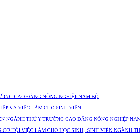
TRƯỜNG CAO ĐẲNG NÔNG NGHIỆP NAM BỘ
ỆP VÀ VIỆC LÀM CHO SINH VIÊN
 VIÊN NGÀNH THÚ Y TRƯỜNG CAO ĐẲNG NÔNG NGHIỆP NA
CƠ HỘI VIỆC LÀM CHO HỌC SINH, SINH VIÊN NGÀNH T