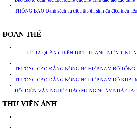
THÔNG BÁO Danh sách và triệu tập thí sinh đủ điều kiện tiêu
ĐOÀN THỂ
LỄ RA QUÂN CHIẾN DỊCH THANH NIÊN TÌNH 
TRƯỜNG CAO ĐẲNG NÔNG NGHIỆP NAM BỘ TỔNG KẾ
TRƯỜNG CAO ĐẲNG NÔNG NGHIỆP NAM BỘ KHAI MẠ
HỘI DIỄN VĂN NGHỆ CHÀO MỪNG NGÀY NHÀ GIÁO 
THƯ VIỆN ẢNH