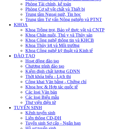
Phòng Tài chính, kế toán
Phòng Cơ sở vật chất và Thiết bị
Trung tâm Ngoại ngữ, Tin học
Trung tâm Tư vấn Nông nghiệp và PTNT
KHOA
Khoa Trồng trọt, Bảo vệ thực vật và CNTP
Khoa Chăn nuôi, Thú y và Thủy sản
Khoa Công nghệ thông tin và KHCB
Khoa Thủy lợi và Môi trường
Khoa Công nghệ kỹ thuật và Kinh tế
ĐÀO TẠO
Hoạt động đào tạo
Chương trình đào tạo
Kiểm định chất lượng GDNN
Thời khóa biểu - Lịch thi
Công khai Văn bằng - Chứng chỉ
Khoa học & Hợp tác quốc tế
Các loại Văn bản
Các loại Biểu mẫu
Thư viện điện tử
TUYỂN SINH
Kênh tuyển sinh
Liên thông CĐ-ĐH
Tuyển sinh Sơ cấp - Ngắn hạn
Hồ sơ tuyển sinh