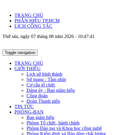
TRANG CHỦ
PHÂN HIỆU TP.HCM
LỊCH CÔNG TÁC
Thứ sáu, ngày 07 tháng 08 năm 2026 - 10:47:42
Toggle navigation
TRANG CHỦ
GIỚI THIỆU
Lịch sử hình thành
Sứ mạng - Tầm nhìn
Cơ cấu tổ chức
Đảng ủy - Ban giám hiệu
Công đoàn
Đoàn Thanh niên
TIN TỨC
PHÒNG-BAN
Ban giám hiệu
Phòng Tổ chức, hành chính
Phòng Đào tạo và Khoa học công nghệ
Phòng Kiểm định và Bảo đảm chất lượng