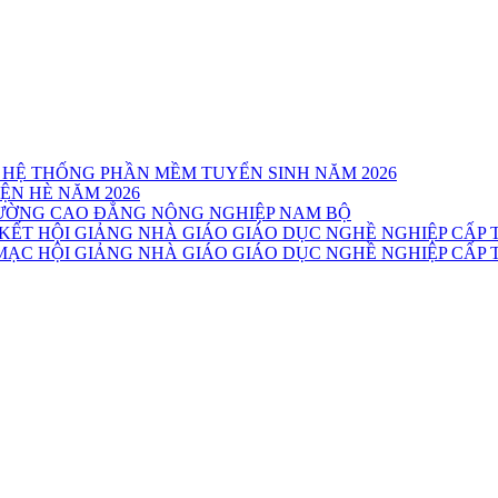
 HỆ THỐNG PHẦN MỀM TUYỂN SINH NĂM 2026
ỆN HÈ NĂM 2026
TRƯỜNG CAO ĐẲNG NÔNG NGHIỆP NAM BỘ
T HỘI GIẢNG NHÀ GIÁO GIÁO DỤC NGHỀ NGHIỆP CẤP T
C HỘI GIẢNG NHÀ GIÁO GIÁO DỤC NGHỀ NGHIỆP CẤP T