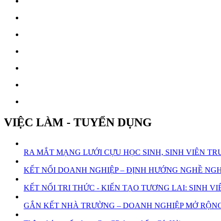
VIỆC LÀM - TUYỂN DỤNG
RA MẮT MẠNG LƯỚI CỰU HỌC SINH, SINH VIÊN 
KẾT NỐI DOANH NGHIỆP – ĐỊNH HƯỚNG NGHỀ NGHI
KẾT NỐI TRI THỨC - KIẾN TẠO TƯƠNG LAI: SINH
GẮN KẾT NHÀ TRƯỜNG – DOANH NGHIỆP MỞ RỘNG 