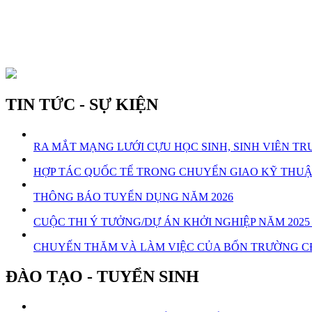
TIN TỨC - SỰ KIỆN
RA MẮT MẠNG LƯỚI CỰU HỌC SINH, SINH VIÊN 
HỢP TÁC QUỐC TẾ TRONG CHUYỂN GIAO KỸ THU
THÔNG BÁO TUYỂN DỤNG NĂM 2026
CUỘC THI Ý TƯỞNG/DỰ ÁN KHỞI NGHIỆP NĂM 20
CHUYẾN THĂM VÀ LÀM VIỆC CỦA BỐN TRƯỜNG C
ĐÀO TẠO - TUYỂN SINH