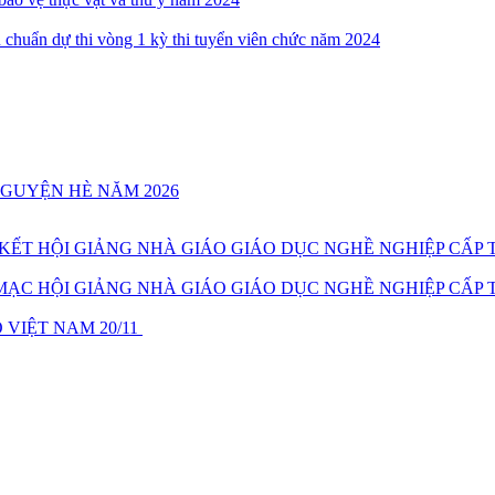
 chuẩn dự thi vòng 1 kỳ thi tuyển viên chức năm 2024
NGUYỆN HÈ NĂM 2026
T HỘI GIẢNG NHÀ GIÁO GIÁO DỤC NGHỀ NGHIỆP CẤP T
C HỘI GIẢNG NHÀ GIÁO GIÁO DỤC NGHỀ NGHIỆP CẤP T
VIỆT NAM 20/11