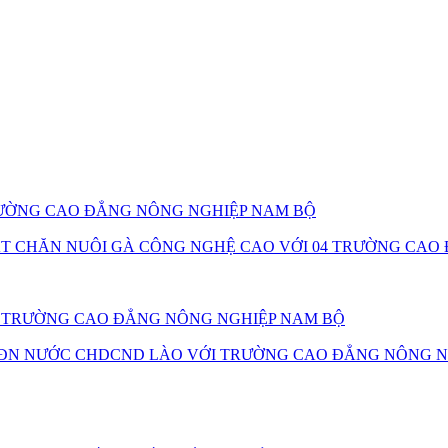
TRƯỜNG CAO ĐẲNG NÔNG NGHIỆP NAM BỘ
ẬT CHĂN NUÔI GÀ CÔNG NGHỆ CAO VỚI 04 TRƯỜNG CA
25 TRƯỜNG CAO ĐẲNG NÔNG NGHIỆP NAM BỘ
ĐN NƯỚC CHDCND LÀO VỚI TRƯỜNG CAO ĐẲNG NÔNG N