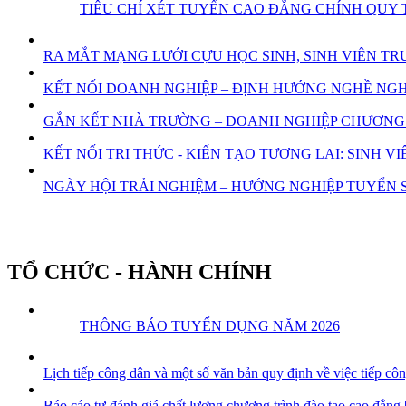
TIÊU CHÍ XÉT TUYỂN CAO ĐẲNG CHÍNH QUY 
RA MẮT MẠNG LƯỚI CỰU HỌC SINH, SINH VIÊN 
KẾT NỐI DOANH NGHIỆP – ĐỊNH HƯỚNG NGHỀ NGHI
GẮN KẾT NHÀ TRƯỜNG – DOANH NGHIỆP CHƯƠNG 
KẾT NỐI TRI THỨC - KIẾN TẠO TƯƠNG LAI: SINH
NGÀY HỘI TRẢI NGHIỆM – HƯỚNG NGHIỆP TUYỂN S
TỔ CHỨC - HÀNH CHÍNH
THÔNG BÁO TUYỂN DỤNG NĂM 2026
Lịch tiếp công dân và một số văn bản quy định về việc tiếp cô
Báo cáo tự đánh giá chất lượng chương trình đào tạo cao đẳng