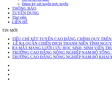
Đăng ký xét tuyển trực tuyến
THÔNG BÁO
TUYỂN DỤNG
Thư viện
LIÊN HỆ
TIN MỚI
TIÊU CHÍ XÉT TUYỂN CAO ĐẲNG CHÍNH QUY TRÊN
LỄ RA QUÂN CHIẾN DỊCH THANH NIÊN TÌNH NGUY
RA MẮT MẠNG LƯỚI CỰU HỌC SINH, SINH VIÊN 
TRƯỜNG CAO ĐẲNG NÔNG NGHIỆP NAM BỘ TỔNG KẾ
TRƯỜNG CAO ĐẲNG NÔNG NGHIỆP NAM BỘ KHAI MẠ