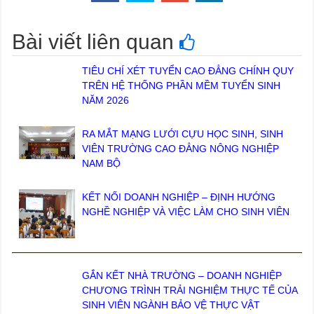
Bài viết liên quan
TIÊU CHÍ XÉT TUYỂN CAO ĐẲNG CHÍNH QUY
TRÊN HỆ THỐNG PHẦN MỀM TUYỂN SINH
NĂM 2026
RA MẮT MẠNG LƯỚI CỰU HỌC SINH, SINH
VIÊN TRƯỜNG CAO ĐẲNG NÔNG NGHIỆP
NAM BỘ
KẾT NỐI DOANH NGHIỆP – ĐỊNH HƯỚNG
NGHỀ NGHIỆP VÀ VIỆC LÀM CHO SINH VIÊN
GẮN KẾT NHÀ TRƯỜNG – DOANH NGHIỆP
CHƯƠNG TRÌNH TRẢI NGHIỆM THỰC TẾ CỦA
SINH VIÊN NGÀNH BẢO VỆ THỰC VẬT