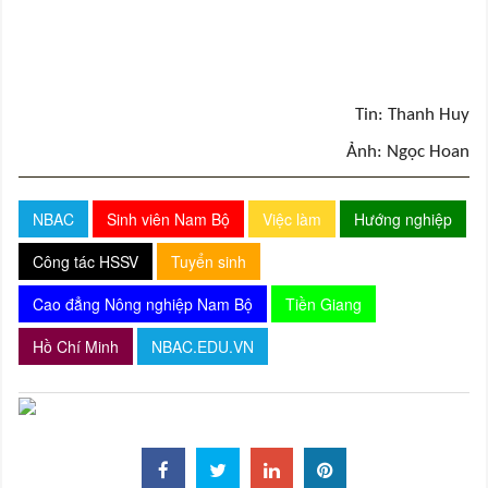
Tin: Thanh Huy
Ảnh: Ngọc Hoan
NBAC
Sinh viên Nam Bộ
Việc làm
Hướng nghiệp
Công tác HSSV
Tuyển sinh
Cao đẳng Nông nghiệp Nam Bộ
Tiền Giang
Hồ Chí Minh
NBAC.EDU.VN