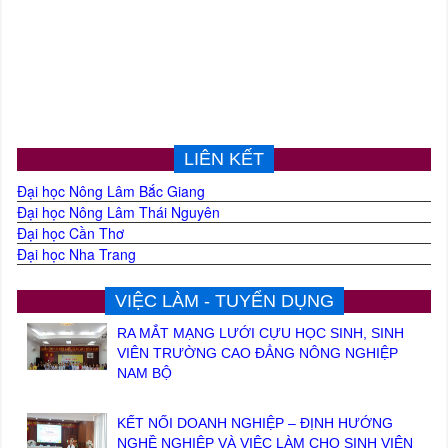
LIÊN KẾT
Đại học Nông Lâm Bắc Giang
Đại học Nông Lâm Thái Nguyên
Đại học Cần Thơ
Đại học Nha Trang
VIỆC LÀM - TUYỂN DỤNG
RA MẮT MẠNG LƯỚI CỰU HỌC SINH, SINH
VIÊN TRƯỜNG CAO ĐẲNG NÔNG NGHIỆP
NAM BỘ
KẾT NỐI DOANH NGHIỆP – ĐỊNH HƯỚNG
NGHỀ NGHIỆP VÀ VIỆC LÀM CHO SINH VIÊN