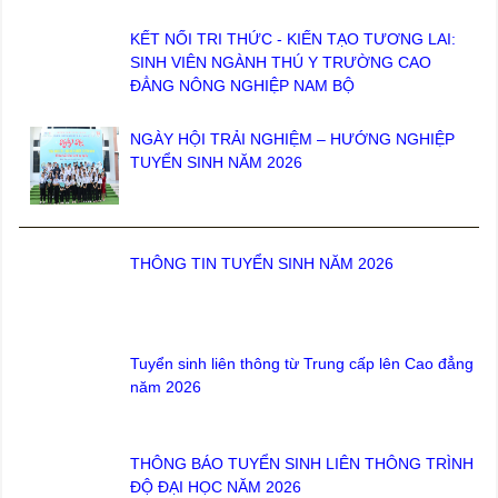
KẾT NỐI TRI THỨC - KIẾN TẠO TƯƠNG LAI:
SINH VIÊN NGÀNH THÚ Y TRƯỜNG CAO
ĐẲNG NÔNG NGHIỆP NAM BỘ
NGÀY HỘI TRẢI NGHIỆM – HƯỚNG NGHIỆP
TUYỂN SINH NĂM 2026
THÔNG TIN TUYỂN SINH NĂM 2026
Tuyển sinh liên thông từ Trung cấp lên Cao đẳng
năm 2026
THÔNG BÁO TUYỂN SINH LIÊN THÔNG TRÌNH
ĐỘ ĐẠI HỌC NĂM 2026