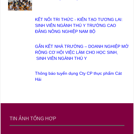
KẾT NỐI TRI THỨC - KIẾN TẠO TƯƠNG LAI:
SINH VIÊN NGÀNH THÚ Y TRƯỜNG CAO
ĐẲNG NÔNG NGHIỆP NAM BỘ
GẮN KẾT NHÀ TRƯỜNG – DOANH NGHIỆP MỞ
RỘNG CƠ HỘI VIỆC LÀM CHO HỌC SINH,
SINH VIÊN NGÀNH THÚ Y
Thông báo tuyển dụng Cty CP thực phẩm Cát
Hải
TIN ẢNH TỔNG HỢP