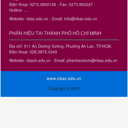
Điện thoại: 0273.3850136 - Fax: 0273.850247
Hotline: ...
Website: nbac.edu.vn - Email: info@nbac.edu.vn
PHÂN HIỆU TẠI THÀNH PHỐ HỒ CHÍ MINH
Địa chỉ: 511 An Dương Vương, Phường An Lạc, TP.HCM.
Điện thoại: 028.3875.0349
Website: nbach.edu.vn - Email: phanhieuhcm@nbac.edu.vn
www.nbac.edu.vn
Copyright © 2021