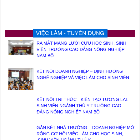
VIỆC LÀM - TUYỂN DỤNG
RA MẮT MẠNG LƯỚI CỰU HỌC SINH, SINH
VIÊN TRƯỜNG CAO ĐẲNG NÔNG NGHIỆP
NAM BỘ
KẾT NỐI DOANH NGHIỆP – ĐỊNH HƯỚNG
NGHỀ NGHIỆP VÀ VIỆC LÀM CHO SINH VIÊN
KẾT NỐI TRI THỨC - KIẾN TẠO TƯƠNG LAI:
SINH VIÊN NGÀNH THÚ Y TRƯỜNG CAO
ĐẲNG NÔNG NGHIỆP NAM BỘ
GẮN KẾT NHÀ TRƯỜNG – DOANH NGHIỆP MỞ
RỘNG CƠ HỘI VIỆC LÀM CHO HỌC SINH,
SINH VIÊN NGÀNH THÚ Y