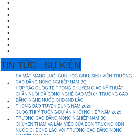
TIN TỨC - SỰ KIỆN
RA MẮT MẠNG LƯỚI CỰU HỌC SINH, SINH VIÊN TRƯỜNG
CAO ĐẲNG NÔNG NGHIỆP NAM BỘ
HỢP TÁC QUỐC TẾ TRONG CHUYỂN GIAO KỸ THUẬT
CHĂN NUÔI GÀ CÔNG NGHỆ CAO VỚI 04 TRƯỜNG CAO
ĐẲNG NGHỀ NƯỚC CHDCND LÀO
THÔNG BÁO TUYỂN DỤNG NĂM 2026
CUỘC THI Ý TƯỞNG/DỰ ÁN KHỞI NGHIỆP NĂM 2025
TRƯỜNG CAO ĐẲNG NÔNG NGHIỆP NAM BỘ
CHUYẾN THĂM VÀ LÀM VIỆC CỦA BỐN TRƯỜNG CĐN
NƯỚC CHDCND LÀO VỚI TRƯỜNG CAO ĐẲNG NÔNG