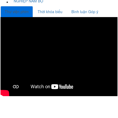
NGHIỆP NAM BỘ
Thư viện phim
Thời khóa biểu
Bình luận Góp ý