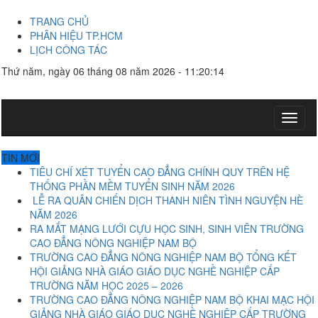
TRANG CHỦ
PHÂN HIỆU TP.HCM
LỊCH CÔNG TÁC
Thứ năm, ngày 06 tháng 08 năm 2026 - 11:20:14
Toggl
naviga
TIN MỚI
TIÊU CHÍ XÉT TUYỂN CAO ĐẲNG CHÍNH QUY TRÊN HỆ
THỐNG PHẦN MỀM TUYỂN SINH NĂM 2026
LỄ RA QUÂN CHIẾN DỊCH THANH NIÊN TÌNH NGUYỆN HÈ
NĂM 2026
RA MẮT MẠNG LƯỚI CỰU HỌC SINH, SINH VIÊN TRƯỜNG
CAO ĐẲNG NÔNG NGHIỆP NAM BỘ
TRƯỜNG CAO ĐẲNG NÔNG NGHIỆP NAM BỘ TỔNG KẾT
HỘI GIẢNG NHÀ GIÁO GIÁO DỤC NGHỀ NGHIỆP CẤP
TRƯỜNG NĂM HỌC 2025 – 2026
TRƯỜNG CAO ĐẲNG NÔNG NGHIỆP NAM BỘ KHAI MẠC HỘI
GIẢNG NHÀ GIÁO GIÁO DỤC NGHỀ NGHIỆP CẤP TRƯỜNG