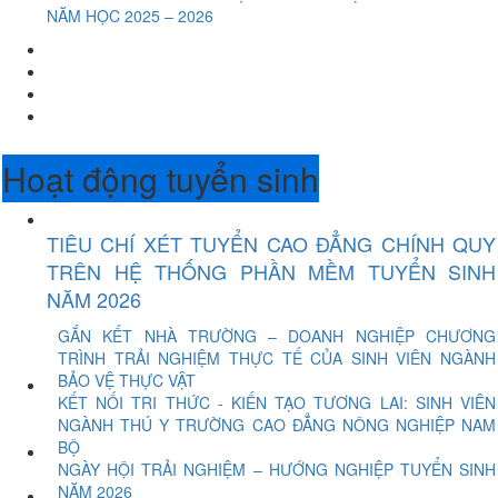
NĂM HỌC 2025 – 2026
Hoạt động tuyển sinh
TIÊU CHÍ XÉT TUYỂN CAO ĐẲNG CHÍNH QUY
TRÊN HỆ THỐNG PHẦN MỀM TUYỂN SINH
NĂM 2026
GẮN KẾT NHÀ TRƯỜNG – DOANH NGHIỆP CHƯƠNG
TRÌNH TRẢI NGHIỆM THỰC TẾ CỦA SINH VIÊN NGÀNH
BẢO VỆ THỰC VẬT
KẾT NỐI TRI THỨC - KIẾN TẠO TƯƠNG LAI: SINH VIÊN
NGÀNH THÚ Y TRƯỜNG CAO ĐẲNG NÔNG NGHIỆP NAM
BỘ
NGÀY HỘI TRẢI NGHIỆM – HƯỚNG NGHIỆP TUYỂN SINH
NĂM 2026