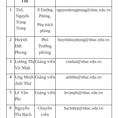
Tên
1
ThS.
P.Trưởng
nguyentrongtrung@nbac.edu.vn
Nguyễn
Phòng,
Trọng
Phụ trách
Trung
phòng
2
Huỳnh
Phó
huynhducphong@nbac.edu.vn
Đức
Trưởng
Phong
phòng
3
Lương Thị
Giảng viên
vunhat@nbac.edu.vn
Vũ Nhật
4
Ung Minh
Giảng viên
anhthu@nbac.edu.vn
Anh Thư
5
Lê Văn
Giảng viên
levanphi@nbac.edu.vn
Phi
6
Nguyễn
Chuyên
bachdiep@nbac.edu.vn
Thị Bạch
viên