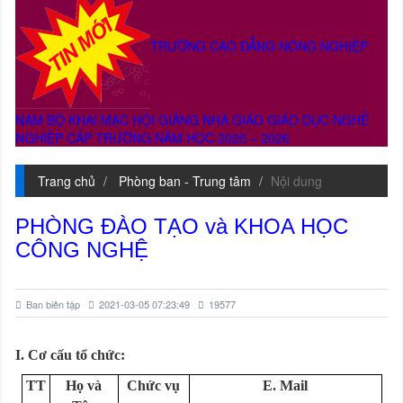
TRƯỜNG CAO ĐẲNG NÔNG NGHIỆP
NAM BỘ KHAI MẠC HỘI GIẢNG NHÀ GIÁO GIÁO DỤC NGHỀ
NGHIỆP CẤP TRƯỜNG NĂM HỌC 2025 – 2026
Trang chủ
Phòng ban - Trung tâm
Nội dung
PHÒNG ĐÀO TẠO và KHOA HỌC
CÔNG NGHỆ
Ban biên tập
2021-03-05 07:23:49
19577
I. Cơ cấu tổ chức:
TT
Họ và
Chức vụ
E. Mail