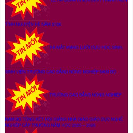
TÌNH NGUYỆN HÈ NĂM 2026
RA MẮT MẠNG LƯỚI CỰU HỌC SINH,
SINH VIÊN TRƯỜNG CAO ĐẲNG NÔNG NGHIỆP NAM BỘ
TRƯỜNG CAO ĐẲNG NÔNG NGHIỆP
NAM BỘ TỔNG KẾT HỘI GIẢNG NHÀ GIÁO GIÁO DỤC NGHỀ
NGHIỆP CẤP TRƯỜNG NĂM HỌC 2025 – 2026