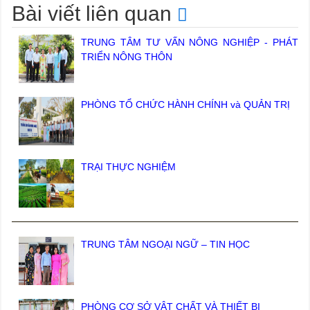
Bài viết liên quan
TRUNG TÂM TƯ VẤN NÔNG NGHIỆP - PHÁT
TRIỂN NÔNG THÔN
PHÒNG TỔ CHỨC HÀNH CHÍNH và QUẢN TRỊ
TRẠI THỰC NGHIỆM
TRUNG TÂM NGOẠI NGỮ – TIN HỌC
PHÒNG CƠ SỞ VẬT CHẤT VÀ THIẾT BỊ