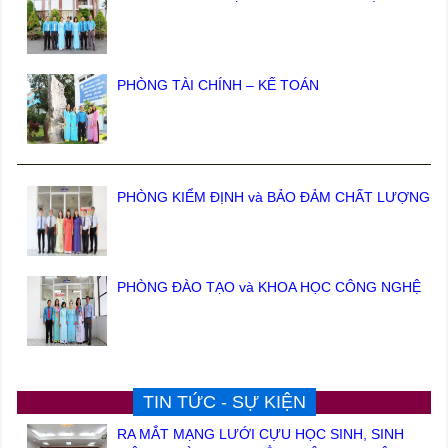
PHÒNG TÀI CHÍNH – KẾ TOÁN
PHÒNG KIỂM ĐỊNH và BẢO ĐẢM CHẤT LƯỢNG
PHÒNG ĐÀO TẠO và KHOA HỌC CÔNG NGHỆ
TIN TỨC - SỰ KIỆN
RA MẮT MẠNG LƯỚI CỰU HỌC SINH, SINH