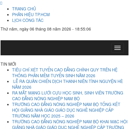
TRANG CHỦ
PHÂN HIỆU TP.HCM
LỊCH CÔNG TÁC
Thứ năm, ngày 06 tháng 08 năm 2026 - 18:55:06
Toggl
naviga
TIN MỚI
TIÊU CHÍ XÉT TUYỂN CAO ĐẲNG CHÍNH QUY TRÊN HỆ
THỐNG PHẦN MỀM TUYỂN SINH NĂM 2026
LỄ RA QUÂN CHIẾN DỊCH THANH NIÊN TÌNH NGUYỆN HÈ
NĂM 2026
RA MẮT MẠNG LƯỚI CỰU HỌC SINH, SINH VIÊN TRƯỜNG
CAO ĐẲNG NÔNG NGHIỆP NAM BỘ
TRƯỜNG CAO ĐẲNG NÔNG NGHIỆP NAM BỘ TỔNG KẾT
HỘI GIẢNG NHÀ GIÁO GIÁO DỤC NGHỀ NGHIỆP CẤP
TRƯỜNG NĂM HỌC 2025 – 2026
TRƯỜNG CAO ĐẲNG NÔNG NGHIỆP NAM BỘ KHAI MẠC HỘI
GIẢNG NHÀ GIÁO GIÁO DỤC NGHỀ NGHIỆP CẤP TRƯỜNG