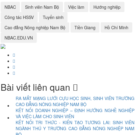
NBAC
Sinh viên Nam Bộ
Việc làm
Hướng nghiệp
Công tác HSSV
Tuyển sinh
Cao đẳng Nông nghiệp Nam Bộ
Tiền Giang
Hồ Chí Minh
NBAC.EDU.VN
Bài viết liên quan
RA MẮT MẠNG LƯỚI CỰU HỌC SINH, SINH VIÊN TRƯỜNG
CAO ĐẲNG NÔNG NGHIỆP NAM BỘ
KẾT NỐI DOANH NGHIỆP – ĐỊNH HƯỚNG NGHỀ NGHIỆP
VÀ VIỆC LÀM CHO SINH VIÊN
KẾT NỐI TRI THỨC - KIẾN TẠO TƯƠNG LAI: SINH VIÊN
NGÀNH THÚ Y TRƯỜNG CAO ĐẲNG NÔNG NGHIỆP NAM
BỘ