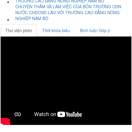
TRƯỜNG CAO ĐẲNG NÔNG NGHIỆP NAM BỘ
CHUYẾN THĂM VÀ LÀM VIỆC CỦA BỐN TRƯỜNG CĐN
NƯỚC CHDCND LÀO VỚI TRƯỜNG CAO ĐẲNG NÔNG
NGHIỆP NAM BỘ
Thư viện phim
Thời khóa biểu
Bình luận Góp ý