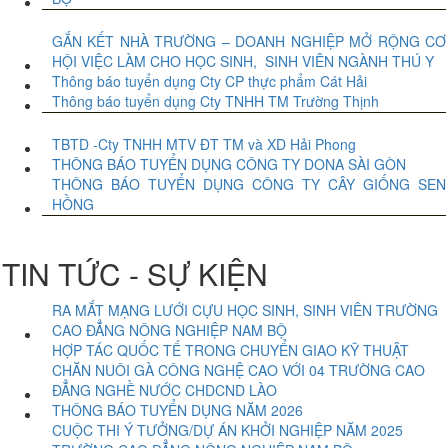
GẮN KẾT NHÀ TRƯỜNG – DOANH NGHIỆP MỞ RỘNG CƠ
HỘI VIỆC LÀM CHO HỌC SINH, SINH VIÊN NGÀNH THÚ Y
Thông báo tuyển dụng Cty CP thực phẩm Cát Hải
Thông báo tuyển dụng Cty TNHH TM Trường Thịnh
TBTD -Cty TNHH MTV ĐT TM và XD Hải Phong
THÔNG BÁO TUYỂN DỤNG CÔNG TY DONA SÀI GÒN
THÔNG BÁO TUYỂN DỤNG CÔNG TY CÂY GIỐNG SEN
HỒNG
TIN TỨC - SỰ KIỆN
RA MẮT MẠNG LƯỚI CỰU HỌC SINH, SINH VIÊN TRƯỜNG
CAO ĐẲNG NÔNG NGHIỆP NAM BỘ
HỢP TÁC QUỐC TẾ TRONG CHUYỂN GIAO KỸ THUẬT
CHĂN NUÔI GÀ CÔNG NGHỆ CAO VỚI 04 TRƯỜNG CAO
ĐẲNG NGHỀ NƯỚC CHDCND LÀO
THÔNG BÁO TUYỂN DỤNG NĂM 2026
CUỘC THI Ý TƯỞNG/DỰ ÁN KHỞI NGHIỆP NĂM 2025