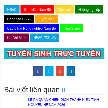
NBAC
Sinh viên Nam Bộ
Việc làm
Hướng nghiệp
Công tác HSSV
Tuyển sinh
Cao đẳng Nông nghiệp Nam Bộ
Tiền Giang
Hồ Chí Minh
NBAC.EDU.VN
Bài viết liên quan
LỄ RA QUÂN CHIẾN DỊCH THANH NIÊN TÌNH
NGUYỆN HÈ NĂM 2026