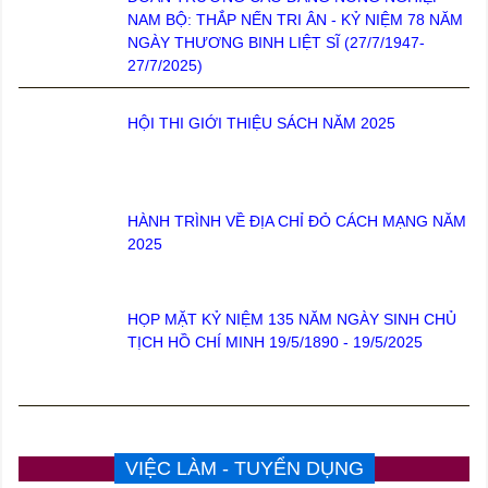
NAM BỘ: THẮP NẾN TRI ÂN - KỶ NIỆM 78 NĂM
NGÀY THƯƠNG BINH LIỆT SĨ (27/7/1947-
27/7/2025)
HỘI THI GIỚI THIỆU SÁCH NĂM 2025
HÀNH TRÌNH VỀ ĐỊA CHỈ ĐỎ CÁCH MẠNG NĂM
2025
HỌP MẶT KỶ NIỆM 135 NĂM NGÀY SINH CHỦ
TỊCH HỒ CHÍ MINH 19/5/1890 - 19/5/2025
VIỆC LÀM - TUYỂN DỤNG