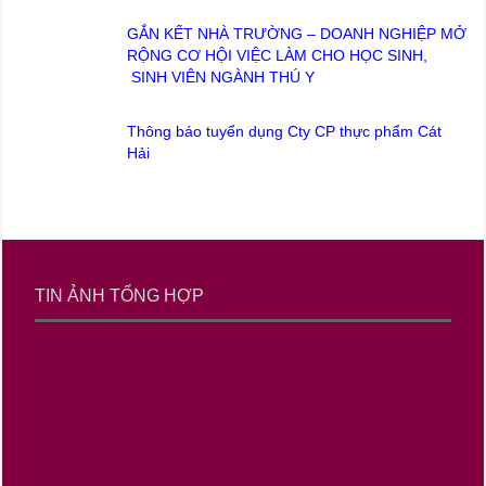
GẮN KẾT NHÀ TRƯỜNG – DOANH NGHIỆP MỞ
RỘNG CƠ HỘI VIỆC LÀM CHO HỌC SINH,
SINH VIÊN NGÀNH THÚ Y
Thông báo tuyển dụng Cty CP thực phẩm Cát
Hải
TIN ẢNH TỔNG HỢP