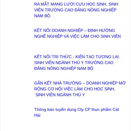
RA MẮT MẠNG LƯỚI CỰU HỌC SINH, SINH
VIÊN TRƯỜNG CAO ĐẲNG NÔNG NGHIỆP
NAM BỘ
KẾT NỐI DOANH NGHIỆP – ĐỊNH HƯỚNG
NGHỀ NGHIỆP VÀ VIỆC LÀM CHO SINH VIÊN
KẾT NỐI TRI THỨC - KIẾN TẠO TƯƠNG LAI:
SINH VIÊN NGÀNH THÚ Y TRƯỜNG CAO
ĐẲNG NÔNG NGHIỆP NAM BỘ
GẮN KẾT NHÀ TRƯỜNG – DOANH NGHIỆP MỞ
RỘNG CƠ HỘI VIỆC LÀM CHO HỌC SINH,
SINH VIÊN NGÀNH THÚ Y
Thông báo tuyển dụng Cty CP thực phẩm Cát
Hải