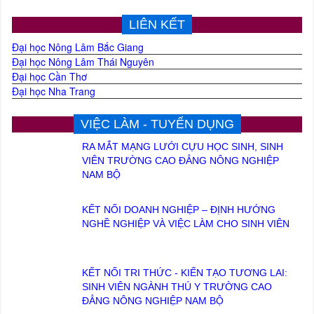
LIÊN KẾT
Đại học Nông Lâm Bắc Giang
Đại học Nông Lâm Thái Nguyên
Đại học Cần Thơ
Đại học Nha Trang
VIỆC LÀM - TUYỂN DỤNG
RA MẮT MẠNG LƯỚI CỰU HỌC SINH, SINH
VIÊN TRƯỜNG CAO ĐẲNG NÔNG NGHIỆP
NAM BỘ
KẾT NỐI DOANH NGHIỆP – ĐỊNH HƯỚNG
NGHỀ NGHIỆP VÀ VIỆC LÀM CHO SINH VIÊN
KẾT NỐI TRI THỨC - KIẾN TẠO TƯƠNG LAI:
SINH VIÊN NGÀNH THÚ Y TRƯỜNG CAO
ĐẲNG NÔNG NGHIỆP NAM BỘ