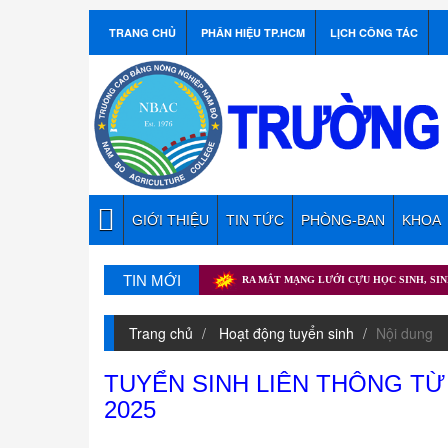
TRANG CHỦ
PHÂN HIỆU TP.HCM
LỊCH CÔNG TÁC
GIỚI THIỆU
TIN TỨC
PHÒNG-BAN
KHOA
TIN MỚI
H NGUYỆN HÈ NĂM 2026
RA MẮT MẠNG LƯỚI CỰU HỌC SINH, SINH VIÊN
Trang chủ
Hoạt động tuyển sinh
Nội dung
TUYỂN SINH LIÊN THÔNG T
2025