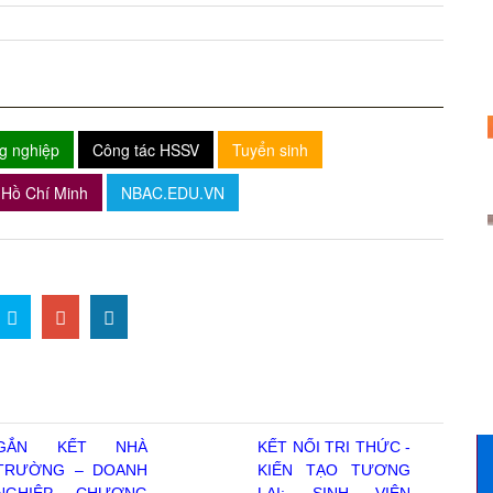
g nghiệp
Công tác HSSV
Tuyển sinh
Hồ Chí Minh
NBAC.EDU.VN
GẮN KẾT NHÀ
KẾT NỐI TRI THỨC -
TRƯỜNG – DOANH
KIẾN TẠO TƯƠNG
NGHIỆP CHƯƠNG
LAI: SINH VIÊN