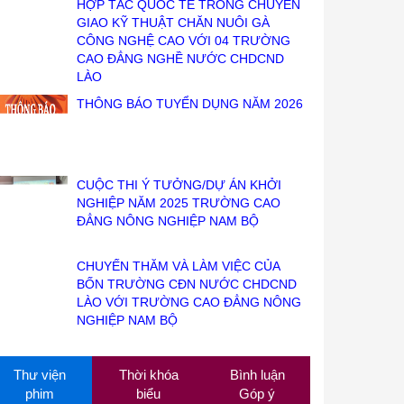
HỢP TÁC QUỐC TẾ TRONG CHUYỂN
GIAO KỸ THUẬT CHĂN NUÔI GÀ
CÔNG NGHỆ CAO VỚI 04 TRƯỜNG
CAO ĐẲNG NGHỀ NƯỚC CHDCND
LÀO
THÔNG BÁO TUYỂN DỤNG NĂM 2026
CUỘC THI Ý TƯỞNG/DỰ ÁN KHỞI
NGHIỆP NĂM 2025 TRƯỜNG CAO
ĐẲNG NÔNG NGHIỆP NAM BỘ
CHUYẾN THĂM VÀ LÀM VIỆC CỦA
BỐN TRƯỜNG CĐN NƯỚC CHDCND
LÀO VỚI TRƯỜNG CAO ĐẲNG NÔNG
NGHIỆP NAM BỘ
Thư viện
Thời khóa
Bình luận
phim
biểu
Góp ý