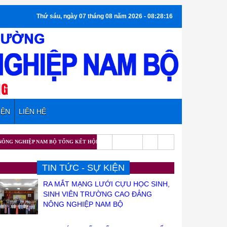
Thứ sáu, ngày 07 tháng 08 năm 2026 - 08:28:16
IỆN
LIÊN HỆ
IỆP NAM BỘ TỔNG KẾT HỘI GIẢNG NHÀ GIÁO GIÁO DỤC NGHỀ NGHIỆP CẤP TRƯỜNG NĂ
TIN TỨC - SỰ KIỆN
RA MẮT MẠNG LƯỚI CỰU HỌC SINH,
SINH VIÊN TRƯỜNG CAO ĐẲNG
NÔNG NGHIỆP NAM BỘ