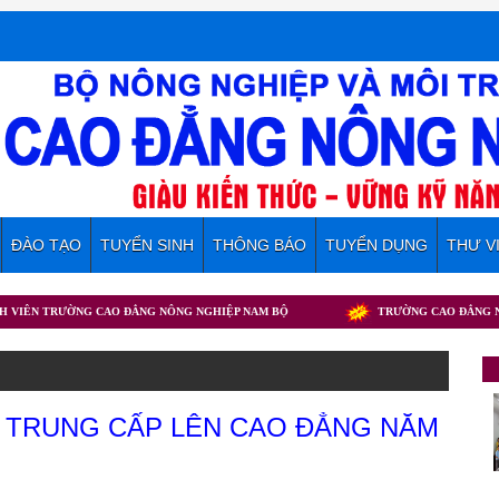
ĐÀO TẠO
TUYỂN SINH
THÔNG BÁO
TUYỂN DỤNG
THƯ V
 TRƯỜNG CAO ĐẲNG NÔNG NGHIỆP NAM BỘ
TRƯỜNG CAO ĐẲNG NÔNG NGH
Ừ TRUNG CẤP LÊN CAO ĐẲNG NĂM