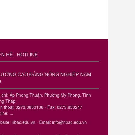
ÊN HỆ - HOTLINE
RƯỜNG CAO ĐẲNG NÔNG NGHIỆP NAM
Ộ
a chỉ: Ấp Phong Thuận, Phường Mỹ Phong, Tỉnh
ng Tháp.
ện thoại: 0273.3850136 - Fax: 0273.850247
line: ...
bsite: nbac.edu.vn - Email: info@nbac.edu.vn