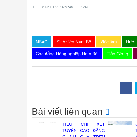
2025-01-21 14:58:48
11247
NBAC
Sinh viên Nam Bộ
Việc làm
Hướn
Cao đẳng Nông nghiệp Nam Bộ
Tiền Giang
Bài viết liên quan
TIÊU CHÍ XÉT
TUYỂN CAO ĐẲNG
CHÍNH QUY TRÊN