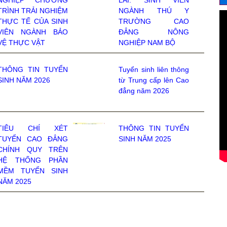
TRÌNH TRẢI NGHIỆM
NGÀNH THÚ Y
THỰC TẾ CỦA SINH
TRƯỜNG CAO
VIÊN NGÀNH BẢO
ĐẲNG NÔNG
VỆ THỰC VẬT
NGHIỆP NAM BỘ
THÔNG TIN TUYỂN
Tuyển sinh liên thông
SINH NĂM 2026
từ Trung cấp lên Cao
đẳng năm 2026
TIÊU CHÍ XÉT
THÔNG TIN TUYỂN
TUYỂN CAO ĐẲNG
SINH NĂM 2025
CHÍNH QUY TRÊN
HỆ THỐNG PHẦN
MỀM TUYỂN SINH
NĂM 2025