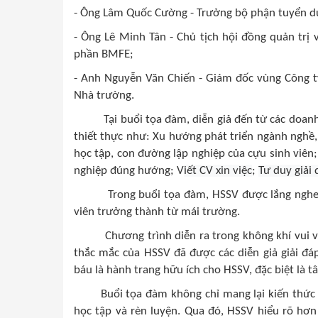
- Ông Lâm Quốc Cường - Trưởng bộ phận tuyển d
- Ông Lê Minh Tân - Chủ tịch hội đồng quản trị
phần BMFE;
- Anh
Nguyễn Văn Chiến - Giám đốc vùng Công 
Nhà trường.
Tại
buổi tọa đàm, diễn giả đến từ các doanh
thiết thực như: Xu hướng phát triển ngành nghề, 
học tập, con đường lập nghiệp của cựu sinh viên;
nghiệp đúng hướng;
V
iết CV xin việc
;
Tư duy giải 
Trong buổi tọa đàm, HSSV được lắng ngh
viên trưởng thành từ mái trường.
Chương trình diễn ra trong không khí vui vẻ,
thắc mắc của HSSV đã được các diễn giả giải đá
báu là hành trang hữu ích cho HSSV, đặc biệt là 
Buổi tọa đàm không chỉ mang lại kiến thức
học tập và rèn luyện. Qua đó, HSSV hiểu rõ hơ