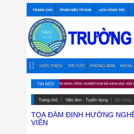
TRANG CHỦ
PHÂN HIỆU TP.HCM
LỊCH CÔNG TÁC
GIỚI THIỆU
TIN TỨC
PHÒNG-BAN
KHOA
TIN MỚI
Trang chủ
Việc làm - Tuyển dụng
Nội dung
TỌA ĐÀM ĐỊNH HƯỚNG NGHỀ
VIÊN