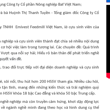
ụng Công ty Cổ phần Nông nghiệp Baf Việt Nam;
 và bà Huỳnh Thị Thanh Tuyền - Tổng giám đốc Công ty Cổ
ty TNHH Emivest Feedmill Việt Nam,
là
cựu sinh viên của
 nghiệp và cựu sinh viên thành đạt chia sẻ nhiều nội dung
cơ hội việc làm trong tương lai
.
Các chuyên đề: Quá trình
 Vượt qua nỗi sợ hãi; Hiểu rõ bản thân để phát triển nghề
quyết vấn đề.
e,
trao đổi trực tiếp với đại diện doanh nghiệp và cựu sinh
 sôi nổi, thu hút hơn 200 HSSV tham gia.
Nhiều câu hỏi,
p tận tình, mang đến những kiến thức và trải nghiệm quý
tân HSSV khóa 18 bậc Cao đẳng và khóa 50 bậc Trung cấp.
 nghề nghiệp mà còn truyền cảm hứng, khơi dậy động lực
n về ngành nghề mình đang theo học và hình dung cụ thể