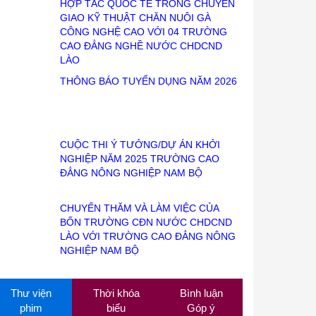
HỢP TÁC QUỐC TẾ TRONG CHUYỂN
GIAO KỸ THUẬT CHĂN NUÔI GÀ
CÔNG NGHỆ CAO VỚI 04 TRƯỜNG
CAO ĐẲNG NGHỀ NƯỚC CHDCND
LÀO
THÔNG BÁO TUYỂN DỤNG NĂM 2026
CUỘC THI Ý TƯỞNG/DỰ ÁN KHỞI
NGHIỆP NĂM 2025 TRƯỜNG CAO
ĐẲNG NÔNG NGHIỆP NAM BỘ
CHUYẾN THĂM VÀ LÀM VIỆC CỦA
BỐN TRƯỜNG CĐN NƯỚC CHDCND
LÀO VỚI TRƯỜNG CAO ĐẲNG NÔNG
NGHIỆP NAM BỘ
Thư viện
Thời khóa
Bình luận
phim
biểu
Góp ý