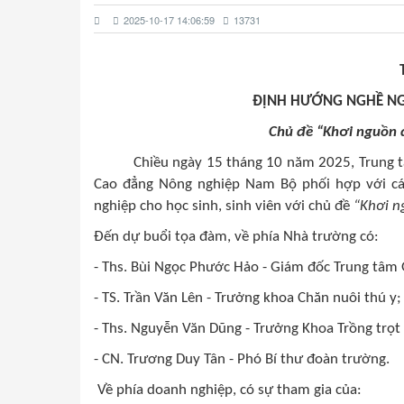
2025-10-17 14:06:59
13731
ĐỊNH HƯỚNG NGHỀ NGH
Chủ đề “Khơi nguồn 
Chiều ngày 15 tháng 10 năm 2025, Trung tâm 
Cao đẳng Nông nghiệp Nam Bộ phối hợp với c
nghiệp cho học sinh, sinh viên với chủ đề
“Khơi n
Đến dự buổi tọa đàm, về phía Nhà trường có:
- Ths. Bùi Ngọc Phước Hảo - Giám đốc Trung tâm 
- TS. Trần Văn Lên - Trưởng khoa Chăn nuôi thú y;
- Ths. Nguyễn Văn Dũng - Trưởng Khoa Trồng trọt 
-
CN. Trương Duy Tân - Phó Bí thư đoàn trường.
Về phía doanh nghiệp, có sự tham gia của: