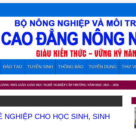
ĐÀO TẠO
TUYỂN SINH
THÔNG BÁO
TUYỂN DỤNG
THƯ V
 NGHIỆP CHO HỌC SINH, SINH