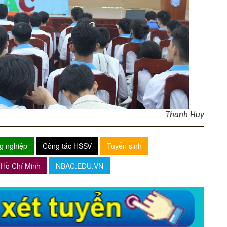
Thanh Huy
g nghiệp
Công tác HSSV
Tuyển sinh
Hồ Chí Minh
NBAC.EDU.VN