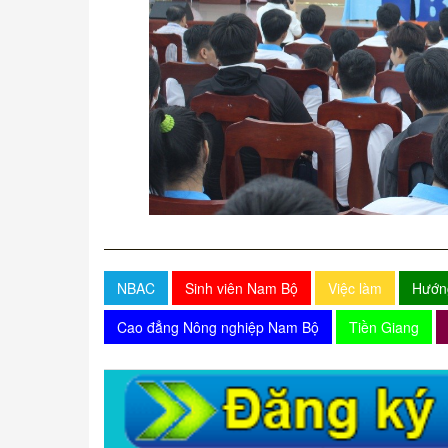
NBAC
Sinh viên Nam Bộ
Việc làm
Hướn
Cao đẳng Nông nghiệp Nam Bộ
Tiền Giang